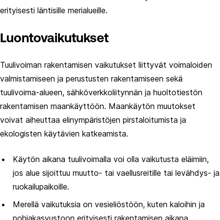
erityisesti läntisille merialueille.
Luontovaikutukset
Tuulivoiman rakentamisen vaikutukset liittyvät voimaloiden
valmistamiseen ja perustusten rakentamiseen sekä
tuulivoima-alueen, sähköverkkoliitynnän ja huoltotiestön
rakentamisen maankäyttöön. Maankäytön muutokset
voivat aiheuttaa elinympäristöjen pirstaloitumista ja
ekologisten käytävien katkeamista. ​
Käytön aikana tuulivoimalla voi olla vaikutusta eläimiin,
jos alue sijoittuu muutto- tai vaellusreitille tai levähdys- ja
ruokailupaikoille. ​
Merellä vaikutuksia on vesieliöstöön, kuten kaloihin ja
pohjakasvustoon erityisesti rakentamisen aikana.