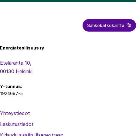
Sähkökatkokartta
Energiateollisuus
Energiateollisuus ry
Eteläranta 10,
00130 Helsinki
Y-tunnus:
1924697-5
Yhteystiedot
Laskutustiedot
Kirjaudu sisään jäsenextraan