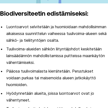
Biodiversiteetin edistämiseksi:
Luontoarvot selvitetään ja huomioidaan mahdollisimman
aikaisessa suunnittelun vaiheessa tuulivoima-alueen sekä
sähkö- ja tieliityntöjen osalta.
Tuulivoima-alueiden sähkön liityntäjohdot keskitetään
lainsäädännön mahdollistamissa puitteissa maankäytön
vähentämiseksi.
Pääosa tuulivoimalasta kierrätetään. Perustukset
voidaan purkaa tai maisemoida alueen jatkokäyttö
huomioiden.
Hyödynnetään alueita, joissa luontoarvot ovat jo
vähentyneet.