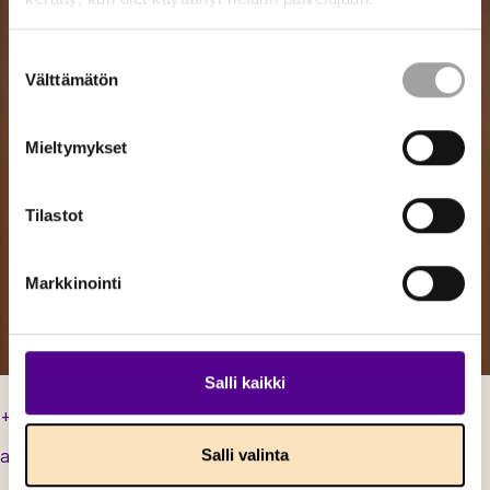
Suostumuksen
Välttämätön
valinta
Mieltymykset
Tilastot
Markkinointi
Salli kaikki
+358 50 574 8233
Salli valinta
annina.alasaari@energia.fi