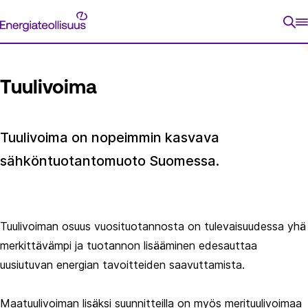
Siirry
Energiateollisuus
suoraan
ETUSIVU
ENERGIAPOLITIIKKA
BIODIVERSITEETTITIEKART
sisältöön
Tuulivoima
Tuulivoima on nopeimmin kasvava
sähköntuotantomuoto Suomessa.
Tuulivoiman osuus vuosituotannosta on tulevaisuudessa yhä
merkittävämpi ja tuotannon lisääminen edesauttaa
uusiutuvan energian tavoitteiden saavuttamista. ​
Maatuulivoiman lisäksi suunnitteilla on myös merituulivoimaa