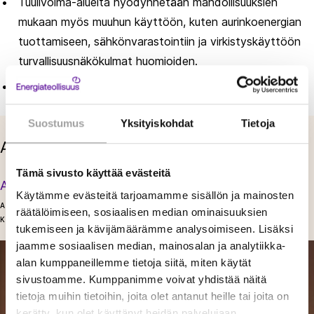
Tuulivoima-alueita hyödynnetään mahdollisuuksien
mukaan myös muuhun käyttöön, kuten aurinkoenergian
tuottamiseen, sähkönvarastointiin ja virkistyskäyttöön
turvallisuusnäkökulmat huomioiden.
Linnustoa seurataan tutkalla erityisillä lintualueilla.
Suostumus
Yksityiskohdat
Tietoja
Asiantuntijamme tällä aihealueella
Tämä sivusto käyttää evästeitä
Annina Alasaari
Käytämme evästeitä tarjoamamme sisällön ja mainosten
ASIANTUNTIJA
räätälöimiseen, sosiaalisen median ominaisuuksien
KESTÄVÄ KASVU
tukemiseen ja kävijämäärämme analysoimiseen. Lisäksi
jaamme sosiaalisen median, mainosalan ja analytiikka-
alan kumppaneillemme tietoja siitä, miten käytät
sivustoamme. Kumppanimme voivat yhdistää näitä
tietoja muihin tietoihin, joita olet antanut heille tai joita on
kerätty, kun olet käyttänyt heidän palvelujaan.