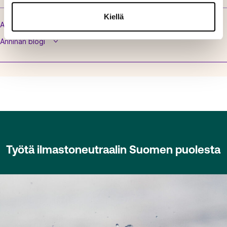
Kiellä
Anninan toimenkuva
Anninan blogi
Työtä ilmastoneutraalin Suomen puolesta