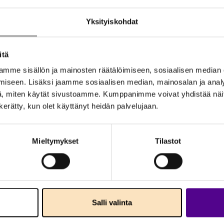
Yksityiskohdat
itä
mme sisällön ja mainosten räätälöimiseen, sosiaalisen median
iseen. Lisäksi jaamme sosiaalisen median, mainosalan ja analy
, miten käytät sivustoamme. Kumppanimme voivat yhdistää näitä t
n kerätty, kun olet käyttänyt heidän palvelujaan.
Mieltymykset
Tilastot
Salli valinta