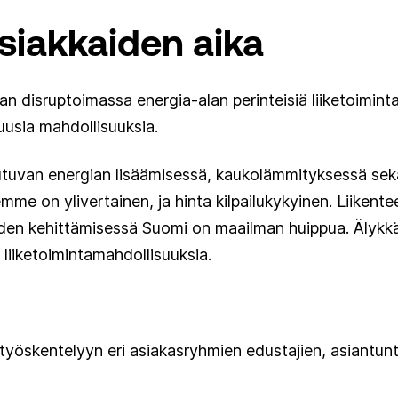
asiakkaiden aika
 disruptoimassa energia-alan perinteisiä liiketoiminta
 uusia mahdollisuuksia.
utuvan energian lisäämisessä, kaukolämmityksessä se
e on ylivertainen, ja hinta kilpailukykyinen. Liikent
joiden kehittämisessä Suomi on maailman huippua. Älykk
 liiketoimintamahdollisuuksia.
työskentelyyn eri asiakasryhmien edustajien, asiantunt