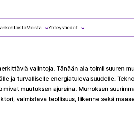
jankohtaista
Meistä
Yhteystiedot
merkittäviä valintoja. Tänään ala toimii suuren m
le ja turvalliselle energiatulevaisuudelle. Tekn
t toimivat muutoksen ajureina. Murroksen suurimm
ektori, valmistava teollisuus, liikenne sekä maa