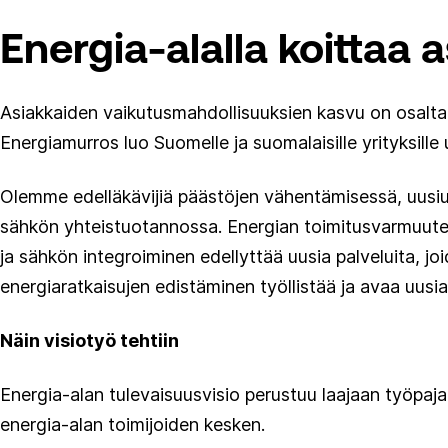
Energia-alalla koittaa 
Asiakkaiden vaikutusmahdollisuuksien kasvu on osaltaan
Energiamurros luo Suomelle ja suomalaisille yrityksille
Olemme edelläkävijiä päästöjen vähentämisessä, uusi
sähkön yhteistuotannossa. Energian toimitusvarmuutemm
ja sähkön integroiminen edellyttää uusia palveluita, 
energiaratkaisujen edistäminen työllistää ja avaa uusia
Näin visiotyö tehtiin
Energia-alan tulevaisuusvisio perustuu laajaan työpaja
energia-alan toimijoiden kesken.