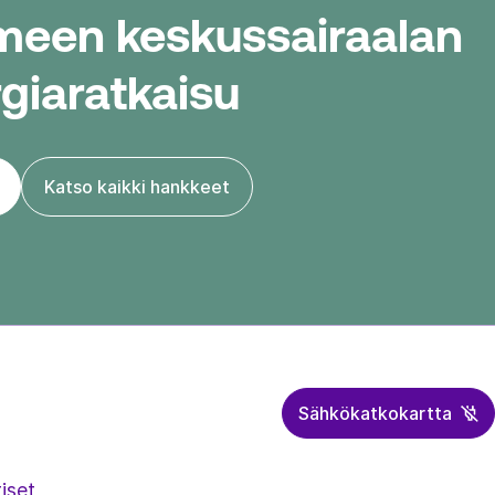
een keskussairaalan
giaratkaisu
Katso kaikki hankkeet
Sähkökatkokartta
iset