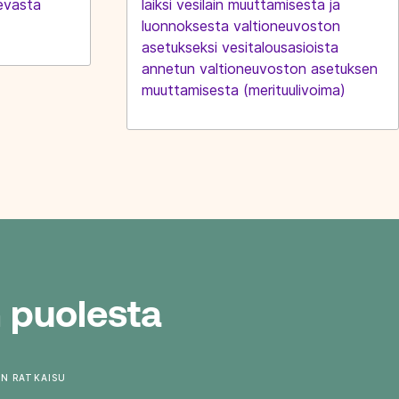
evasta
laiksi vesilain muuttamisesta ja
luonnoksesta valtioneuvoston
asetukseksi vesitalousasioista
annetun valtioneuvoston asetuksen
muuttamisesta (merituulivoima)
 puolesta
EN RATKAISU