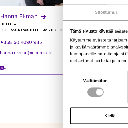
Suostumus
Hanna Ekman
JOHTAJA
YHTEISKUNTASUHTEET JA VIESTINTÄ
Tämä sivusto käyttää eväste
Käytämme evästeitä tarjoama
+358 50 4090 935
ja kävijämäärämme analysoim
hanna.ekman@energia.fi
kumppaneillemme tietoja siitä
olet antanut heille tai joita o
X
Suostumuksen
Välttämätön
valinta
Kiellä