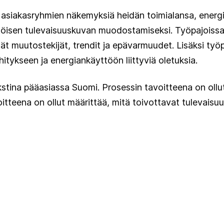
in asiakasryhmien näkemyksiä heidän toimialansa, ener
ähtöisen tulevaisuuskuvan muodostamiseksi. Työpajoissa 
muutostekijät, trendit ja epävarmuudet. Lisäksi työpa
hitykseen ja energiankäyttöön liittyviä oletuksia.
ekstina pääasiassa Suomi. Prosessin tavoitteena on oll
oitteena on ollut määrittää, mitä toivottavat tulevaisu