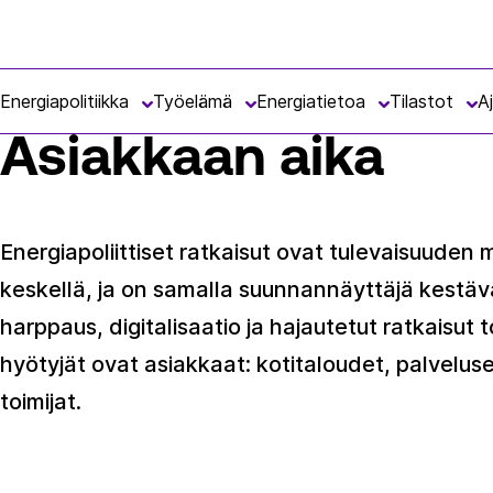
Siirry
Energiateollisuus
suoraan
ETUSIVU
MEISTÄ
TOIMIALAVISIO
ASIAKKAAN AIKA
sisältöön
Energiapolitiikka
Työelämä
Energiatietoa
Tilastot
A
Asiakkaan aika
Energiapoliittiset ratkaisut ovat tulevaisuuden 
keskellä, ja on samalla suunnannäyttäjä kestäväl
harppaus, digitalisaatio ja hajautetut ratkaisu
hyötyjät ovat asiakkaat: kotitaloudet, palvelus
toimijat.