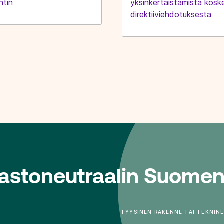
ntin
yksinkertaistamista kosk
direktiiviehdotuksesta
mastoneutraalin Suomen
FYYSINEN RAKENNE TAI TEKNIN