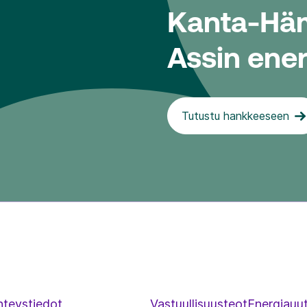
Kanta-Häm
Assin ener
Tutustu hankkeeseen
hteystiedot
Vastuullisuusteot
Energiauut