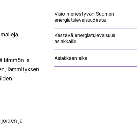
Visio menestyvän Suomen
energiatulevaisuudesta
malleja.
Kestävä energiatulevaisuus
asiakkaille
Asiakkaan aika
kä lämmön ja
een, lämmityksen
äiden
ijoiden ja