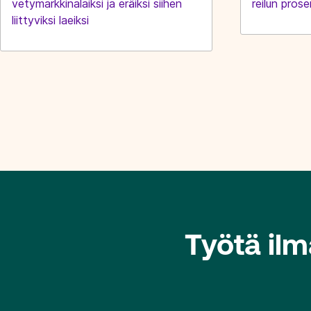
vetymarkkinalaiksi ja eräiksi siihen
reilun prose
liittyviksi laeiksi
Työtä il