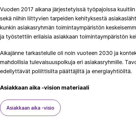
Vuoden 2017 aikana järjestetyissä työpajoissa kuulti
sekä niihin liittyvien tarpeiden kehityksestä asiakasl
kunkin asiakasryhmän toimintaympäristön keskeisemmät 
ja työstettiin erilaisia asiakkaan toimintaympäristön ke
Aikajänne tarkastelulle oli noin vuoteen 2030 ja kont
mahdollisia tulevaisuuspolkuja eri asiakasryhmille. Tav
edellyttävät poliittisilta päättäjiltä ja energiayhtiöiltä.
Asiakkaan aika -vision materiaali
Asiakkaan aika -visio