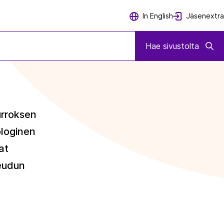
Jäsenextra
In English
Hae sivustolta
urroksen
ologinen
at
seudun