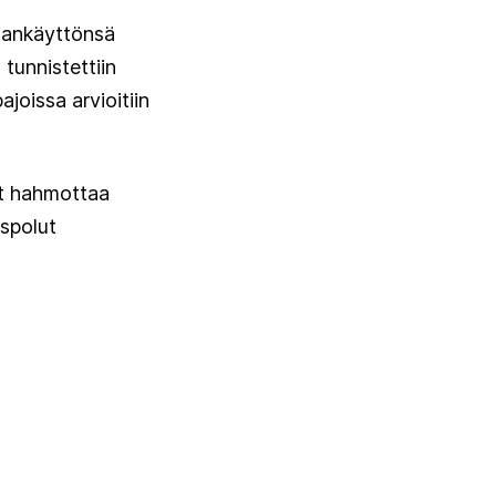
giankäyttönsä
tunnistettiin
joissa arvioitiin
ut hahmottaa
uspolut