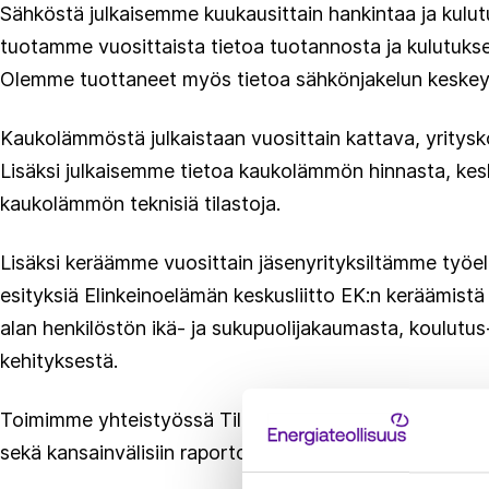
Sähköstä julkaisemme kuukausittain hankintaa ja kulut
tuotamme vuosittaista tietoa tuotannosta ja kulutukse
Olemme tuottaneet myös tietoa sähkönjakelun keskeyt
Kaukolämmöstä julkaistaan vuosittain kattava, yritysk
Lisäksi julkaisemme tietoa kaukolämmön hinnasta, kes
kaukolämmön teknisiä tilastoja.
Lisäksi keräämme vuosittain jäsenyrityksiltämme työelä
esityksiä Elinkeinoelämän keskusliitto EK:n keräämis
alan henkilöstön ikä- ja sukupuolijakaumasta, koulutus
kehityksestä.
Toimimme yhteistyössä Tilastokeskuksen kanssa, joka 
sekä kansainvälisiin raportointeihin.