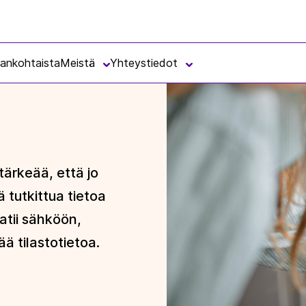
jankohtaista
Meistä
Yhteystiedot
tärkeää, että jo
 tutkittua tietoa
aatii sähköön,
ä tilastotietoa.