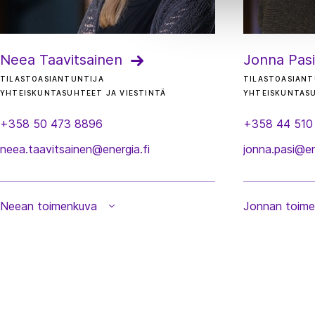
Neea Taavitsainen
Jonna Pasi
TILASTOASIANTUNTIJA
TILASTOASIANT
YHTEISKUNTASUHTEET JA VIESTINTÄ
YHTEISKUNTASU
+358 50 473 8896
+358 44 510
neea.taavitsainen@energia.fi
jonna.pasi@en
Neean toimenkuva
Jonnan toim