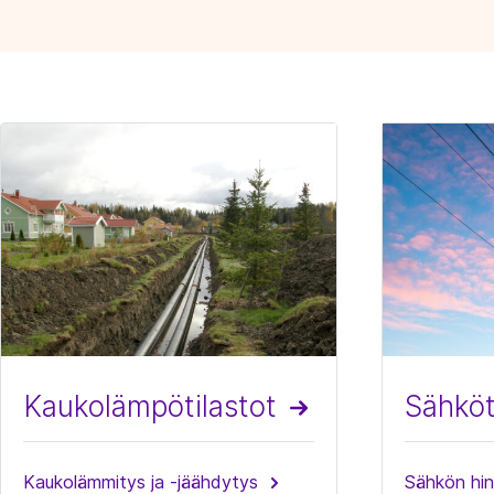
Kaukolämpö­tilastot
Sähköt
Kaukolämmitys ja -jäähdytys
Sähkön hin