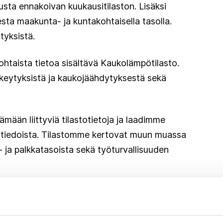
usta ennakoivan kuukausitilaston. Lisäksi
sta maakunta- ja kuntakohtaisella tasolla.
yksistä.
ohtaista tietoa sisältävä Kaukolämpötilasto.
keytyksistä ja kaukojäähdytyksestä sekä
mään liittyviä tilastotietoja ja laadimme
tä tiedoista. Tilastomme kertovat muun muassa
- ja palkkatasoista sekä työturvallisuuden
voi käyttää keräämiämme tietoja kansallisiin