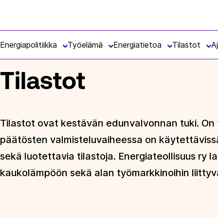
Siirry
Energiateollisuus
suoraan
ETUSIVU
TILASTOT
sisältöön
Energiapolitiikka
Työelämä
Energiatietoa
Tilastot
A
Tilastot
Tilastot ovat kestävän edunvalvonnan tuki. On 
päätösten valmisteluvaiheessa on käytettävissä
sekä luotettavia tilastoja. Energiateollisuus ry l
kaukolämpöön sekä alan työmarkkinoihin liittyvä