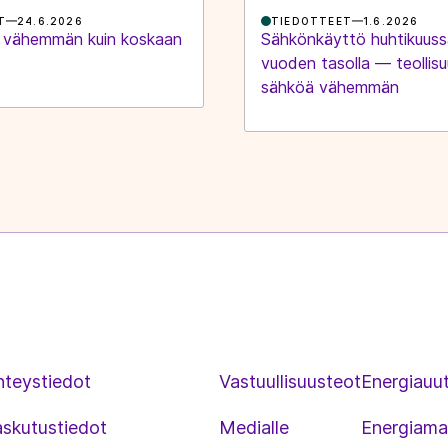
T
24.6.2026
TIEDOTTEET
1.6.2026
 vähemmän kuin koskaan
Sähkönkäyttö huhtikuuss
vuoden tasolla — teollisu
sähköä vähemmän
hteystiedot
Vastuullisuusteot
Energiauut
askutustiedot
Medialle
Energiama