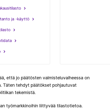
kausitilasto
anto ja -käyttö
ilasto
tidata
o
ää, että jo päätösten valmisteluvaiheessa on
oja. Täten tehdyt päätökset pohjautuvat
itiikan tekemistä.
n työmarkkinoihin liittyvää tilastotietoa.