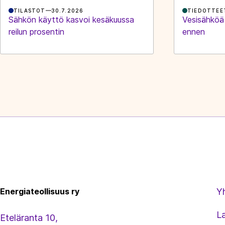
TILASTOT
30.7.2026
TIEDOTTEE
Sähkön käyttö kasvoi kesäkuussa
Vesisähköä
reilun prosentin
ennen
Energiateollisuus
Energiateollisuus ry
Y
L
Eteläranta 10,