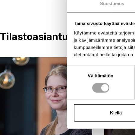
Suostumus
Tämä sivusto käyttää eväste
Käytämme evästeitä tarjoama
Tilastoasiantuntijamme
ja kävijämäärämme analysoim
kumppaneillemme tietoja siitä
olet antanut heille tai joita o
Suostumuksen
Välttämätön
valinta
Kiellä