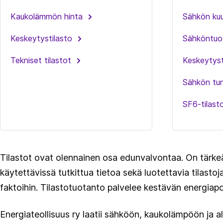
Kaukolämmön hinta
Sähkön kuu
Keskeytystilasto
Sähköntuot
Tekniset tilastot
Keskeytyst
Sähkön tun
SF6-tilast
Tilastot ovat olennainen osa edunvalvontaa. On tärke
käytettävissä tutkittua tietoa sekä luotettavia tilast
faktoihin. Tilastotuotanto palvelee kestävän energiapol
Energiateollisuus ry laatii sähköön, kaukolämpöön ja ala