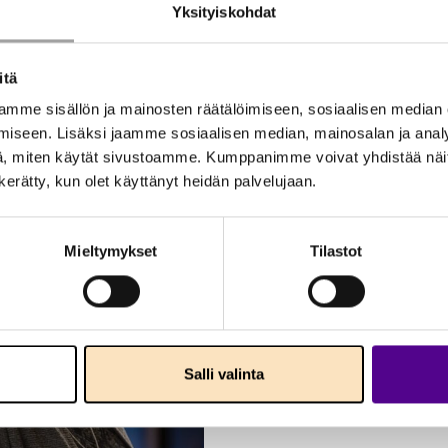
Yksityiskohdat
itä
mme sisällön ja mainosten räätälöimiseen, sosiaalisen median
iseen. Lisäksi jaamme sosiaalisen median, mainosalan ja analy
, miten käytät sivustoamme. Kumppanimme voivat yhdistää näitä t
n kerätty, kun olet käyttänyt heidän palvelujaan.
Mieltymykset
Tilastot
Salli valinta