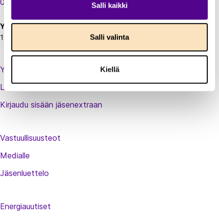
00130 Helsinki
Salli kaikki
t
u
Y-tunnus:
s
Salli valinta
1924697-5
Yhteystiedot
Kiellä
Laskutustiedot
Kirjaudu sisään jäsenextraan
Vastuullisuusteot
Medialle
Jäsenluettelo
Energiauutiset