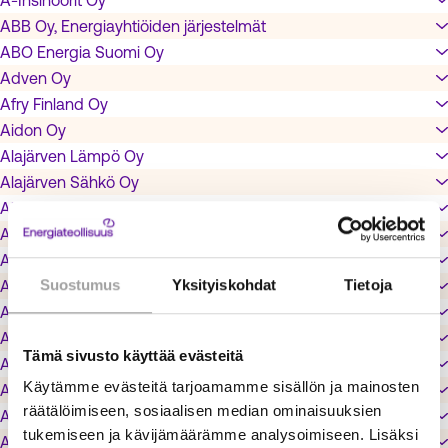
A-Insinöörit Oy
ABB Oy, Energiayhtiöiden järjestelmät
ABO Energia Suomi Oy
Adven Oy
Afry Finland Oy
Aidon Oy
Alajärven Lämpö Oy
Alajärven Sähkö Oy
Alavuden Lämpö Oy
Alholmens Kraft Oy Ab
Alkkulan Aluelämpö Oy
Suostumus
Yksityiskohdat
Tietoja
Alva Sähköverkko Oy
Alva-yhtiöt Oy
Arvo-Putki Oy
Tämä sivusto käyttää evästeitä
Aseko Oy
Käytämme evästeitä tarjoamamme sisällön ja mainosten
Auris Energiapalvelut Oy
räätälöimiseen, sosiaalisen median ominaisuuksien
Auris Kaasuenergia Oy
tukemiseen ja kävijämäärämme analysoimiseen. Lisäksi
Auris Kaasunjakelu Oy