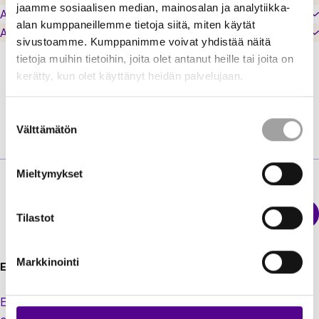
jaamme sosiaalisen median, mainosalan ja analytiikka-
Aurora Kilpilahti Oy
alan kumppaneillemme tietoja siitä, miten käytät
Aurora Tornio Oy
sivustoamme. Kumppanimme voivat yhdistää näitä
tietoja muihin tietoihin, joita olet antanut heille tai joita on
kerätty, kun olet käyttänyt heidän palvelujaan.
S
1
2
3
...
16
17
Näytä
i
Suostumuksen
seuraavan
Välttämätön
valinta
s
sivutuksen
ä
sisältö
l
Mieltymykset
l
ö
Sähkökatkokartta
Tilastot
Energiateollisuus
n
s
Markkinointi
Energiateollisuus ry
i
v
Eteläranta 10,
u