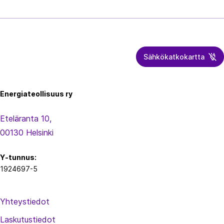
Sähkökatkokartta
Energiateollisuus
Energiateollisuus ry
Eteläranta 10,
00130 Helsinki
Y-tunnus:
1924697-5
Yhteystiedot
Laskutustiedot