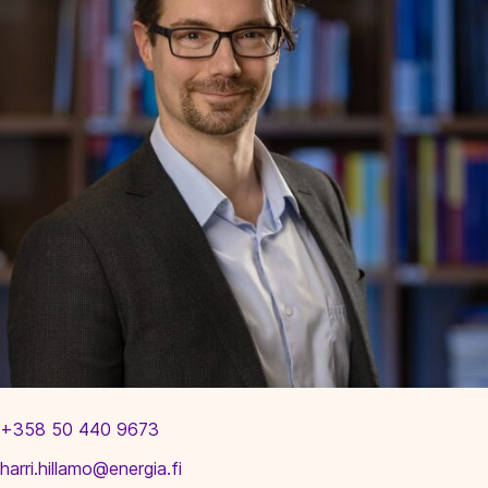
+358 50 440 9673
harri.hillamo@energia.fi