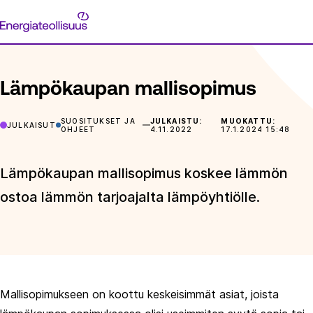
Siirry
Energiateollisuus
suoraan
ETUSIVU
ARTIKKELIT
LÄMPÖKAUPAN MALLISOPIMUS
sisältöön
Lämpökaupan mallisopimus
SUOSITUKSET JA
JULKAISTU:
MUOKATTU:
JULKAISUT
OHJEET
4.11.2022
17.1.2024 15:48
Lämpökaupan mallisopimus koskee lämmön
ostoa lämmön tarjoajalta lämpöyhtiölle.
Mallisopimukseen on koottu keskeisimmät asiat, joista