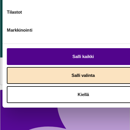
Tilastot
Markkinointi
Salli kaikki
TILASTOT
30.7.2026
Sähkön käyttö kasvoi kesäkuussa reilun prosentin
Salli valinta
Kiellä