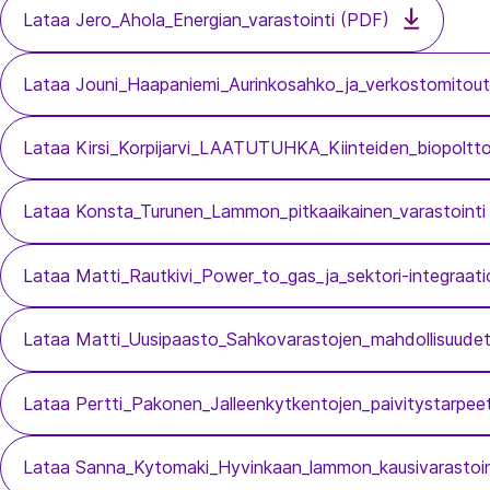
Lataa Jero_Ahola_Energian_varastointi (PDF)
Lataa Jouni_Haapaniemi_Aurinkosahko_ja_verkostomitou
Lataa Kirsi_Korpijarvi_LAATUTUHKA_Kiinteiden_biopoltto
Lataa Konsta_Turunen_Lammon_pitkaaikainen_varastointi
Lataa Matti_Rautkivi_Power_to_gas_ja_sektori-integraat
Lataa Matti_Uusipaasto_Sahkovarastojen_mahdollisuude
Lataa Pertti_Pakonen_Jalleenkytkentojen_paivitystarpee
Lataa Sanna_Kytomaki_Hyvinkaan_lammon_kausivarastoi