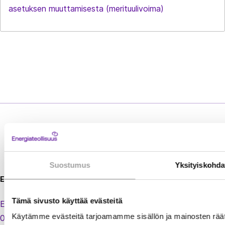
asetuksen muuttamisesta (merituulivoima)
Sähkökatkokartta
Energiateollisuus
Suostumus
Yksityiskohda
Energiateollisuus ry
Tämä sivusto käyttää evästeitä
Eteläranta 10,
Käytämme evästeitä tarjoamamme sisällön ja mainosten räät
00130 Helsinki