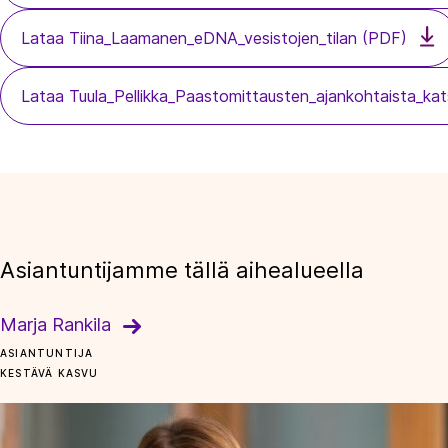
Lataa Tiina_Laamanen_eDNA_vesistojen_tilan (PDF)
Lataa Tuula_Pellikka_Paastomittausten_ajankohtaista_k
Asiantuntijamme tällä aihealueella
Marja Rankila
ASIANTUNTIJA
KESTÄVÄ KASVU