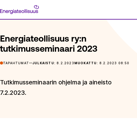
Siirry
Energiateollisuus
suoraan
ETUSIVU
ARTIKKELIT
ENERGIATEOLLISUUS RY:N TUTKIM
sisältöön
Energiateollisuus ry:n
tutkimusseminaari 2023
TAPAHTUMAT
JULKAISTU:
8.2.2023
MUOKATTU:
8.2.2023 08:50
Tutkimusseminaarin ohjelma ja aineisto
7.2.2023.