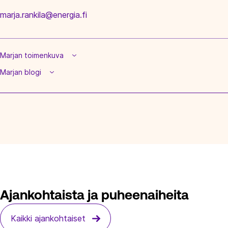
marja.rankila@energia.fi
Marjan toimenkuva
Marjan blogi
Ajankohtaista ja puheenaiheita
Kaikki ajankohtaiset