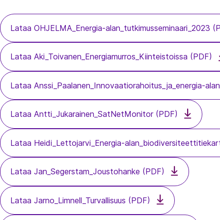
Lataa OHJELMA_Energia-alan_tutkimusseminaari_2023 (
Lataa Aki_Toivanen_Energiamurros_Kiinteistoissa (PDF)
Lataa Anssi_Paalanen_Innovaatiorahoitus_ja_energia-alan
Lataa Antti_Jukarainen_SatNetMonitor (PDF)
Lataa Heidi_Lettojarvi_Energia-alan_biodiversiteettitieka
Lataa Jan_Segerstam_Joustohanke (PDF)
Lataa Jarno_Limnell_Turvallisuus (PDF)