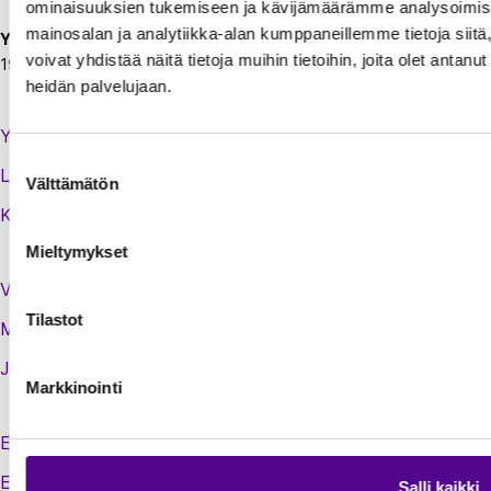
ominaisuuksien tukemiseen ja kävijämäärämme analysoimise
mainosalan ja analytiikka-alan kumppaneillemme tietoja si
Y-tunnus:
voivat yhdistää näitä tietoja muihin tietoihin, joita olet antanut 
1924697-5
heidän palvelujaan.
Yhteystiedot
Suostumuksen
Laskutustiedot
Välttämätön
valinta
Kirjaudu sisään jäsenextraan
Mieltymykset
Vastuullisuusteot
Tilastot
Medialle
Jäsenluettelo
Markkinointi
Energiauutiset
Energiamaailma
Salli kaikki