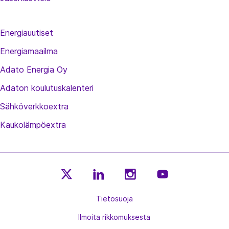
Energiauutiset
Energiamaailma
Adato Energia Oy
Adaton koulutuskalenteri
Sähköverkkoextra
Kaukolämpöextra
E
E
E
E
n
Tietosuoja
n
n
n
e
e
e
e
Ilmoita rikkomuksesta
r
r