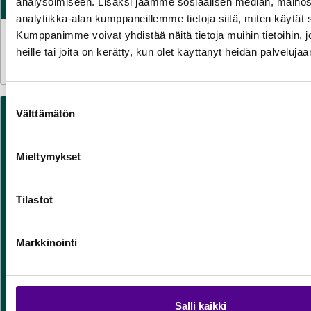
analysoimiseen. Lisäksi jaamme sosiaalisen median, mainos
analytiikka-alan kumppaneillemme tietoja siitä, miten käytä
Kumppanimme voivat yhdistää näitä tietoja muihin tietoihin, jo
TILASTOT
30.7.2026
heille tai joita on kerätty, kun olet käyttänyt heidän palvelujaa
Sähkön käyttö kasvoi kesäkuussa reilun prosentin
Suostumuksen
Välttämätön
valinta
Mieltymykset
Tilastot
Markkinointi
Salli kaikki