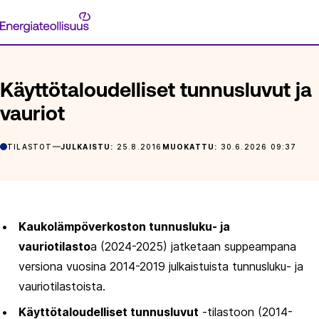
Siirry
Energiateollisuus
suoraan
ETUSIVU
ARTIKKELIT
KÄYTTÖTALOUDELLISET TUNNUSLU
sisältöön
Käyttötaloudelliset tunnusluvut ja
vauriot
TILASTOT
JULKAISTU:
25.8.2016
MUOKATTU:
30.6.2026 09:37
Kaukolämpöverkoston tunnusluku- ja
vauriotilasto
a (2024-2025) jatketaan suppeampana
versiona vuosina 2014-2019 julkaistuista tunnusluku- ja
vauriotilastoista.
Käyttötaloudelliset tunnusluvut
-tilastoon (2014-