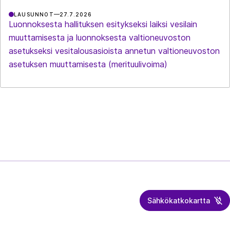
LAUSUNNOT
27.7.2026
Luonnoksesta hallituksen esitykseksi laiksi vesilain
muuttamisesta ja luonnoksesta valtioneuvoston
asetukseksi vesitalousasioista annetun valtioneuvoston
asetuksen muuttamisesta (merituulivoima)
Sähkökatkokartta
Energiateollisuus