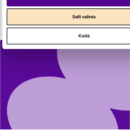
LAUSUNNOT
29.7.2026
Lausunto komission verotuksen yksinkertaistamista
Salli valinta
koskevasta direktiiviehdotuksesta
Kiellä