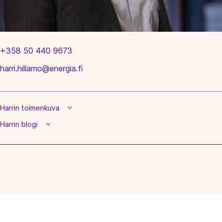
+358 50 440 9673
harri.hillamo@energia.fi
Harrin toimenkuva
Harrin blogi