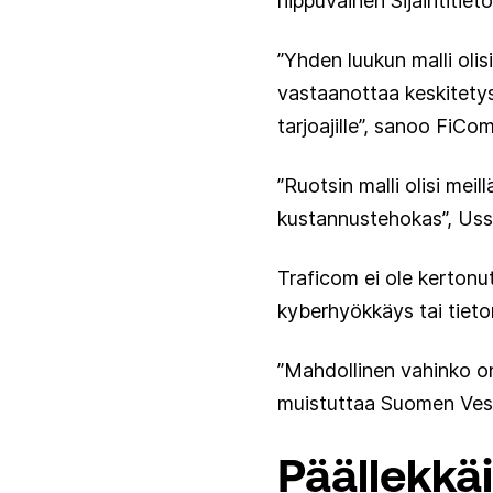
riippuvainen Sijaintitiet
”Yhden luukun malli olis
vastaanottaa keskitetyst
tarjoajille”, sanoo FiCo
”Ruotsin malli olisi meil
kustannustehokas”, Uss
Traficom ei ole kertonut
kyberhyökkäys tai tieto
”Mahdollinen vahinko on 
muistuttaa Suomen Vesi
Päällekkäi