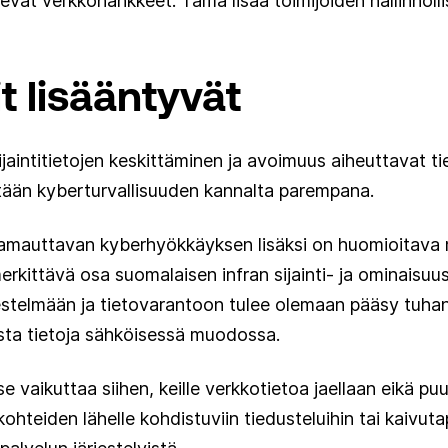
olevat verkkohankkeet. Tämä lisää toimijoiden hallinnoll
t lisääntyvät
sijaintitietojen keskittäminen ja avoimuus aiheuttavat ti
tään kyberturvallisuuden kannalta parempana.
 lamauttavan kyberhyökkäyksen lisäksi on huomioitava 
erkittävä osa suomalaisen infran sijainti- ja ominaisuu
stelmään ja tietovarantoon tulee olemaan pääsy tuhansil
usta tietoja sähköisessä muodossa.
se vaikuttaa siihen, keille verkkotietoa jaellaan eikä pu
n kohteiden lähelle kohdistuviin tiedusteluihin tai kaivu