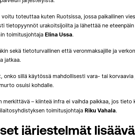
opalvelun järjestelyistä.
i voitu toteuttaa kuten Ruotsissa, jossa paikallinen vie
i tietopyynnöt urakoitsijoilta ja lähettää ne eteenpäin 
min toimitusjohtaja
Elina Ussa
.
läkin sekä tietoturvallinen että veronmaksajille ja verkon
a jatkaa.
, onko sillä käytössä mahdollisesti vara- tai korvaavia j
murto osuisi kohdalle.
merkittävä – kiinteä infra ei vaihda paikkaa, jos tieto k
laitosyhdistyksen toimitusjohtaja
Riku Vahala
.
set järjestelmät lisäävä