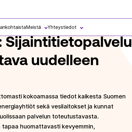
TIETOPALVELUN TOTEUTUSTAPA ARVIOITAVA UUDELLEEN
jankohtaista
Meistä
Yhteystiedot
 Sijaintitietopalvel
itava uudelleen
eettomasti kokoamassa tiedot kaikesta Suomen
 energiayhtiöt sekä vesilaitokset ja kunnat
huolissaan palvelun toteutustavasta.
tua tapaa huomattavasti kevyemmin,