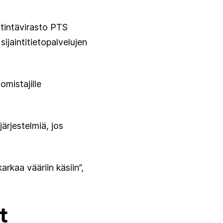
stintävirasto PTS
sijaintitietopalvelujen
omistajille
ärjestelmiä, jos
arkaa vääriin käsiin”,
t