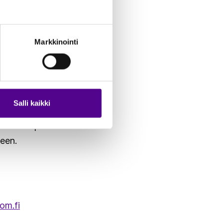
 tarve ja valmius ottaa
Markkinointi
titietojen hallintaan ja
inti Traficomin
an todellisia hyötyjä”,
Salli kaikki
intitietopalvelun
leen.
om.fi