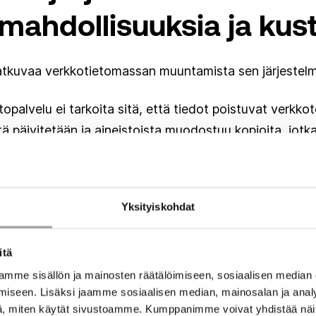
 mahdollisuuksia ja kus
 jatkuvaa verkkotietomassan muuntamista sen järjestel
etopalvelu ei tarkoita sitä, että tiedot poistuvat verkkot
itä päivitetään ja aineistoista muodostuu kopioita, jotk
 kertoo johtaja
Janne Kerttula
Energiateollisuus ry:stä
.
n ja käsittely on hyvin kallista ja teknisesti erittäin va
Yksityiskohdat
ietopalvelu edellyttää verkonomistajilta kokonaan uude
a, kentällä suoritettavissa mittaustöissä ja verkosto
omistajille merkittäviä, pysyviä lisäkustannuksia.
itä
mme sisällön ja mainosten räätälöimiseen, sosiaalisen median
erkkojen omistajien erityistarpeet jäävät keskitetyssä 
iseen. Lisäksi jaamme sosiaalisen median, mainosalan ja analy
, miten käytät sivustoamme. Kumppanimme voivat yhdistää näitä t
at järjestämään itselleen kriittiset palvelut erillisinä.