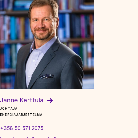
Janne Kerttula
JOHTAJA
ENERGIAJÄRJESTELMÄ
+358 50 571 2075