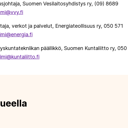
tusjohtaja, Suomen Vesilaitosyhdistys ry, (09) 8689
imi@vvy.fi
htaja, verkot ja palvelut, Energiateollisuus ry, 050 571
imi@energia.fi
dyskuntatekniikan päällikkö, Suomen Kuntaliitto ry, 05
imi@kuntaliitto.fi
ueella