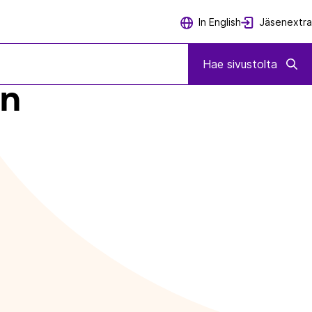
Jäsenextra
In English
Hae sivustolta
un