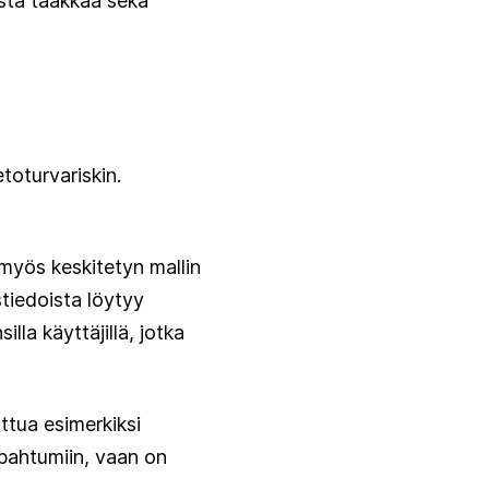
ista taakkaa sekä
etoturvariskin.
myös keskitetyn mallin
stiedoista löytyy
la käyttäjillä, jotka
uttua esimerkiksi
tapahtumiin, vaan on