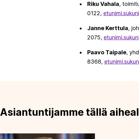
Riku Vahala
, toimi
0122,
etunimi.sukun
Janne Kerttula
, jo
2075,
etunimi.sukun
Paavo Taipale
, yh
8368,
etunimi.sukun
Asiantuntijamme tällä aiheal