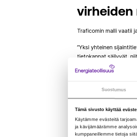
virheiden
Traficomin malli vaatii
”Yksi yhteinen sijaintiti
tietokannat säilyvät, ni
Sijaintitietopalveluun”,
Verkkotietojen keräämine
Suostumus
Nykymuotoinen Sijaintit
verkkojen rakentamisess
Nämä aiheuttavat verkon
Tämä sivusto käyttää eväste
Käytämme evästeitä tarjoama
Lisäksi erityyppisten v
ja kävijämäärämme analysoim
kumppaneillemme tietoja siitä
ja verkonomistajat joutuv