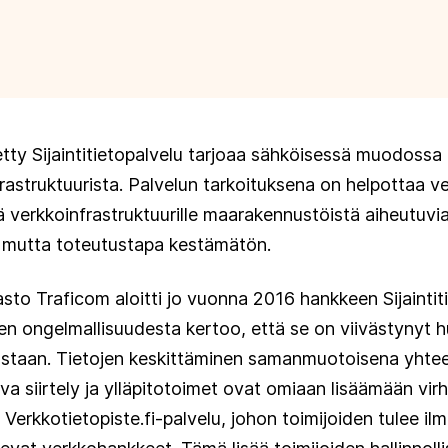
tty Sijaintitietopalvelu tarjoaa sähköisessä muodossa t
rastruktuurista. Palvelun tarkoituksena on helpottaa ver
 verkkoinfrastruktuurille maarakennustöistä aiheutuvia
, mutta toteutustapa kestämätön.
rasto Traficom aloitti jo vuonna 2016 hankkeen Sijaintit
en ongelmallisuudesta kertoo, että se on viivästynyt 
lustaan. Tietojen keskittäminen samanmuotoisena yhte
uva siirtely ja ylläpitotoimet ovat omiaan lisäämään vir
jo Verkkotietopiste.fi-palvelu, johon toimijoiden tulee i