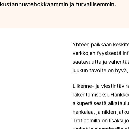
kustannustehokkaammin ja turvallisemmin.
Yhteen paikkaan keskite
verkkojen fyysisestä inf
saatavuutta ja vähentää
luukun tavoite on hyvä
Liikenne- ja viestintävi
rakentamiseksi. Hankke
alkuperäisestä aikatau
hankalaa, ja niiden jatk
Traficomilla on lisäksi 