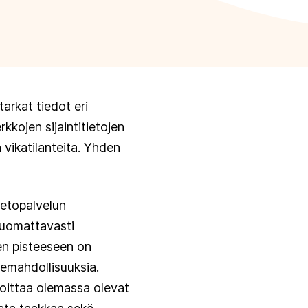
arkat tiedot eri
kkojen sijaintitietojen
 vikatilanteita. Yhden
ietopalvelun
huomattavasti
en pisteeseen on
hemahdollisuuksia.
lmoittaa olemassa olevat