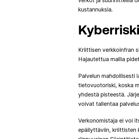
verkot ja suunnitteilla 
kustannuksia.
Kyberriski
Kriittisen verkkoinfran 
Hajautettua mallia pide
Palvelun mahdollisesti
tietovuotoriski, koska m
yhdestä pisteestä. Järje
voivat tallentaa palvel
Verkonomistaja ei voi it
epäilyttäviin, kriittiste