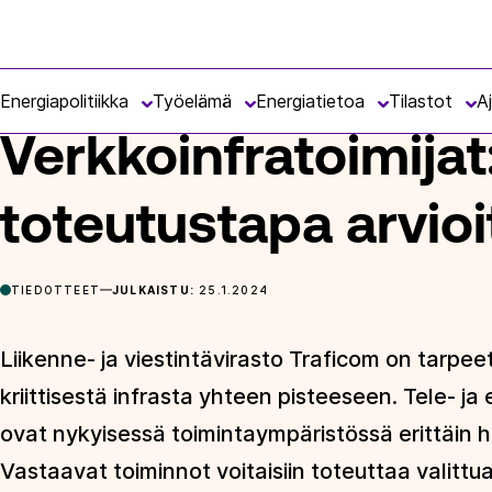
Siirry
Energiateollisuus
suoraan
ETUSIVU
ARTIKKELIT
VERKKOINFRATOIMIJAT: SIJAINTI
sisältöön
Energiapolitiikka
Työelämä
Energiatietoa
Tilastot
A
Verkkoinfratoimijat:
toteutustapa arvio
TIEDOTTEET
JULKAISTU:
25.1.2024
Liikenne- ja viestintävirasto Traficom on tarp
kriittisestä infrasta yhteen pisteeseen. Tele- ja
ovat nykyisessä toimintaympäristössä erittäin 
Vastaavat toiminnot voitaisiin toteuttaa valit