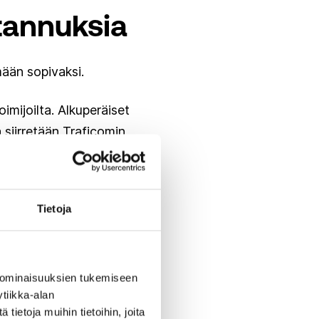
tannuksia
mään sopivaksi.
oimijoilta. Alkuperäiset
a siirretään Traficomin
ativaa työtä.
Tietoja
nlaisia toimintatapoja
n dokumentoinnissa.
 ominaisuuksien tukemiseen
palvelussa huomioimatta,
tiikka-alan
ietoja muihin tietoihin, joita
 Kunnat taas toimivat