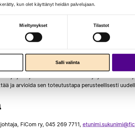
n kerätty, kun olet käyttänyt heidän palvelujaan.
alveluun sekä tiedon tuottajina että käyttäjinä. Kuntien
ttöön vaihtelee.
Mieltymykset
Tilastot
ssa on kattavat, hyvin toimivat palveluprosessit sijain
, joita ne tulevat käyttämään jatkossakin. Tietojen kopio
in lisää virheriskejä ja aiheuttaa turhia kustannuksia ilm
iton toimitusjohtaja
Minna Karhunen
.
Salli valinta
ien järjestöjen mielestä Traficomin nykymuotoisen Sija
tää ja arvioida sen toteutustapa perusteellisesti uudel
a
sjohtaja, FiCom ry, 045 269 7711,
etunimi.sukunimi@fic