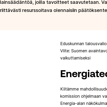
lainsäädäntöä, joilla tavoitteet saavutetaan. 
riittävästi resurssoitava olennaisiin päätöksent
Eduskunnan talousvalio
Viite: Suomen avaintav
vaikuttamiseksi
Energiate
Kiitämme mahdollisuude
komission ohjelmaan va
Energia-alan näkökulmas