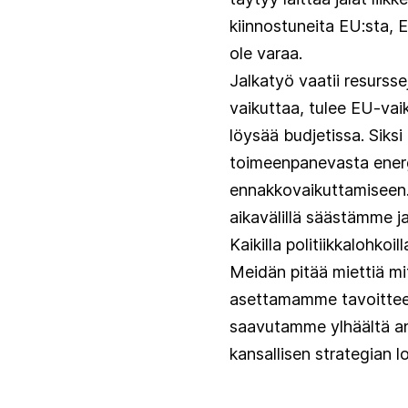
kiinnostuneita EU:sta,
ole varaa.
Jalkatyö vaatii resurssej
vaikuttaa, tulee EU-vai
löysää budjetissa. Siksi
toimeenpanevasta energia
ennakkovaikuttamiseen. 
aikavälillä säästämme 
Kaikilla politiikkalohkoi
Meidän pitää miettiä mi
asettamamme tavoitteet.
saavutamme ylhäältä ann
kansallisen strategian l