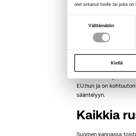
Vesi ei ole loppumassa
olet antanut heille tai joita o
Vesi on käynyt vähiin ja
Suostumuksen
sekä vaarantaa pahimmi
Välttämätön
valinta
että vesivaroihin liitt
ja lainsäädäntöön sakka
Mikäli Suomi ei luontor
tapaa säännellä näitä 
Kiellä
tuota kilpailukykyä Eu
Hassu sääntely vähentä
EU:hun ja on kohtuutont
sääntelyyn.
Kaikkia ru
Suomen kannassa toistuu 