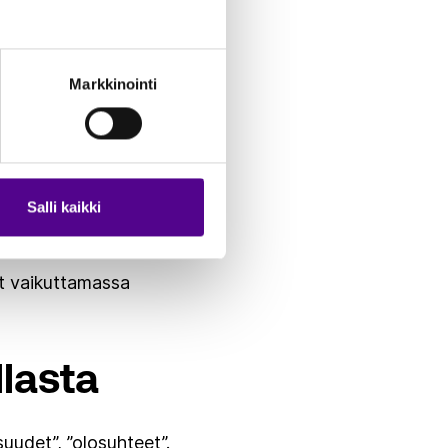
 tilanne on toinen.
teisiin ja elinkeinoihin
vuttamista. Ennakoimme,
Markkinointi
EU-päättäjien agendalle
ä tarkoituksenmukaista
ka vaikuttaa meihin, ei
Salli kaikki
akentamassa luottamusta
ut vaikuttamassa
llasta
suudet”, ”olosuhteet”.