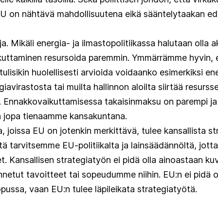
 EU on nähtävä mahdollisuutena eikä sääntelytaakan e
a. Mikäli energia- ja ilmastopolitiikassa halutaan olla akt
kuttaminen resursoida paremmin. Ymmärrämme hyvin, ett
 tulisikin huolellisesti arvioida voidaanko esimerkiksi e
virastosta tai muilta hallinnon aloilta siirtää resursse
Ennakkovaikuttamisessa takaisinmaksu on parempi ja m
ja jopa tienaamme kansakuntana.
lla, joissa EU on jotenkin merkittävä, tulee kansallista s
tä tarvitsemme EU-politiikalta ja lainsäädännöltä, jot
 Kansallisen strategiatyön ei pidä olla ainoastaan kuv
etut tavoitteet tai sopeudumme niihin. EU:n ei pidä o
opussa, vaan EU:n tulee läpileikata strategiatyötä.