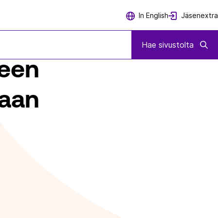
Jäsenextra
In English
AMISEKSI
Hae sivustolta
seen
maan