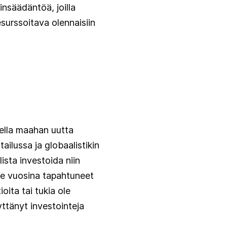
insäädäntöä, joilla
surssoitava olennaisiin
tella maahan uutta
ailussa ja globaalistikin
lista investoida niin
ime vuosina tapahtuneet
oita tai tukia ole
dyttänyt investointeja