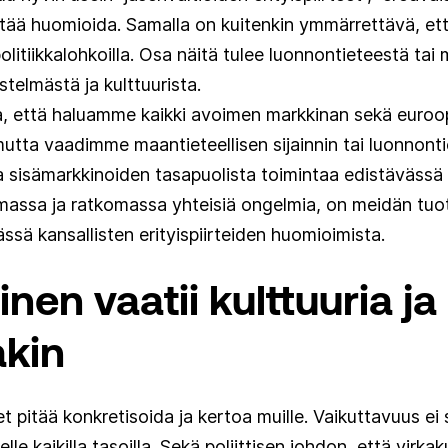
tää huomioida. Samalla on kuitenkin ymmärrettävä, että
 politiikkalohkoilla. Osa näitä tulee luonnontieteestä ta
stelmästä ja kulttuurista.
 että haluamme kaikki avoimen markkinan sekä euroop
utta vaadimme maantieteellisen sijainnin tai luonnonti
 sisämarkkinoiden tasapuolista toimintaa edistävässä 
massa ja ratkomassa yhteisiä ongelmia, on meidän tuo
ssä kansallisten erityispiirteiden huomioimista.
nen vaatii kulttuuria ja
akin
t pitää konkretisoida ja kertoa muille. Vaikuttavuus ei
keelle kaikilla tasoilla. Sekä poliittisen johdon, että vir