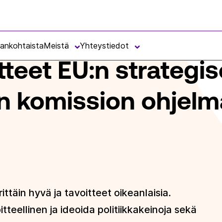
TRATEGISEEN AGENDAAN JA TULEVAN KOMISSION OHJELMAAN VAIKUTT
jankohtaista
Meistä
Yhteystiedot
teet EU:n strategi
an komission ohjel
täin hyvä ja tavoitteet oikeanlaisia.
teellinen ja ideoida politiikkakeinoja sekä