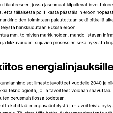
 tilanteeseen, jossa jäsenmaat kilpailevat investoinnei
a, että tällaisesta politiikasta päästäisiin eroon nopeast
 markkinoiden toimintaan palautettaan sekä pitkällä aikav
äntelystä hankkiudutaan EU:ssa eroon.
ntua mm. toimivien markkinoiden, mahdollistavan infrast
ja liikkuvuuden, sujuvien prosessien sekä nykyistä li
kiitos energialinjauksill
kunnianhimoiset ilmastotavoitteet vuodelle 2040 ja ni
kkia teknologioita, joilla tavoitteet voidaan saavuttaa
uten perusmuistiossa todetaan.
utta kehittää energiasääntelystä ja -tavoitteista nykyi