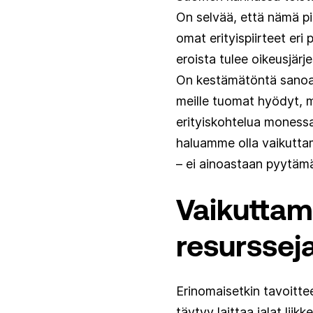
On selvää, että nämä pi
omat erityispiirteet eri
eroista tulee oikeusjärje
On kestämätöntä sanoa,
meille tuomat hyödyt, m
erityiskohtelua monessa
haluamme olla vaikutta
– ei ainoastaan pyytämä
Vaikuttami
resurssej
Erinomaisetkin tavoittee
täytyy laittaa jalat liik