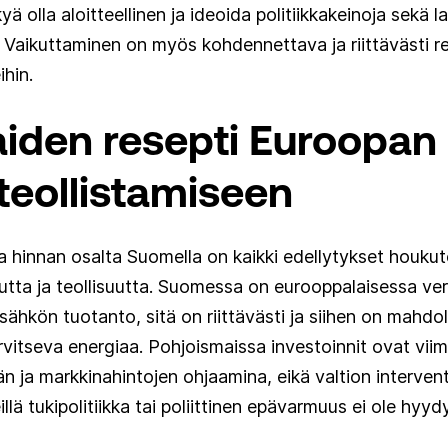
ä olla aloitteellinen ja ideoida politiikkakeinoja sekä la
 Vaikuttaminen on myös kohdennettava ja riittävästi re
hin.
iden resepti Euroopan
teollistamiseen
 hinnan osalta Suomella on kaikki edellytykset houku
uutta ja teollisuutta. Suomessa on eurooppalaisessa vert
 sähkön tuotanto, sitä on riittävästi ja siihen on mahdol
tarvitseva energiaa. Pohjoismaissa investoinnit ovat vi
n ja markkinahintojen ohjaamina, eikä valtion interventi
illä tukipolitiikka tai poliittinen epävarmuus ei ole hyy