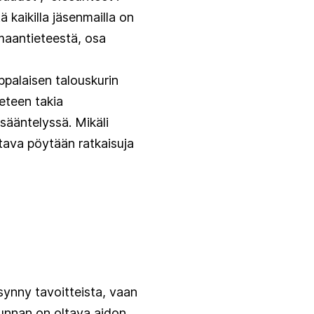
 kaikilla jäsenmailla on
i maantieteestä, osa
palaisen talouskurin
eteen takia
sääntelyssä. Mikäli
tava pöytään ratkaisuja
 synny tavoitteista, vaan
kakunnan on oltava aidon