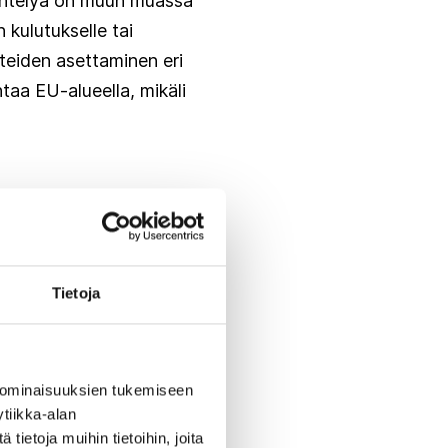
ääntelyä on muun muassa
kulutukselle tai
hteiden asettaminen eri
taa EU-alueella, mikäli
enkin niin että teollisen
omission agendalla
Tietoja
den takia.
 ominaisuuksien tukemiseen
 ohjauskeinoille.
tiikka-alan
 kanssa.
ietoja muihin tietoihin, joita