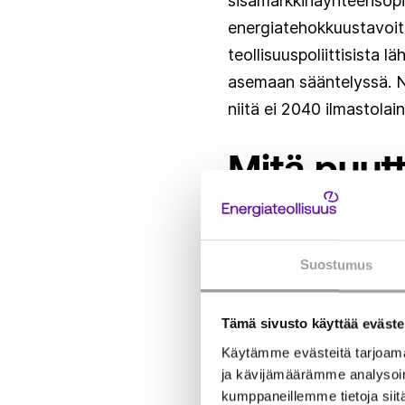
sisämarkkinayhteensopi
energiatehokkuustavoit
teollisuuspoliittisista 
asemaan sääntelyssä. Nä
niitä ei 2040 ilmastola
Mitä puut
On ymmärrettävää, että k
toiminnan ja ympäristö
Suostumus
EU:n tekemien kansainvä
Biodiversiteetti- ja
Tämä sivusto käyttää eväste
2(2)
Käytämme evästeitä tarjoama
ympäristöpolitiikassa on
ja kävijämäärämme analysoim
Kannustamme miettimään 
kumppaneillemme tietoja siitä