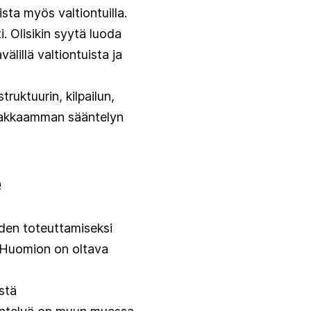
sta myös valtiontuilla.
i. Olisikin syytä luoda
älillä valtiontuista ja
ruktuurin, kilpailun,
njakkaamman sääntelyn
e
iden toteuttamiseksi
. Huomion on oltava
stä