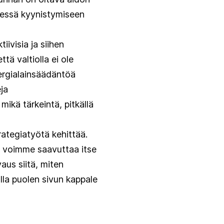
dessä kyynistymiseen
iivisia ja siihen
ä valtiolla ei ole
nergialainsäädäntöä
ja
ikä tärkeintä, pitkällä
trategiatyötä kehittää.
ta voimme saavuttaa itse
aus siitä, miten
lla puolen sivun kappale