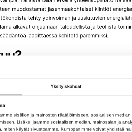
vampia. Tällaista tällä hetkellä yhteensopimatonta s
teen muodostamat jäsenmaakohtaiset kiintiöt energian 
lähtökohdista tehty ydinvoiman ja uusiutuvien energialä
mä alkavat ohjaamaan taloudellista ja teollista toimin
insäädäntöä laadittaessa kehitetä paremmiksi.
tuu?
aikki tavoitteet eivät voi olla avaintavoitteita. On kuit
n yhteensovittaminen tulee olemaan myös seuraavan k
Yksityiskohdat
listen sitoumusten sekä luonnontieteellisten tosiasioi
itä
mme sisällön ja mainosten räätälöimiseen, sosiaalisen median
 kova kysyntä toimiville ja investoinnit mahdollistaville
iseen. Lisäksi jaamme sosiaalisen median, mainosalan ja analy
näihin liittyviä aloitteita yhdessä investoivien alojen
, miten käytät sivustoamme. Kumppanimme voivat yhdistää näitä t