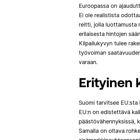
Euroopassa on ajauduttu
Ei ole realistista odotta
reitti, jolla luottamusta
erilaisesta hintojen sä
Kilpailukyvyn tulee rake
työvoiman saatavuuden 
varaan.
Erityinen 
Suomi tarvitsee EU:sta 
EU:n on edistettävä kai
päästövähennyksissä, k
Samalla on oltava rohke