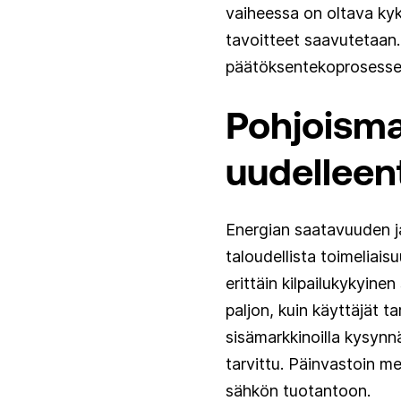
vaiheessa on oltava kyky
tavoitteet saavutetaan.
päätöksentekoprosessei
Pohjoisma
uudelleen
Energian saatavuuden ja
taloudellista toimeliais
erittäin kilpailukykyinen
paljon, kuin käyttäjät 
sisämarkkinoilla kysynnä
tarvittu. Päinvastoin me
sähkön tuotantoon.