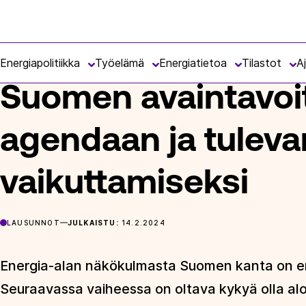
Siirry
Energiateollisuus
suoraan
ETUSIVU
ARTIKKELIT
SUOMEN AVAINTAVOITTEET EU:N S
sisältöön
Energiapolitiikka
Työelämä
Energiatietoa
Tilastot
A
Suomen avaintavoit
agendaan ja tulev
vaikuttamiseksi
LAUSUNNOT
JULKAISTU:
14.2.2024
Energia-alan näkökulmasta Suomen kanta on erit
Seuraavassa vaiheessa on oltava kykyä olla aloit