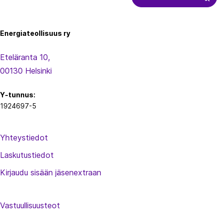
Energiateollisuus
Energiateollisuus ry
Eteläranta 10,
00130 Helsinki
Y-tunnus:
1924697-5
Yhteystiedot
Laskutustiedot
Kirjaudu sisään jäsenextraan
Vastuullisuusteot