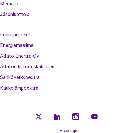
Medialle
Jäsenluettelo
Energiauutiset
Energiamaailma
Adato Energia Oy
Adaton koulutuskalenteri
Sähköverkkoextra
Kaukolämpöextra
E
E
E
E
n
Tietosuoja
n
n
n