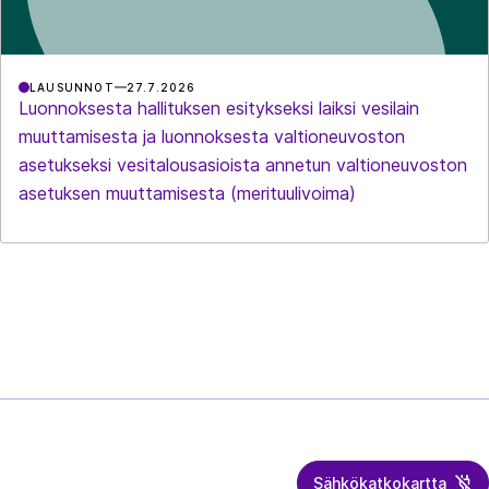
LAUSUNNOT
27.7.2026
Luonnoksesta hallituksen esitykseksi laiksi vesilain
muuttamisesta ja luonnoksesta valtioneuvoston
asetukseksi vesitalousasioista annetun valtioneuvoston
asetuksen muuttamisesta (merituulivoima)
Sähkökatkokartta