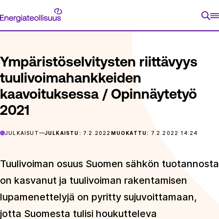
Siirry
Energiateollisuus
suoraan
ETUSIVU
ARTIKKELIT
YMPÄRISTÖSELVITYSTEN RIITTÄVY
sisältöön
Ympäristöselvitysten riittävyys
tuulivoimahankkeiden
kaavoituksessa / Opinnäytetyö
2021
JULKAISUT
JULKAISTU:
7.2.2022
MUOKATTU:
7.2.2022 14:24
Tuulivoiman osuus Suomen sähkön tuotannosta
on kasvanut ja tuulivoiman rakentamisen
lupamenettelyjä on pyritty sujuvoittamaan,
jotta Suomesta tulisi houkutteleva