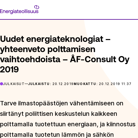
Siirry
Energiateollisuus
suoraan
ETUSIVU
ARTIKKELIT
UUDET ENERGIATEKNOLOGIAT – YH
sisältöön
Uudet energiateknologiat –
yhteenveto polttamisen
vaihtoehdoista – ÅF-Consult Oy
2019
JULKAISUT
JULKAISTU:
20.12.2019
MUOKATTU:
20.12.2019 11:37
Tarve ilmastopäästöjen vähentämiseen on
siirtänyt poliittisen keskustelun kaikkeen
polttamalla tuotettuun energiaan, ja kiinnostus
polttamalla tuotetun lämmön ja sähkön