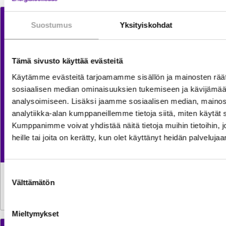
Suostumus
Yksityiskohdat
Tämä sivusto käyttää evästeitä
Käytämme evästeitä tarjoamamme sisällön ja mainosten räät
sosiaalisen median ominaisuuksien tukemiseen ja kävijäm
analysoimiseen. Lisäksi jaamme sosiaalisen median, mainos
analytiikka-alan kumppaneillemme tietoja siitä, miten käytä
Kumppanimme voivat yhdistää näitä tietoja muihin tietoihin, jo
heille tai joita on kerätty, kun olet käyttänyt heidän palvelujaa
Suostumuksen
TILASTOT
30.7.2026
Välttämätön
valinta
Sähkön käyttö kasvoi kesäkuussa reilun prosentin
Mieltymykset