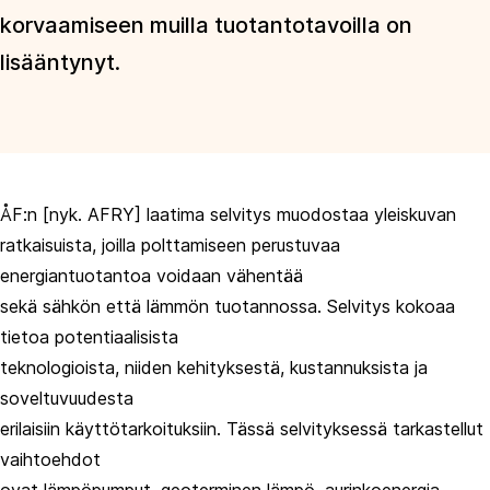
korvaamiseen muilla tuotantotavoilla on
lisääntynyt.
ÅF:n [nyk. AFRY] laatima selvitys muodostaa yleiskuvan
ratkaisuista, joilla polttamiseen perustuvaa
energiantuotantoa voidaan vähentää
sekä sähkön että lämmön tuotannossa. Selvitys kokoaa
tietoa potentiaalisista
teknologioista, niiden kehityksestä, kustannuksista ja
soveltuvuudesta
erilaisiin käyttötarkoituksiin. Tässä selvityksessä tarkastellut
vaihtoehdot