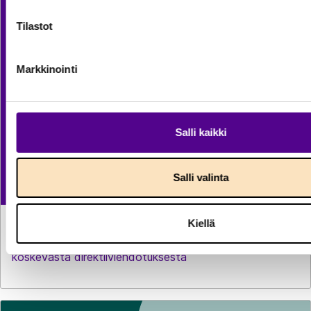
Tilastot
Markkinointi
Salli kaikki
Salli valinta
Kiellä
LAUSUNNOT
29.7.2026
Lausunto komission verotuksen yksinkertaistamista
koskevasta direktiiviehdotuksesta