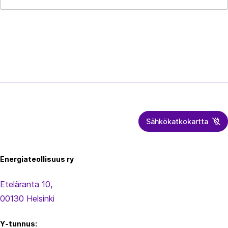
Sähkökatkokartta
Energiateollisuus
Energiateollisuus ry
Eteläranta 10,
00130 Helsinki
Y-tunnus: