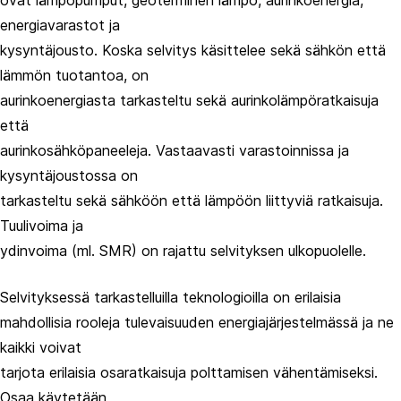
ovat lämpöpumput, geoterminen lämpö, aurinkoenergia,
energiavarastot ja
kysyntäjousto. Koska selvitys käsittelee sekä sähkön että
lämmön tuotantoa, on
aurinkoenergiasta tarkasteltu sekä aurinkolämpöratkaisuja
että
aurinkosähköpaneeleja. Vastaavasti varastoinnissa ja
kysyntäjoustossa on
tarkasteltu sekä sähköön että lämpöön liittyviä ratkaisuja.
Tuulivoima ja
ydinvoima (ml. SMR) on rajattu selvityksen ulkopuolelle.
Selvityksessä tarkastelluilla teknologioilla on erilaisia
mahdollisia rooleja tulevaisuuden energiajärjestelmässä ja ne
kaikki voivat
tarjota erilaisia osaratkaisuja polttamisen vähentämiseksi.
Osaa käytetään