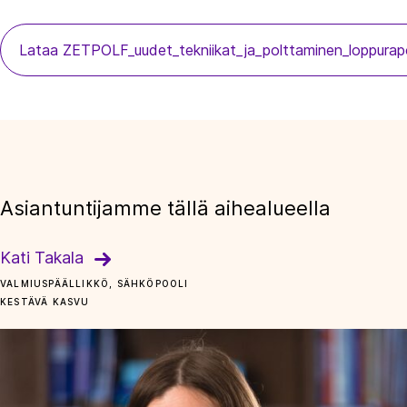
Lataa ZETPOLF_uudet_tekniikat_ja_polttaminen_loppurap
Asiantuntijamme tällä aihealueella
Kati Takala
VALMIUSPÄÄLLIKKÖ, SÄHKÖPOOLI
KESTÄVÄ KASVU