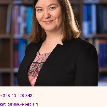
+358 40 528 8432
kati.takala@energia.fi