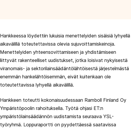
Hankkeessa löydettiin lukuisia menettelyiden sisäisiä lyhyellä
aikavälillä toteutettavissa olevia sujuvoittamiskeinoja.
Menettelyiden yhteensovittamiseen ja yhdistämiseen
liittyvät rakenteelliset uudistukset, jotka loisivat nykyisestä
viranomais- ja sektorilainsäädäntölähtöisestä järjestelmästä
enemmän hankelähtöisemmän, eivät kuitenkaan ole
toteutettavissa lyhyellä aikavälillä.
Hankkeen toteutti kokonaisuudessaan Ramboll Finland Oy
Ympäristöpoolin rahoituksella. Työtä ohjasi ET:n
ympäristölainsäädännön uudistamista seuraava YSL-
työryhmä.
Loppuraportti on pyydettäessä saatavissa