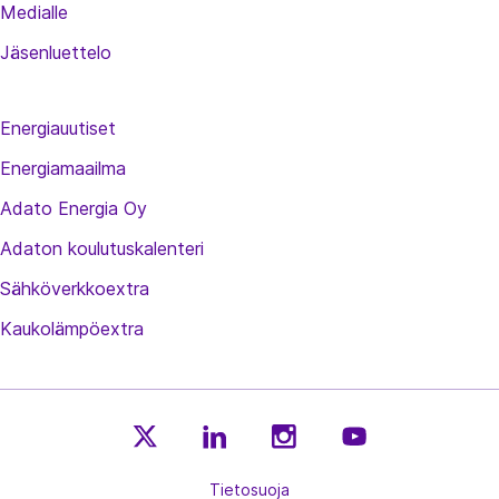
Medialle
Jäsenluettelo
Energiauutiset
Energiamaailma
Adato Energia Oy
Adaton koulutuskalenteri
Sähköverkkoextra
Kaukolämpöextra
E
E
E
E
n
Tietosuoja
n
n
n