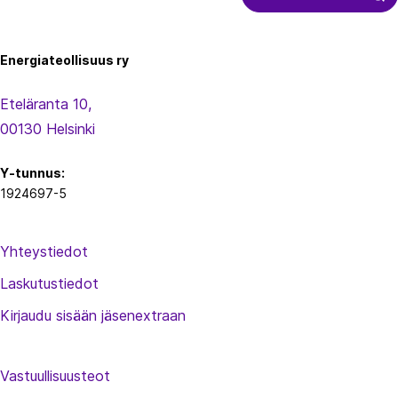
Energiateollisuus
Energiateollisuus ry
Eteläranta 10,
00130 Helsinki
Y-tunnus:
1924697-5
Yhteystiedot
Laskutustiedot
Kirjaudu sisään jäsenextraan
Vastuullisuusteot