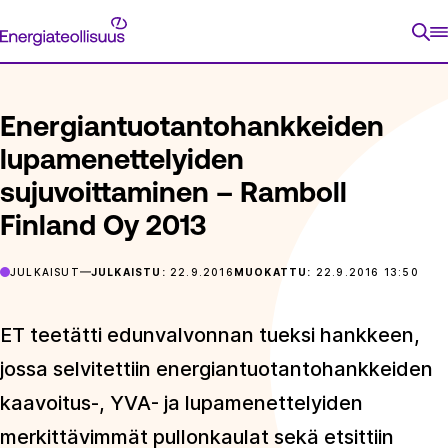
Siirry
Energiateollisuus
suoraan
ETUSIVU
ARTIKKELIT
ENERGIANTUOTANTOHANKKEIDEN L
sisältöön
Energiantuotantohankkeiden
lupamenettelyiden
sujuvoittaminen – Ramboll
Finland Oy 2013
JULKAISUT
JULKAISTU:
22.9.2016
MUOKATTU:
22.9.2016 13:50
ET teetätti edunvalvonnan tueksi hankkeen,
jossa selvitettiin energiantuotantohankkeiden
kaavoitus-, YVA- ja lupamenettelyiden
merkittävimmät pullonkaulat sekä etsittiin