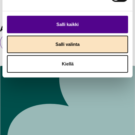
Salli kaikki
Ajankohtaista ja puheenaiheita
Kaikki ajankohtaiset
Salli valinta
Kiellä