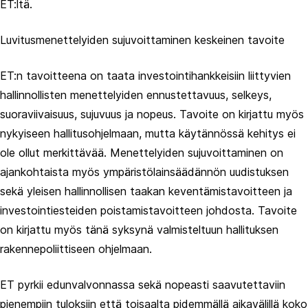
ET:ltä.
Luvitusmenettelyiden sujuvoittaminen keskeinen tavoite
ET:n tavoitteena on taata investointihankkeisiin liittyvien
hallinnollisten menettelyiden ennustettavuus, selkeys,
suoraviivaisuus, sujuvuus ja nopeus. Tavoite on kirjattu myös
nykyiseen hallitusohjelmaan, mutta käytännössä kehitys ei
ole ollut merkittävää. Menettelyiden sujuvoittaminen on
ajankohtaista myös ympäristölainsäädännön uudistuksen
sekä yleisen hallinnollisen taakan keventämistavoitteen ja
investointiesteiden poistamistavoitteen johdosta. Tavoite
on kirjattu myös tänä syksynä valmisteltuun hallituksen
rakennepoliittiseen ohjelmaan.
ET pyrkii edunvalvonnassa sekä nopeasti saavutettaviin
pienempiin tuloksiin että toisaalta pidemmällä aikavälillä koko