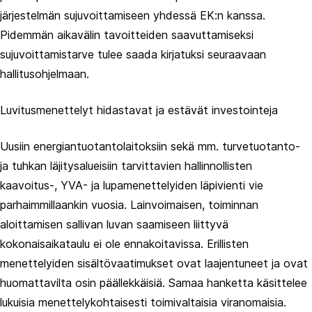
järjestelmän sujuvoittamiseen yhdessä EK:n kanssa.
Pidemmän aikavälin tavoitteiden saavuttamiseksi
sujuvoittamistarve tulee saada kirjatuksi seuraavaan
hallitusohjelmaan.
Luvitusmenettelyt hidastavat ja estävät investointeja
Uusiin energiantuotantolaitoksiin sekä mm. turvetuotanto-
ja tuhkan läjitysalueisiin tarvittavien hallinnollisten
kaavoitus-, YVA- ja lupamenettelyiden läpivienti vie
parhaimmillaankin vuosia. Lainvoimaisen, toiminnan
aloittamisen sallivan luvan saamiseen liittyvä
kokonaisaikataulu ei ole ennakoitavissa. Erillisten
menettelyiden sisältövaatimukset ovat laajentuneet ja ovat
huomattavilta osin päällekkäisiä. Samaa hanketta käsittelee
lukuisia menettelykohtaisesti toimivaltaisia viranomaisia.