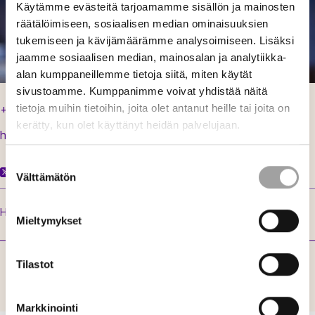
Käytämme evästeitä tarjoamamme sisällön ja mainosten
räätälöimiseen, sosiaalisen median ominaisuuksien
tukemiseen ja kävijämäärämme analysoimiseen. Lisäksi
jaamme sosiaalisen median, mainosalan ja analytiikka-
alan kumppaneillemme tietoja siitä, miten käytät
sivustoamme. Kumppanimme voivat yhdistää näitä
tietoja muihin tietoihin, joita olet antanut heille tai joita on
+358 50 595 7705
kerätty, kun olet käyttänyt heidän palvelujaan.
heidi.lettojarvi@energia.fi
Suostumuksen
X
Välttämätön
valinta
Heidin toimenkuva
Mieltymykset
Tilastot
Markkinointi