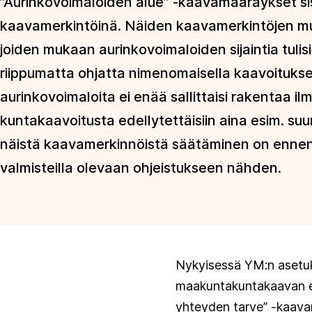
”Aurinkovoimaloiden alue” -kaavamääräykset sis
kaavamerkintöinä. Näiden kaavamerkintöjen muk
joiden mukaan aurinkovoimaloiden sijaintia tulis
riippumatta ohjatta nimenomaisella kaavoituksel
aurinkovoimaloita ei enää sallittaisi rakentaa
kuntakaavoitusta edellytettäisiin aina esim. suu
näistä kaavamerkinnöistä säätäminen on enne
valmisteilla olevaan ohjeistukseen nähden.
Nykyisessä YM:n asetuks
maakuntakuntakaavan esi
yhteyden tarve” -kaava