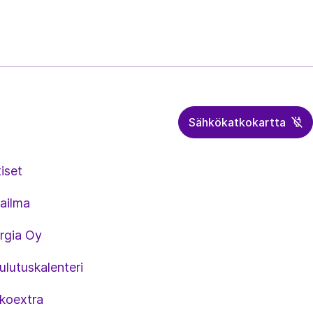
Sähkökatkokartta
iset
ailma
rgia Oy
lutuskalenteri
koextra