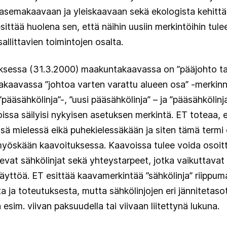
asemakaavaan ja yleiskaavaan sekä ekologista kehittä
ttää huolena sen, että näihin uusiin merkintöihin tulee
 sallittavien toimintojen osalta.
sessa (31.3.2000) maakuntakaavassa on ”pääjohto tai -
semakaavassa ”johtoa varten varattu alueen osa” -merkin
pääsähkölinja”-, ”uusi pääsähkölinja” – ja ”pääsähkölin
ssa säilyisi nykyisen asetuksen merkintä. ET toteaa, e
sä mielessä eikä puhekielessäkään ja siten tämä termi 
yöskään kaavoituksessa. Kaavoissa tulee voida osoitt
olevat sähkölinjat sekä yhteystarpeet, jotka vaikuttava
yttöä. ET esittää kaavamerkintää ”sähkölinja” riippum
a ja toteutuksesta, mutta sähkölinjojen eri jännitetaso
 esim. viivan paksuudella tai viivaan liitettynä lukuna.