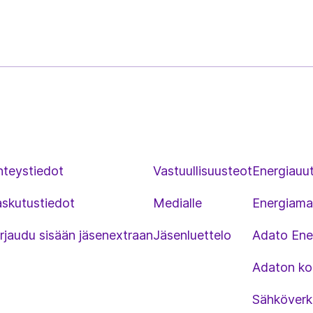
hteystiedot
Vastuullisuusteot
Energiauut
askutustiedot
Medialle
Energiama
rjaudu sisään jäsenextraan
Jäsenluettelo
Adato Ene
Adaton kou
Sähköverk