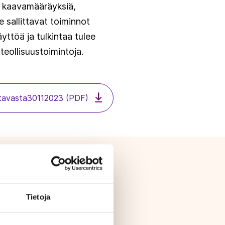
n kaavamääräyksiä,
e sallittavat toiminnot
ttöä ja tulkintaa tulee
 teollisuustoimintoja.
ystavasta30112023 (PDF)
Tietoja