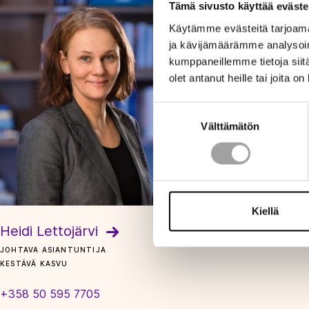
Tämä sivusto käyttää eväste
Käytämme evästeitä tarjoama
ja kävijämäärämme analysoim
kumppaneillemme tietoja siitä
olet antanut heille tai joita o
Suostumuksen
Välttämätön
valinta
Kiellä
Heidi Lettojärvi
JOHTAVA ASIANTUNTIJA
KESTÄVÄ KASVU
+358 50 595 7705