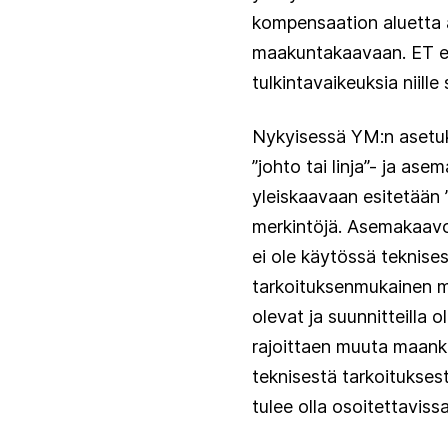
kompensaation aluetta 
maakuntakaavaan. ET esi
tulkintavaikeuksia niille
Nykyisessä YM:n asetuk
”johto tai linja”- ja a
yleiskaavaan esitetään ”
merkintöjä. Asemakaavoi
ei ole käytössä teknises
tarkoituksenmukainen m
olevat ja suunnitteilla 
rajoittaen muuta maankä
teknisestä tarkoituksest
tulee olla osoitettavissa