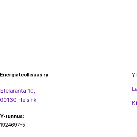
Energiateollisuus
Energiateollisuus ry
Y
L
Eteläranta 10,
00130 Helsinki
Ki
Y-tunnus:
1924697-5