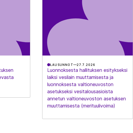
LAUSUNNOT
27.7.2026
tuksen
Luonnoksesta hallituksen esitykseksi
evasta
laiksi vesilain muuttamisesta ja
luonnoksesta valtioneuvoston
asetukseksi vesitalousasioista
annetun valtioneuvoston asetuksen
muuttamisesta (merituulivoima)