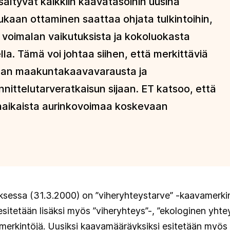
ältyvät kaikkiin kaavatasoihin uusina
aan ottaminen saattaa ohjata tulkintoihin,
i voimalan vaikutuksista ja kokoluokasta
la. Tämä voi johtaa siihen, että merkittäviä
 ilman maakuntakaavavarausta ja
nnittelutarveratkaisun sijaan. ET katsoo, että
naikaista aurinkovoimaa koskevaan
essa (31.3.2000) on ”viheryhteystarve” -kaavamerkint
tetään lisäksi myös ”viheryhteys”-, ”ekologinen yhtey
merkintöjä. Uusiksi kaavamääräyksiksi esitetään myös