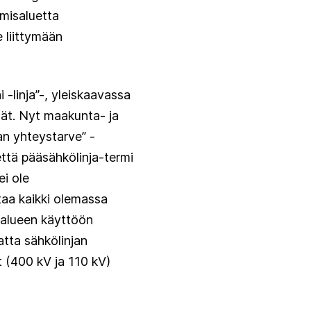
misaluetta
 liittymään
linja”-, yleiskaavassa
nät. Nyt maakunta- ja
jan yhteystarve” -
ttä pääsähkölinja-termi
ei ole
aa kaikki olemassa
t alueen käyttöön
atta sähkölinjan
t (400 kV ja 110 kV)