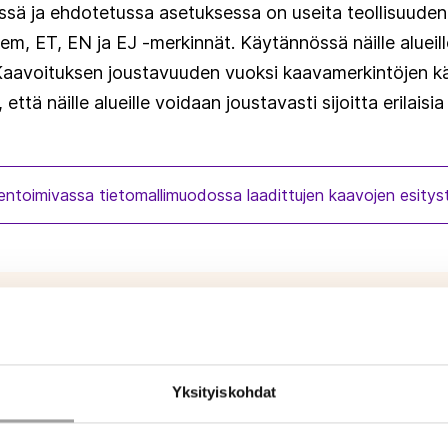
essä ja ehdotetussa asetuksessa on useita teollisuude
em, ET, EN ja EJ -merkinnät. Käytännössä näille alueill
 Kaavoituksen joustavuuden vuoksi kaavamerkintöjen käy
 että näille alueille voidaan joustavasti sijoitta erilaisia
ntoimivassa tietomallimuodossa laadittujen kaavojen esit
ueella
Yksityiskohdat