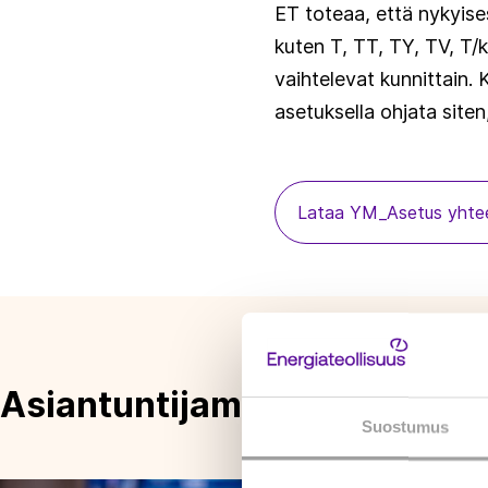
ET toteaa, että nykyis
kuten T, TT, TY, TV, T/k
vaihtelevat kunnittain.
asetuksella ohjata siten,
Lataa YM_Asetus yhtee
Asiantuntijamme tällä aiheal
Suostumus