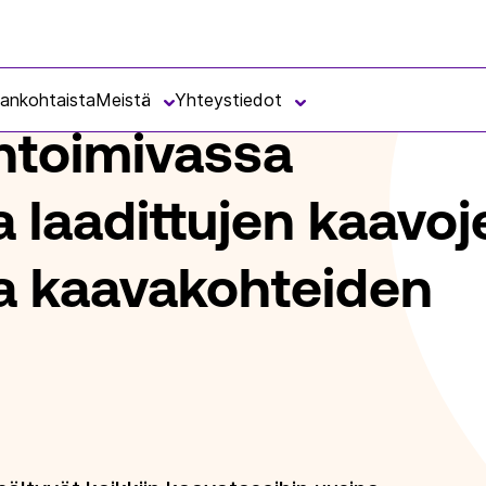
 TIETOMALLIMUODOSSA LAADITTUJEN KAAVOJEN KAAVAMÄÄRÄYSTEN JA
jankohtaista
Meistä
Yhteystiedot
ntoimivassa
 laadittujen kaavoj
a kaavakohteiden