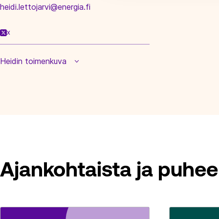
heidi.lettojarvi@energia.fi
X
Heidin toimenkuva
Ajankohtaista ja puhee