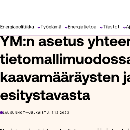
Siirry
Energiateollisuus
suoraan
ETUSIVU
ARTIKKELIT
YM:N ASETUS YHTEENTOIMIVASSA
sisältöön
Energiapolitiikka
Työelämä
Energiatietoa
Tilastot
A
YM:n asetus yhtee
tietomallimuodossa
kaavamääräysten j
esitystavasta
LAUSUNNOT
JULKAISTU:
1.12.2023