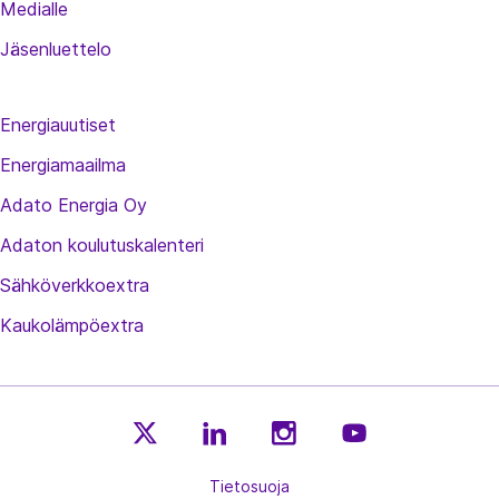
Medialle
Jäsenluettelo
Energiauutiset
Energiamaailma
Adato Energia Oy
Adaton koulutuskalenteri
Sähköverkkoextra
Kaukolämpöextra
E
E
E
E
n
Tietosuoja
n
n
n