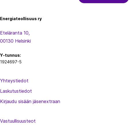
Energiateollisuus
Energiateollisuus ry
Eteläranta 10,
00130 Helsinki
Y-tunnus:
1924697-5
Yhteystiedot
Laskutustiedot
Kirjaudu sisään jäsenextraan
Vastuullisuusteot