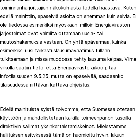
toiminnanharjoittajien näkökulmasta todella haastava. Kuten
edellä mainittiin, epäselviä asioita on enemmän kuin selviä. Ei
ole tiedossa esimerkiksi myöskään, milloin Energiaviraston
järjestelmät ovat valmiita ottamaan uusia- tai
muutoshakemuksia vastaan. On yhtä epävarmaa, kuinka
esimerkiksi uusi tarkastuslausumavaatimus tullaan
tulkitsemaan ja missä muodossa tehty lausuma kelpaa. Viime
viikolla saatiin tieto, että Energiavirasto aikoo pitää
infotilaisuuden 9.5.25, mutta on epäselvää, saadaanko
tilaisuudessa riittävän kattava ohjeistus.
Edellä mainituista syistä toivomme, että Suomessa otetaan
käyttöön ja mahdollistetaan kaikilla toimeenpanon tasoilla
direktiivin sallimat yksinkertaistamiskeinot. Mielestämme
hallituksen esityksessä tämä on huomioitu hyvin, lukuun