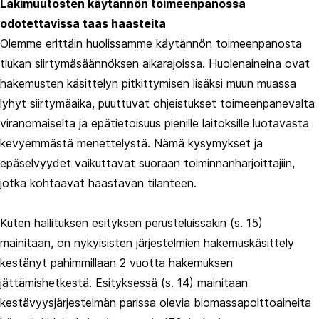
Lakimuutosten käytännön toimeenpanossa
odotettavissa taas haasteita
Olemme erittäin huolissamme käytännön toimeenpanosta
tiukan siirtymäsäännöksen aikarajoissa. Huolenaineina ovat
hakemusten käsittelyn pitkittymisen lisäksi muun muassa
lyhyt siirtymäaika, puuttuvat ohjeistukset toimeenpanevalta
viranomaiselta ja epätietoisuus pienille laitoksille luotavasta
kevyemmästä menettelystä. Nämä kysymykset ja
epäselvyydet vaikuttavat suoraan toiminnanharjoittajiin,
jotka kohtaavat haastavan tilanteen.
Kuten hallituksen esityksen perusteluissakin (s. 15)
mainitaan, on nykyisisten järjestelmien hakemuskäsittely
kestänyt pahimmillaan 2 vuotta hakemuksen
jättämishetkestä. Esityksessä (s. 14) mainitaan
kestävyysjärjestelmän parissa olevia biomassapolttoaineita