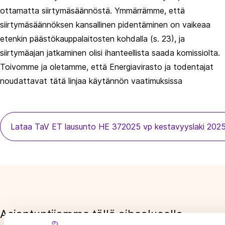
ottamatta siirtymäsäännöstä. Ymmärrämme, että
siirtymäsäännöksen kansallinen pidentäminen on vaikeaa
etenkin päästökauppalaitosten kohdalla (s. 23), ja
siirtymäajan jatkaminen olisi ihanteellista saada komissiolta.
Toivomme ja oletamme, että Energiavirasto ja todentajat
noudattavat tätä linjaa käytännön vaatimuksissa
Lataa TaV ET lausunto HE 372025 vp kestavyyslaki 20
Asiantuntijamme tällä aihealueella