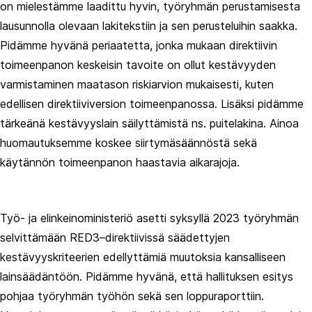
on mielestämme laadittu hyvin, työryhmän perustamisesta
lausunnolla olevaan lakitekstiin ja sen perusteluihin saakka.
Pidämme hyvänä periaatetta, jonka mukaan direktiivin
toimeenpanon keskeisin tavoite on ollut kestävyyden
varmistaminen maatason riskiarvion mukaisesti, kuten
edellisen direktiiviversion toimeenpanossa. Lisäksi pidämme
tärkeänä kestävyyslain säilyttämistä ns. puitelakina. Ainoa
huomautuksemme koskee siirtymäsäännöstä sekä
käytännön toimeenpanon haastavia aikarajoja.
Työ- ja elinkeinoministeriö asetti syksyllä 2023 työryhmän
selvittämään RED3–direktiivissä säädettyjen
kestävyyskriteerien edellyttämiä muutoksia kansalliseen
lainsäädäntöön. Pidämme hyvänä, että hallituksen esitys
pohjaa työryhmän työhön sekä sen loppuraporttiin.