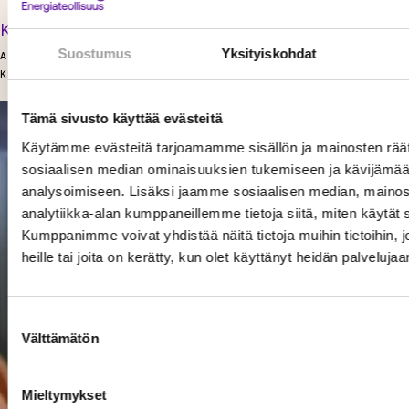
Karoliina Muukkonen
Suostumus
Yksityiskohdat
ASIANTUNTIJA
KESTÄVÄ KASVU
Tämä sivusto käyttää evästeitä
Käytämme evästeitä tarjoamamme sisällön ja mainosten räät
sosiaalisen median ominaisuuksien tukemiseen ja kävijäm
analysoimiseen. Lisäksi jaamme sosiaalisen median, mainos
analytiikka-alan kumppaneillemme tietoja siitä, miten käytä
Kumppanimme voivat yhdistää näitä tietoja muihin tietoihin, jo
heille tai joita on kerätty, kun olet käyttänyt heidän palvelujaa
Suostumuksen
Välttämätön
valinta
Mieltymykset