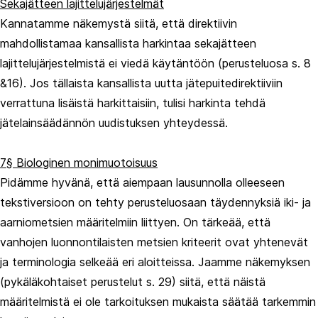
Sekajätteen lajittelujärjestelmät
Kannatamme näkemystä siitä, että direktiivin
mahdollistamaa kansallista harkintaa sekajätteen
lajittelujärjestelmistä ei viedä käytäntöön (perusteluosa s. 8
&16). Jos tällaista kansallista uutta jätepuitedirektiiviin
verrattuna lisäistä harkittaisiin, tulisi harkinta tehdä
jätelainsäädännön uudistuksen yhteydessä.
7§ Biologinen monimuotoisuus
Pidämme hyvänä, että aiempaan lausunnolla olleeseen
tekstiversioon on tehty perusteluosaan täydennyksiä iki- ja
aarniometsien määritelmiin liittyen. On tärkeää, että
vanhojen luonnontilaisten metsien kriteerit ovat yhtenevät
ja terminologia selkeää eri aloitteissa. Jaamme näkemyksen
(pykäläkohtaiset perustelut s. 29) siitä, että näistä
määritelmistä ei ole tarkoituksen mukaista säätää tarkemmin