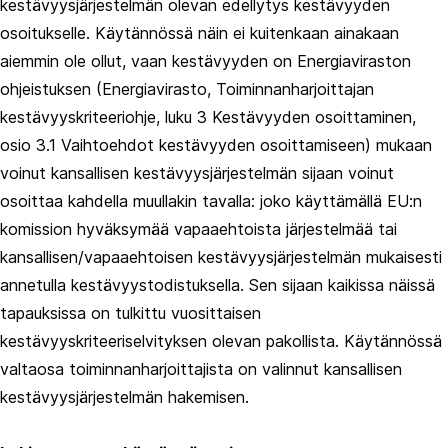
kestävyysjärjestelmän olevan edellytys kestävyyden
osoitukselle. Käytännössä näin ei kuitenkaan ainakaan
aiemmin ole ollut, vaan kestävyyden on Energiaviraston
ohjeistuksen (Energiavirasto, Toiminnanharjoittajan
kestävyyskriteeriohje, luku 3 Kestävyyden osoittaminen,
osio 3.1 Vaihtoehdot kestävyyden osoittamiseen) mukaan
voinut kansallisen kestävyysjärjestelmän sijaan voinut
osoittaa kahdella muullakin tavalla: joko käyttämällä EU:n
komission hyväksymää vapaaehtoista järjestelmää tai
kansallisen/vapaaehtoisen kestävyysjärjestelmän mukaisesti
annetulla kestävyystodistuksella. Sen sijaan kaikissa näissä
tapauksissa on tulkittu vuosittaisen
kestävyyskriteeriselvityksen olevan pakollista. Käytännössä
valtaosa toiminnanharjoittajista on valinnut kansallisen
kestävyysjärjestelmän hakemisen.