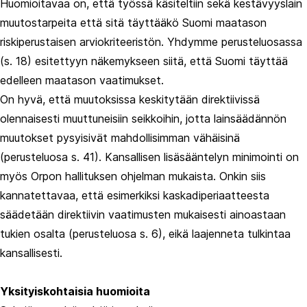
Huomioitavaa on, että työssä käsiteltiin sekä kestävyyslain
muutostarpeita että sitä täyttääkö Suomi maatason
riskiperustaisen arviokriteeristön. Yhdymme perusteluosassa
(s. 18) esitettyyn näkemykseen siitä, että Suomi täyttää
edelleen maatason vaatimukset.
On hyvä, että muutoksissa keskitytään direktiivissä
olennaisesti muuttuneisiin seikkoihin, jotta lainsäädännön
muutokset pysyisivät mahdollisimman vähäisinä
(perusteluosa s. 41). Kansallisen lisäsääntelyn minimointi on
myös Orpon hallituksen ohjelman mukaista. Onkin siis
kannatettavaa, että esimerkiksi kaskadiperiaatteesta
säädetään direktiivin vaatimusten mukaisesti ainoastaan
tukien osalta (perusteluosa s. 6), eikä laajenneta tulkintaa
kansallisesti.
Yksityiskohtaisia huomioita