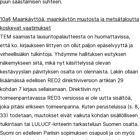
puun säästämisen suhteen.
10a§ Maankäyttöä, maankäytön muutosta ja metsätaloutta
koskevat vaatimukset
TEM saamasta lausuntopalautteesta on huomattavissa,
että ko. kirjaukseen liittyen on ollut paljon epäselvyyttä ja
virheellisiäkin tulkintoja. Yhdymme hallituksen esityksen
näkemykseen siitä, mikä nyt käsittelyssä olevan
kestävyyslain päivityksen osalta on olennaista. Lakiin ollaan
lisäämässä edellisen RED2 direktiiviversion artiklan 29
kohdan 7 kirjaus sellaisenaan. Direktiivin nyt
toimeenpantavassa RED3 versiossa ei ole uutta sisältöä,
joka pitäisi erikseen toimeenpanna. Kuten perusteluissa (s. 8,
33) todetaan, muutokset eivät vaikuta kohdan sisällölliseen
tulkintaan tai LULUCF-kriteerin tarkasteluun Suomen osalta.
Suomi on edelleen Pariisin sopimuksen osapuoli ja on myös