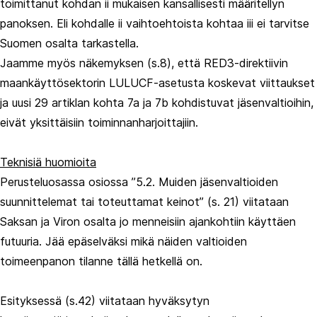
toimittanut kohdan ii mukaisen kansallisesti määritellyn
panoksen. Eli kohdalle ii vaihtoehtoista kohtaa iii ei tarvitse
Suomen osalta tarkastella.
Jaamme myös näkemyksen (s.8), että RED3-direktiivin
maankäyttösektorin LULUCF-asetusta koskevat viittaukset
ja uusi 29 artiklan kohta 7a ja 7b kohdistuvat jäsenvaltioihin,
eivät yksittäisiin toiminnanharjoittajiin.
Teknisiä huomioita
Perusteluosassa osiossa ”5.2. Muiden jäsenvaltioiden
suunnittelemat tai toteuttamat keinot” (s. 21) viitataan
Saksan ja Viron osalta jo menneisiin ajankohtiin käyttäen
futuuria. Jää epäselväksi mikä näiden valtioiden
toimeenpanon tilanne tällä hetkellä on.
Esityksessä (s.42) viitataan hyväksytyn