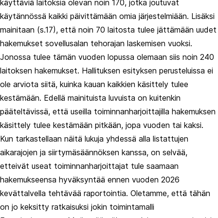
käyttäviä laitoksia olevan noin 170, jotka joutuvat
käytännössä kaikki päivittämään omia järjestelmiään. Lisäksi
mainitaan (s.17), että noin 70 laitosta tulee jättämään uudet
hakemukset sovellusalan tehorajan laskemisen vuoksi.
Jonossa tulee tämän vuoden lopussa olemaan siis noin 240
laitoksen hakemukset. Hallituksen esityksen perusteluissa ei
ole arviota siitä, kuinka kauan kaikkien käsittely tulee
kestämään. Edellä mainituista luvuista on kuitenkin
pääteltävissä, että useilla toiminnanharjoittajilla hakemuksen
käsittely tulee kestämään pitkään, jopa vuoden tai kaksi.
Kun tarkastellaan näitä lukuja yhdessä alla listattujen
aikarajojen ja siirtymäsäännöksen kanssa, on selvää,
etteivät useat toiminnanharjoittajat tule saamaan
hakemukseensa hyväksyntää ennen vuoden 2026
kevättalvella tehtävää raportointia. Oletamme, että tähän
on jo keksitty ratkaisuksi jokin toimintamalli