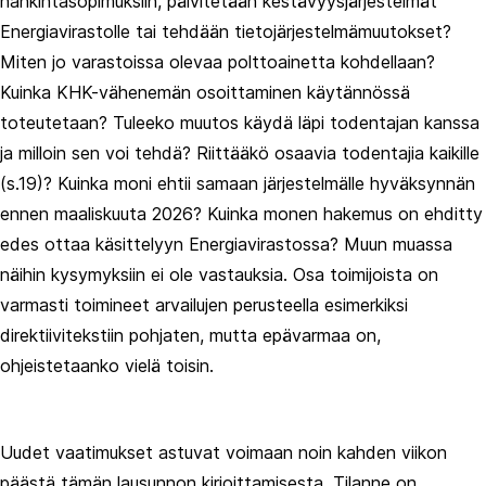
hankintasopimuksiin, päivitetään kestävyysjärjestelmät
Energiavirastolle tai tehdään tietojärjestelmämuutokset?
Miten jo varastoissa olevaa polttoainetta kohdellaan?
Kuinka KHK-vähenemän osoittaminen käytännössä
toteutetaan? Tuleeko muutos käydä läpi todentajan kanssa
ja milloin sen voi tehdä? Riittääkö osaavia todentajia kaikille
(s.19)? Kuinka moni ehtii samaan järjestelmälle hyväksynnän
ennen maaliskuuta 2026? Kuinka monen hakemus on ehditty
edes ottaa käsittelyyn Energiavirastossa? Muun muassa
näihin kysymyksiin ei ole vastauksia. Osa toimijoista on
varmasti toimineet arvailujen perusteella esimerkiksi
direktiivitekstiin pohjaten, mutta epävarmaa on,
ohjeistetaanko vielä toisin.
Uudet vaatimukset astuvat voimaan noin kahden viikon
päästä tämän lausunnon kirjoittamisesta. Tilanne on