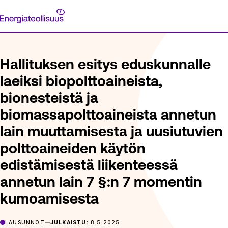
Siirry
Energiateollisuus
suoraan
ETUSIVU
ARTIKKELIT
HALLITUKSEN ESITYS EDUSKUNNAL
sisältöön
Hallituksen esitys eduskunnalle
laeiksi biopolttoaineista,
bionesteistä ja
biomassapolttoaineista annetun
lain muuttamisesta ja uusiutuvien
polttoaineiden käytön
edistämisestä liikenteessä
annetun lain 7 §:n 7 momentin
kumoamisesta
LAUSUNNOT
JULKAISTU:
8.5.2025