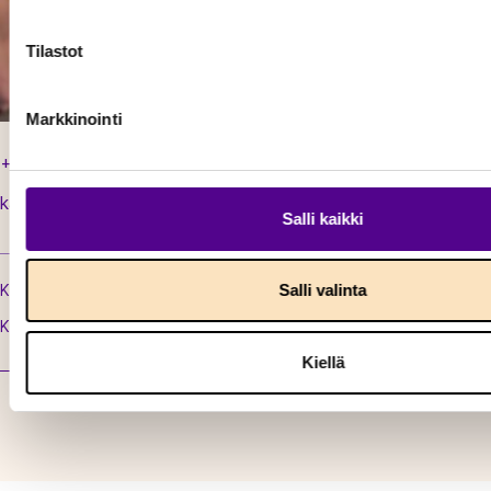
Tilastot
Markkinointi
+358 50 331 4747
karoliina.muukkonen@energia.fi
Salli kaikki
Salli valinta
Karoliinan toimenkuva
Karoliinan blogi
Kiellä