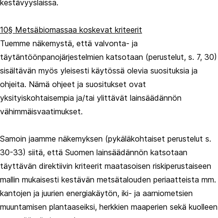
kestävyyslaissa.
10§ Metsäbiomassaa koskevat kriteerit
Tuemme näkemystä, että valvonta- ja
täytäntöönpanojärjestelmien katsotaan (perustelut, s. 7, 30)
sisältävän myös yleisesti käytössä olevia suosituksia ja
ohjeita. Nämä ohjeet ja suositukset ovat
yksityiskohtaisempia ja/tai ylittävät lainsäädännön
vähimmäisvaatimukset.
Samoin jaamme näkemyksen (pykäläkohtaiset perustelut s.
30-33) siitä, että Suomen lainsäädännön katsotaan
täyttävän direktiivin kriteerit maatasoisen riskiperustaiseen
mallin mukaisesti kestävän metsätalouden periaatteista mm.
kantojen ja juurien energiakäytön, iki- ja aarniometsien
muuntamisen plantaaseiksi, herkkien maaperien sekä kuolleen