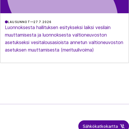
LAUSUNNOT
27.7.2026
Luonnoksesta hallituksen esitykseksi laiksi vesilain
muuttamisesta ja luonnoksesta valtioneuvoston
asetukseksi vesitalousasioista annetun valtioneuvoston
asetuksen muuttamisesta (merituulivoima)
Sähkökatkokartta