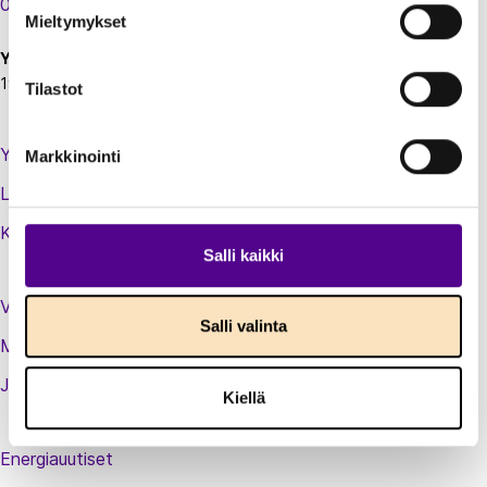
00130 Helsinki
Mieltymykset
Y-tunnus:
1924697-5
Tilastot
Yhteystiedot
Markkinointi
Laskutustiedot
Kirjaudu sisään jäsenextraan
Salli kaikki
Vastuullisuusteot
Salli valinta
Medialle
Jäsenluettelo
Kiellä
Energiauutiset