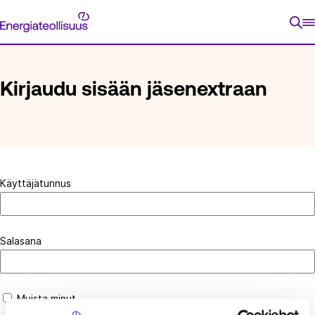
Siirry
Energiateollisuus
suoraan
ETUSIVU
KIRJAUDU SISÄÄN JÄSENEXTRAAN
sisältöön
Kirjaudu sisään jäsenextraan
Käyttäjätunnus
Salasana
Muista minut