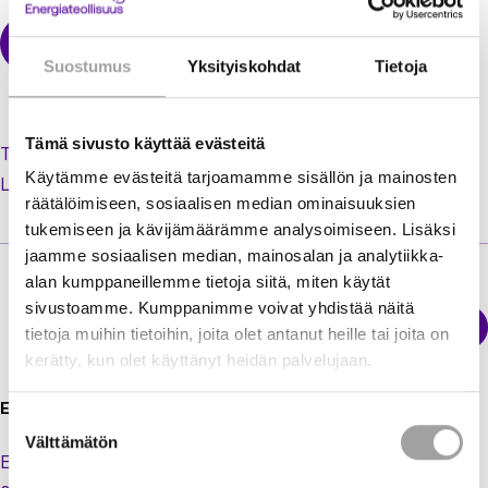
Suostumus
Yksityiskohdat
Tietoja
Tämä sivusto käyttää evästeitä
Tilaa uusi salasana unohtuneen tilalle
Käytämme evästeitä tarjoamamme sisällön ja mainosten
Luo käyttäjätili jäsenextraan
räätälöimiseen, sosiaalisen median ominaisuuksien
tukemiseen ja kävijämäärämme analysoimiseen. Lisäksi
jaamme sosiaalisen median, mainosalan ja analytiikka-
alan kumppaneillemme tietoja siitä, miten käytät
sivustoamme. Kumppanimme voivat yhdistää näitä
Sähkökatkokartta
tietoja muihin tietoihin, joita olet antanut heille tai joita on
Energiateollisuus
kerätty, kun olet käyttänyt heidän palvelujaan.
Energiateollisuus ry
Suostumuksen
Välttämätön
valinta
Eteläranta 10,