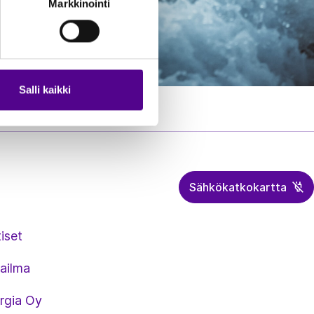
Markkinointi
Salli kaikki
Sähkökatkokartta
iset
ailma
rgia Oy