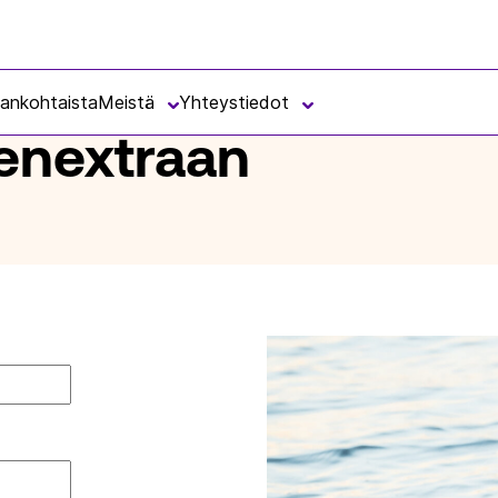
jankohtaista
Meistä
Yhteystiedot
senextraan