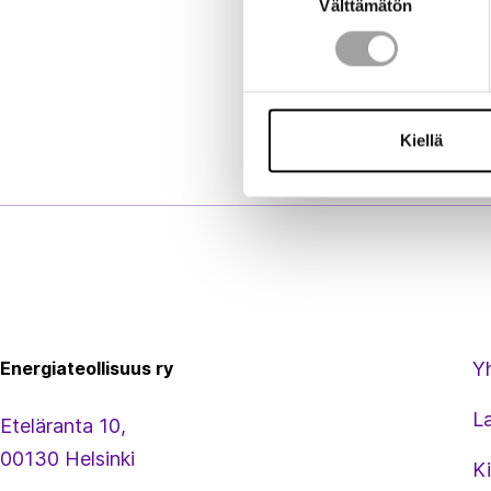
Välttämätön
valinta
Kiellä
Energiateollisuus
Energiateollisuus ry
Y
L
Eteläranta 10,
00130 Helsinki
Ki