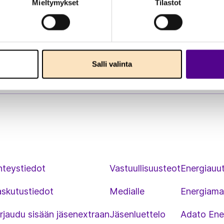
Mieltymykset
Tilastot
Salli valinta
hteystiedot
Vastuullisuusteot
Energiauut
askutustiedot
Medialle
Energiama
rjaudu sisään jäsenextraan
Jäsenluettelo
Adato Ene