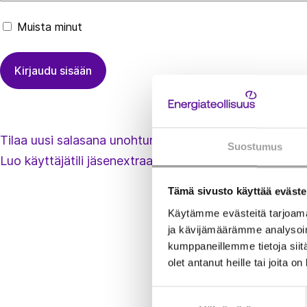
Muista minut
Tilaa uusi salasana unohtuneen tilalle
Suostumus
Luo käyttäjätili jäsenextraan
Tämä sivusto käyttää eväste
Käytämme evästeitä tarjoama
ja kävijämäärämme analysoim
kumppaneillemme tietoja siitä
olet antanut heille tai joita o
Suostumuksen