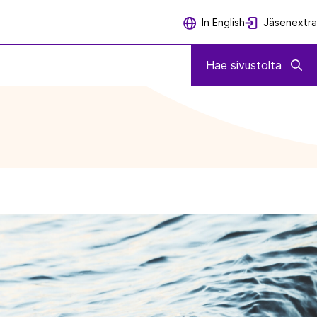
Jäsenextra
In English
Hae sivustolta