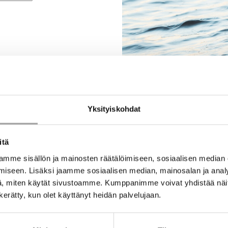
Yksityiskohdat
itä
mme sisällön ja mainosten räätälöimiseen, sosiaalisen median
iseen. Lisäksi jaamme sosiaalisen median, mainosalan ja analy
, miten käytät sivustoamme. Kumppanimme voivat yhdistää näitä t
n kerätty, kun olet käyttänyt heidän palvelujaan.