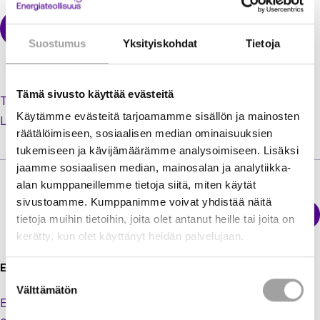
Suostumus
Yksityiskohdat
Tietoja
Tämä sivusto käyttää evästeitä
Tilaa uusi salasana unohtuneen tilalle
Käytämme evästeitä tarjoamamme sisällön ja mainosten
Luo käyttäjätili jäsenextraan
räätälöimiseen, sosiaalisen median ominaisuuksien
tukemiseen ja kävijämäärämme analysoimiseen. Lisäksi
jaamme sosiaalisen median, mainosalan ja analytiikka-
alan kumppaneillemme tietoja siitä, miten käytät
sivustoamme. Kumppanimme voivat yhdistää näitä
Sähkökatkokartta
tietoja muihin tietoihin, joita olet antanut heille tai joita on
Energiateollisuus
kerätty, kun olet käyttänyt heidän palvelujaan.
Energiateollisuus ry
Suostumuksen
Välttämätön
valinta
Eteläranta 10,