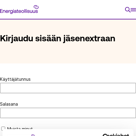
Siirry
Energiateollisuus
suoraan
ETUSIVU
KIRJAUDU SISÄÄN JÄSENEXTRAAN
sisältöön
Kirjaudu sisään jäsenextraan
Käyttäjätunnus
Salasana
Muista minut