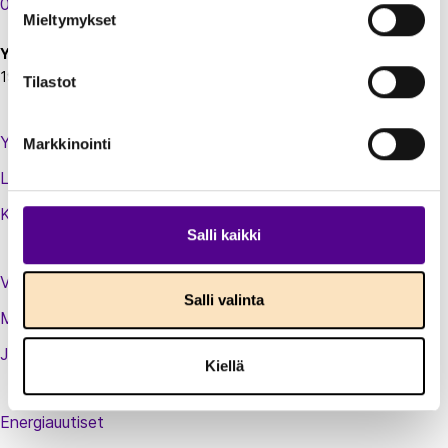
00130 Helsinki
Mieltymykset
Y-tunnus:
1924697-5
Tilastot
Yhteystiedot
Markkinointi
Laskutustiedot
Kirjaudu sisään jäsenextraan
Salli kaikki
Vastuullisuusteot
Salli valinta
Medialle
Jäsenluettelo
Kiellä
Energiauutiset