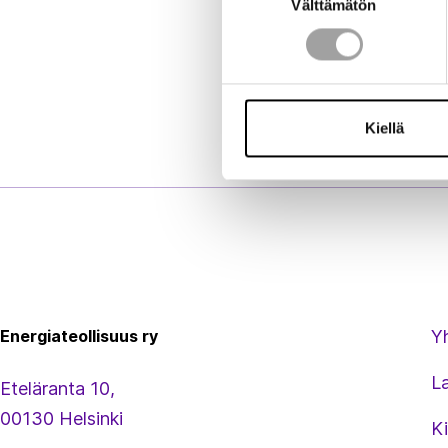
Välttämätön
valinta
Kiellä
Energiateollisuus
Energiateollisuus ry
Y
L
Eteläranta 10,
00130 Helsinki
Ki