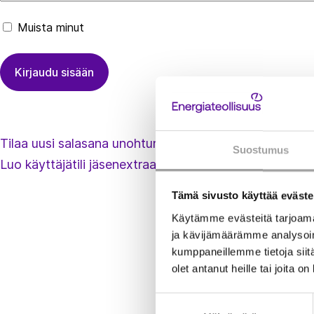
Muista minut
Tilaa uusi salasana unohtuneen tilalle
Suostumus
Luo käyttäjätili jäsenextraan
Tämä sivusto käyttää eväste
Käytämme evästeitä tarjoama
ja kävijämäärämme analysoim
kumppaneillemme tietoja siitä
olet antanut heille tai joita o
Suostumuksen