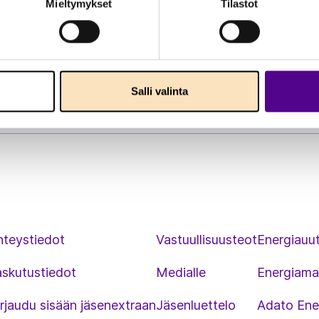
Mieltymykset
Tilastot
Salli valinta
hteystiedot
Vastuullisuusteot
Energiauut
askutustiedot
Medialle
Energiama
rjaudu sisään jäsenextraan
Jäsenluettelo
Adato Ene