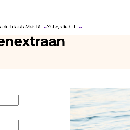
jankohtaista
Meistä
Yhteystiedot
senextraan