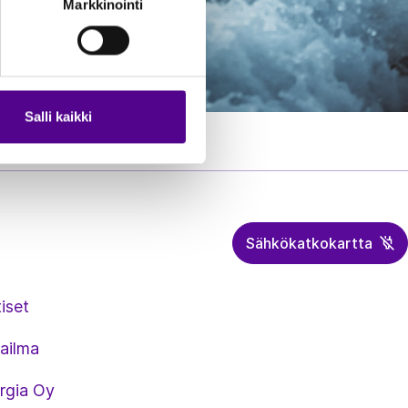
Markkinointi
Salli kaikki
Sähkökatkokartta
iset
ailma
rgia Oy