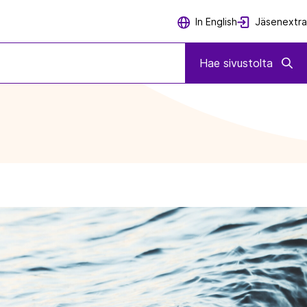
Jäsenextra
In English
Hae sivustolta