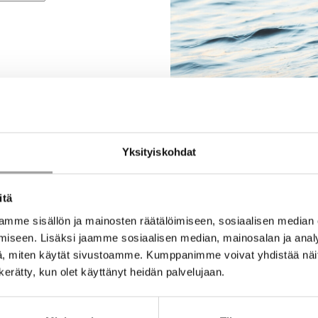
Yksityiskohdat
itä
mme sisällön ja mainosten räätälöimiseen, sosiaalisen median
iseen. Lisäksi jaamme sosiaalisen median, mainosalan ja analy
, miten käytät sivustoamme. Kumppanimme voivat yhdistää näitä t
n kerätty, kun olet käyttänyt heidän palvelujaan.