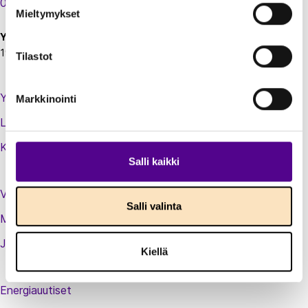
00130 Helsinki
Mieltymykset
Y-tunnus:
1924697-5
Tilastot
Yhteystiedot
Markkinointi
Laskutustiedot
Kirjaudu sisään jäsenextraan
Salli kaikki
Vastuullisuusteot
Salli valinta
Medialle
Jäsenluettelo
Kiellä
Energiauutiset