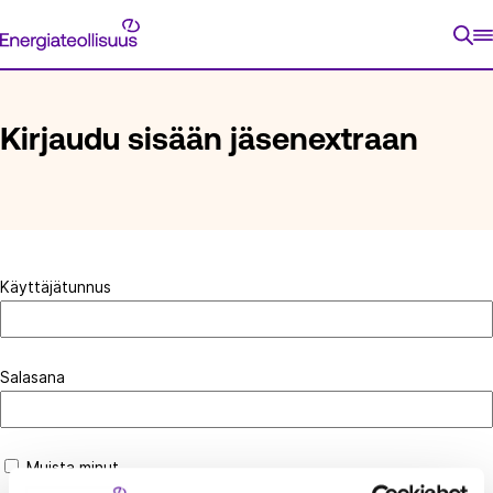
Siirry
Energiateollisuus
suoraan
ETUSIVU
KIRJAUDU SISÄÄN JÄSENEXTRAAN
sisältöön
Kirjaudu sisään jäsenextraan
Käyttäjätunnus
Salasana
Muista minut