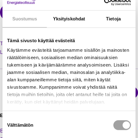
Suostumus
Yksityiskohdat
Tietoja
Tämä sivusto käyttää evästeitä
Tilaa uusi salasana unohtuneen tilalle
Käytämme evästeitä tarjoamamme sisällön ja mainosten
Luo käyttäjätili jäsenextraan
räätälöimiseen, sosiaalisen median ominaisuuksien
tukemiseen ja kävijämäärämme analysoimiseen. Lisäksi
jaamme sosiaalisen median, mainosalan ja analytiikka-
alan kumppaneillemme tietoja siitä, miten käytät
sivustoamme. Kumppanimme voivat yhdistää näitä
Sähkökatkokartta
tietoja muihin tietoihin, joita olet antanut heille tai joita on
Energiateollisuus
kerätty, kun olet käyttänyt heidän palvelujaan.
Energiateollisuus ry
Suostumuksen
Välttämätön
valinta
Eteläranta 10,