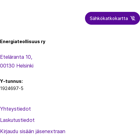
Sähkökatkokartta
Energiateollisuus
Energiateollisuus ry
Eteläranta 10,
00130 Helsinki
Y-tunnus:
1924697-5
Yhteystiedot
Laskutustiedot
Kirjaudu sisään jäsenextraan