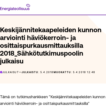
Siirry
Energiateollisuus
suoraan
ETUSIVU
ARTIKKELIT
KESKIJÄNNITEKAAPELEIDEN KUNNO
sisältöön
Keskijännitekaapeleiden kunnon
arviointi häviökerroin- ja
osittaispurkausmittauksilla
2018_Sähkötutkimuspoolin
julkaisu
JULKAISUT
JULKAISTU:
5.4.2018
MUOKATTU:
5.4.2018 12:48
Tämä on tutkimushankkeen ”Keskijännitekaapeleiden kunnon
arviointi häviökerroin- ja osittaispurkausmittauksilla”