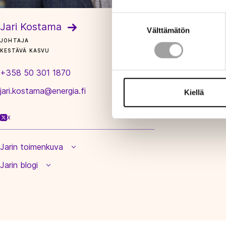
Suostumuksen
Jari Kostama
Välttämätön
valinta
JOHTAJA
KESTÄVÄ KASVU
+358 50 301 1870
jari.kostama@energia.fi
Kiellä
X
Jarin toimenkuva
Jarin blogi