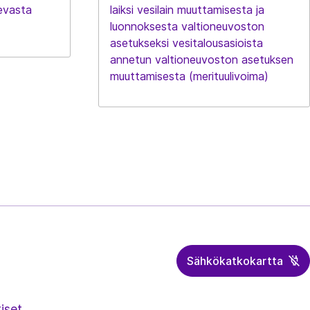
evasta
laiksi vesilain muuttamisesta ja
luonnoksesta valtioneuvoston
asetukseksi vesitalousasioista
annetun valtioneuvoston asetuksen
muuttamisesta (merituulivoima)
Sähkökatkokartta
iset