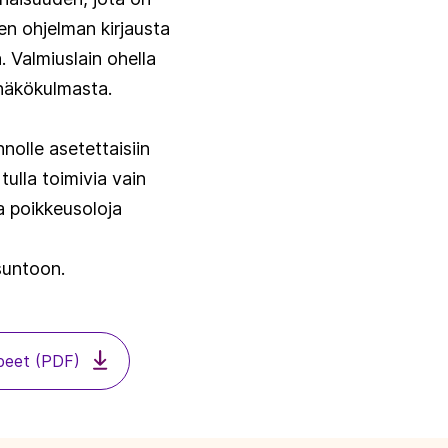
n ohjelman kirjausta
. Valmiuslain ohella
 näkökulmasta.
nolle asetettaisiin
tulla toimivia vain
a poikkeusoloja
suntoon.
rpeet (PDF)