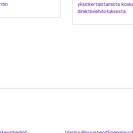
ntin
yksinkertaistamista kosk
direktiiviehdotuksesta
hteystiedot
Vastuullisuusteot
Energiauut