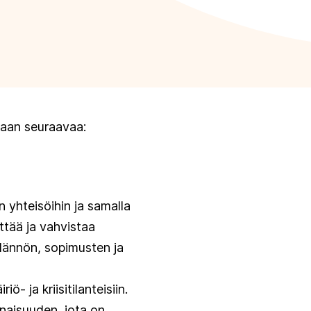
naan seuraavaa:
n yhteisöihin ja samalla
ttää ja vahvistaa
ädännön, sopimusten ja
 ja kriisitilanteisiin.
onaisuuden, jota on