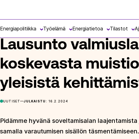
Siirry
Energiateollisuus
suoraan
ETUSIVU
ARTIKKELIT
LAUSUNTO VALMIUSLAIN VARAUTUM
sisältöön
Energiapolitiikka
Työelämä
Energiatietoa
Tilastot
A
Lausunto valmiusla
koskevasta muistio
yleisistä kehittämi
UUTISET
JULKAISTU:
16.2.2024
Pidämme hyvänä soveltamisalan laajentamista julk
samalla varautumisen sisällön täsmentämiseen. 