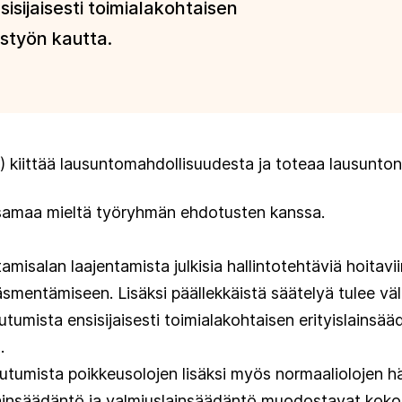
isijaisesti toimialakohtaisen
styön kautta.
T) kiittää lausuntomahdollisuudesta ja toteaa lausunto
samaa mieltä työryhmän ehdotusten kanssa.
salan laajentamista julkisia hallintotehtäviä hoitavii
äsmentämiseen. Lisäksi päällekkäistä säätelyä tulee väl
utumista ensisijaisesti toimialakohtaisen erityislainsä
.
mista poikkeusolojen lisäksi myös normaaliolojen häiriö-
vä lainsäädäntö ja valmiuslainsäädäntö muodostavat kok