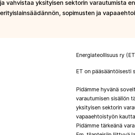
ja vahvistaa yksityisen sektorin varautumista ens
erityislainsäädännön, sopimusten ja vapaaehtoi
Energiateollisuus ry (E
ET on pääsääntöisesti 
Pidämme hyvänä soveltami
varautumisen sisällön t
yksityisen sektorin vara
vapaaehtoistyön kautta
Pidämme tärkeänä varautu
Em. tilanteisiin liitty