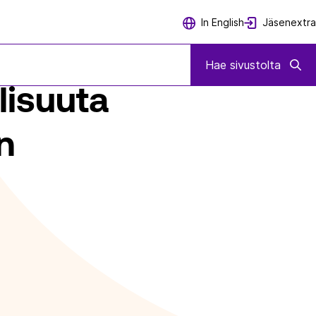
Jäsenextra
In English
STÄ KEHITTÄMISTARPEISTA
Hae sivustolta
lisuuta
n