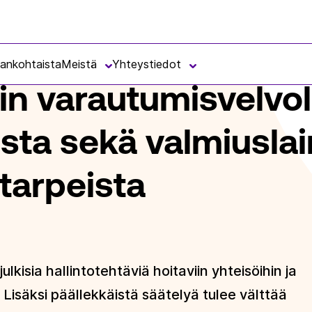
ISVELVOLLISUUTA KOSKEVASTA MUISTIOSTA SEKÄ VALMIUSLAIN YLEISI
jankohtaista
Meistä
Yhteystiedot
in varautumisvelvol
sta sekä valmiuslai
starpeista
isia hallintotehtäviä hoitaviin yhteisöihin ja
Lisäksi päällekkäistä säätelyä tulee välttää