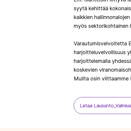
syytä kehittää kokonai
kaikkien hallinnonalojen
myös sektorikohtainen 
Varautumisvelvoitetta ET
harjoitteluvelvollisuus 
harjoittelemalla yhdess
koskevien viranomaisohj
Muilta osin viittaamme 
Lataa Lausunto_Valmiusl