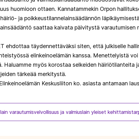
suus huomioon ottaen. Kannatammekin Orpon hallitukse
 häiriö- ja poikkeustilannelainsäädännön läpikäymisestä
lainsäädäntö saattaa kaivata päivitystä varautumisen
 ehdottaa täydennettäväksi siten, että julkiselle hallin
yhteistyössä elinkeinoelämän kanssa. Menettelyistä voi 
ä. Haluamme myös korostaa selkeiden häiriötilanteita j
eiden tärkeää merkitystä.
Elinkeinoelämän Keskusliiton ko. asiasta antamaan lau
ain varautumisvelvollisuus ja valmiuslain yleiset kehittamista