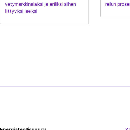
vetymarkkinalaiksi ja eräiksi siihen
reilun prose
liittyviksi laeiksi
Energiateollisuus
Energiateollisuus ry
Y