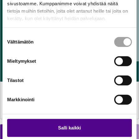
sivustoamme. Kumppanimme voivat yhdistää näitä
tietoja muihin tietoihin, joita olet antanut heille tai joita on
kerätty, kun olet käyttänyt heidän palvelujaan.
Suostumuksen
Välttämätön
valinta
Mieltymykset
Tilastot
LAUSUNNOT
29.7.2026
Lausunto komission verotuksen yksinkertaistamista
Markkinointi
koskevasta direktiiviehdotuksesta
Salli kaikki