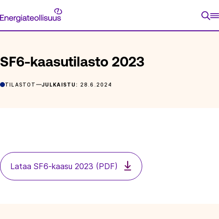
Siirry
Energiateollisuus
suoraan
ETUSIVU
ARTIKKELIT
SF6-KAASUTILASTO 2023
sisältöön
SF6-kaasutilasto 2023
TILASTOT
JULKAISTU:
28.6.2024
Lataa SF6-kaasu 2023 (PDF)