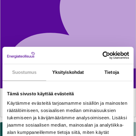
Suostumus
Yksityiskohdat
Tietoja
Tämä sivusto käyttää evästeitä
TILASTOT
30.7.2026
Sähkön käyttö kasvoi kesäkuussa reilun prosentin
Käytämme evästeitä tarjoamamme sisällön ja mainosten
räätälöimiseen, sosiaalisen median ominaisuuksien
tukemiseen ja kävijämäärämme analysoimiseen. Lisäksi
jaamme sosiaalisen median, mainosalan ja analytiikka-
alan kumppaneillemme tietoja siitä, miten käytät