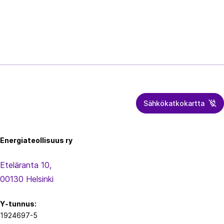
Sähkökatkokartta
Energiateollisuus
Energiateollisuus ry
Eteläranta 10,
00130 Helsinki
Y-tunnus:
1924697-5