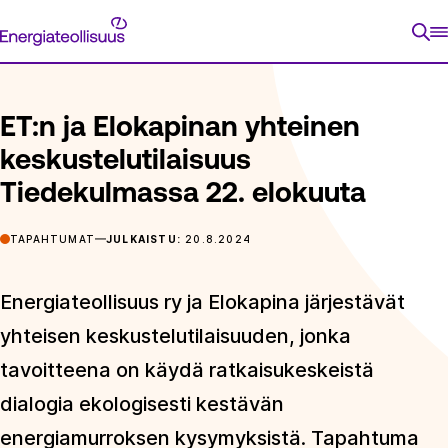
Siirry
Energiateollisuus
suoraan
ETUSIVU
ARTIKKELIT
ET:N JA ELOKAPINAN YHTEINEN K
sisältöön
ET:n ja Elokapinan yhteinen
keskustelutilaisuus
Tiedekulmassa 22. elokuuta
TAPAHTUMAT
JULKAISTU:
20.8.2024
Energiateollisuus ry ja Elokapina järjestävät
yhteisen keskustelutilaisuuden, jonka
tavoitteena on käydä ratkaisukeskeistä
dialogia ekologisesti kestävän
energiamurroksen kysymyksistä. Tapahtuma