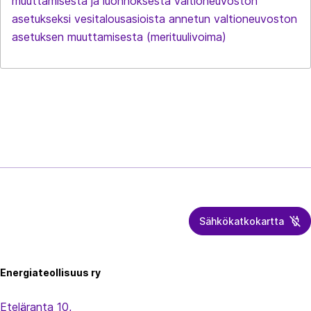
muuttamisesta ja luonnoksesta valtioneuvoston
asetukseksi vesitalousasioista annetun valtioneuvoston
asetuksen muuttamisesta (merituulivoima)
Sähkökatkokartta
Energiateollisuus
Energiateollisuus ry
Eteläranta 10,