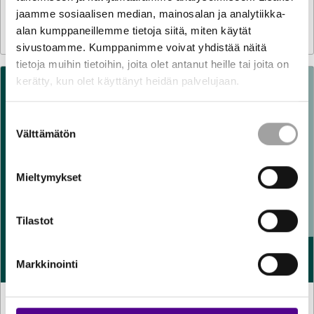
Luonnos hallituksen esitykseksi vetymarkkinalaiksi ja
jaamme sosiaalisen median, mainosalan ja analytiikka-
eräiksi siihen liittyviksi laeiksi
alan kumppaneillemme tietoja siitä, miten käytät
sivustoamme. Kumppanimme voivat yhdistää näitä
tietoja muihin tietoihin, joita olet antanut heille tai joita on
kerätty, kun olet käyttänyt heidän palvelujaan.
Suostumuksen
Välttämätön
valinta
Mieltymykset
Tilastot
Markkinointi
TILASTOT
30.7.2026