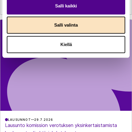
Sähkön käyttö kasvoi kesäkuussa reilun prosentin
Salli kaikki
Salli valinta
Kiellä
LAUSUNNOT
29.7.2026
Lausunto komission verotuksen yksinkertaistamista