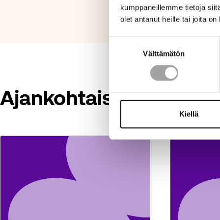
kumppaneillemme tietoja siitä
olet antanut heille tai joita o
Suostumuksen
Välttämätön
valinta
Ajankohtaista ja puhee
Kiellä