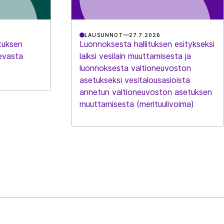
LAUSUNNOT
27.7.2026
tuksen
Luonnoksesta hallituksen esitykseksi
evasta
laiksi vesilain muuttamisesta ja
luonnoksesta valtioneuvoston
asetukseksi vesitalousasioista
annetun valtioneuvoston asetuksen
muuttamisesta (merituulivoima)