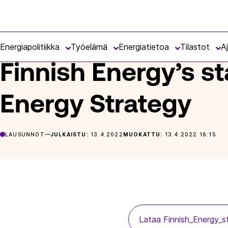
Siirry
Energiateollisuus
suoraan
ETUSIVU
ARTIKKELIT
FINNISH ENERGY’S STATEMENT ON 
sisältöön
Energiapolitiikka
Työelämä
Energiatietoa
Tilastot
A
Finnish Energy’s s
Energy Strategy
LAUSUNNOT
JULKAISTU:
13.4.2022
MUOKATTU:
13.4.2022 16:15
Lataa Finnish_Energy_