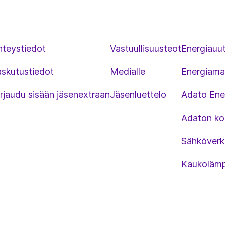
hteystiedot
Vastuullisuusteot
Energiauut
askutustiedot
Medialle
Energiama
rjaudu sisään jäsenextraan
Jäsenluettelo
Adato Ene
Adaton kou
Sähköverk
Kaukolämp