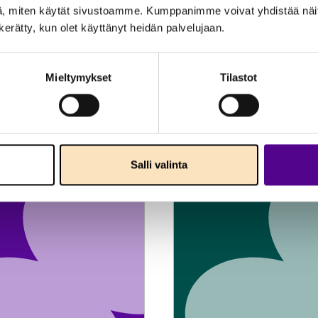
, miten käytät sivustoamme. Kumppanimme voivat yhdistää näitä t
n kerätty, kun olet käyttänyt heidän palvelujaan.
Mieltymykset
Tilastot
naiheita
Salli valinta