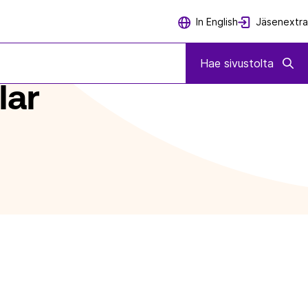
Jäsenextra
In English
Hae sivustolta
lar