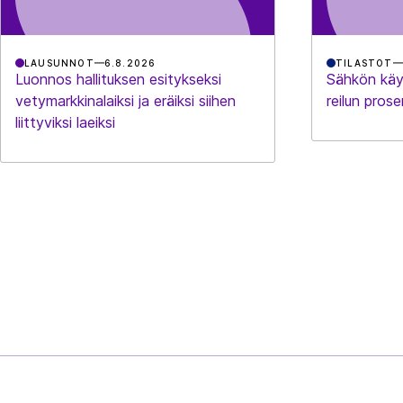
LAUSUNNOT
6.8.2026
TILASTOT
Luonnos hallituksen esitykseksi
Sähkön käy
vetymarkkinalaiksi ja eräiksi siihen
reilun prose
liittyviksi laeiksi