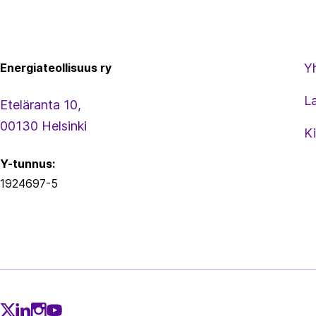
Energiateollisuus
Energiateollisuus ry
Y
L
Eteläranta 10,
00130 Helsinki
Ki
Y-tunnus:
1924697-5