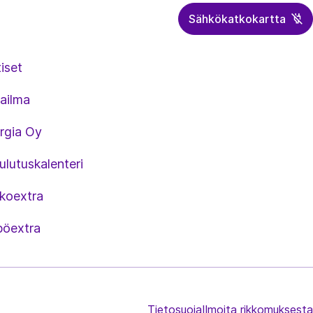
Sähkökatkokartta
iset
ailma
rgia Oy
lutuskalenteri
koextra
öextra
Tietosuoja
Ilmoita rikkomuksesta