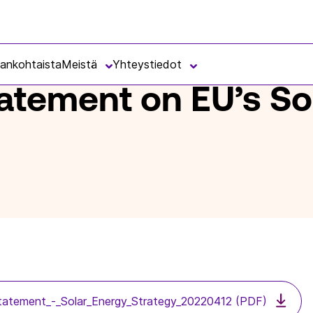
EU’S SOLAR ENERGY STRATEGY
jankohtaista
Meistä
Yhteystiedot
tatement on EU’s So
statement_-_Solar_Energy_Strategy_20220412 (PDF)