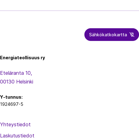
Sähkökatkokartta
Energiateollisuus
Energiateollisuus ry
Eteläranta 10,
00130 Helsinki
Y-tunnus:
1924697-5
Yhteystiedot
Laskutustiedot