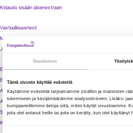
Kirjaudu sisään jäsenextraan
Vastuullisuusteot
Medialle
Jäsenluettelo
Suostumus
Yksityis
Energiauutiset
Energiamaailma
Tämä sivusto käyttää evästeitä
Adato Energia Oy
Käytämme evästeitä tarjoamamme sisällön ja mainosten räät
tukemiseen ja kävijämäärämme analysoimiseen. Lisäksi jaam
Adaton koulutuskalenteri
kumppaneillemme tietoja siitä, miten käytät sivustoamme. Ku
Sähköverkkoextra
joita olet antanut heille tai joita on kerätty, kun olet käyttänyt
Kaukolämpöextra