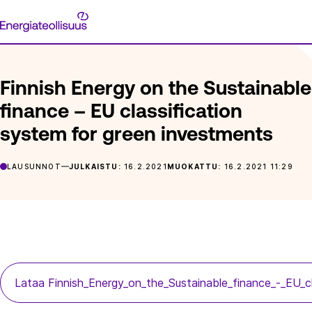
Siirry
Energiateollisuus
suoraan
ETUSIVU
ARTIKKELIT
FINNISH ENERGY ON THE SUSTAINA
sisältöön
Finnish Energy on the Sustainable
finance – EU classification
system for green investments
LAUSUNNOT
JULKAISTU:
16.2.2021
MUOKATTU:
16.2.2021 11:29
Lataa Finnish_Energy_on_the_Sustainable_finance_-_EU_c