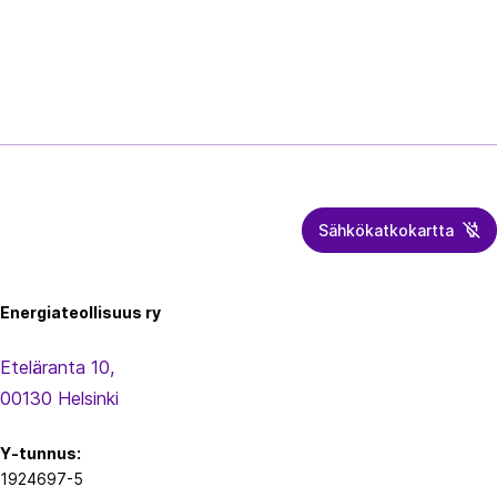
Sähkökatkokartta
Energiateollisuus
Energiateollisuus ry
Eteläranta 10,
00130 Helsinki
Y-tunnus:
1924697-5