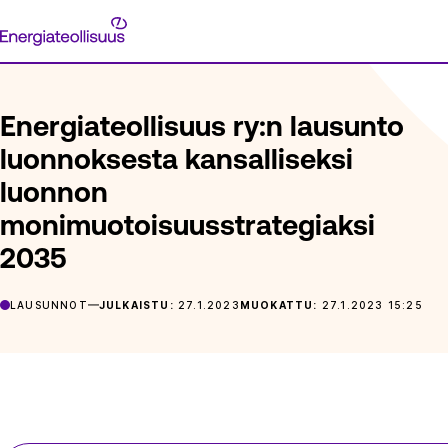
Siirry
Energiateollisuus
suoraan
ETUSIVU
ARTIKKELIT
ENERGIATEOLLISUUS RY:N LAUSU
sisältöön
Energiateollisuus ry:n lausunto
luonnoksesta kansalliseksi
luonnon
monimuotoisuusstrategiaksi
2035
LAUSUNNOT
JULKAISTU:
27.1.2023
MUOKATTU:
27.1.2023 15:25