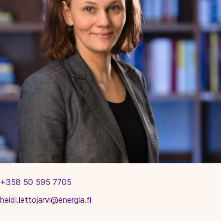
+358 50 595 7705
heidi.lettojarvi@energia.fi