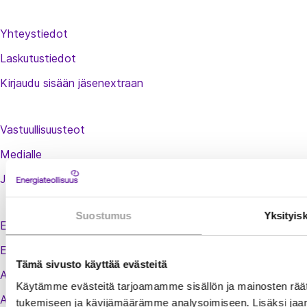
Yhteystiedot
Laskutustiedot
Kirjaudu sisään jäsenextraan
Vastuullisuusteot
Medialle
Jäsenluettelo
Suostumus
Yksityis
Energiauutiset
Energiamaailma
Tämä sivusto käyttää evästeitä
Adato Energia Oy
Käytämme evästeitä tarjoamamme sisällön ja mainosten räät
Adaton koulutuskalenteri
tukemiseen ja kävijämäärämme analysoimiseen. Lisäksi jaam