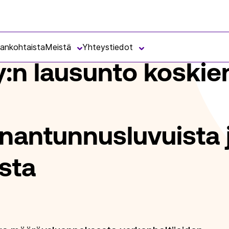
TO KOSKIEN MÄÄRÄYSTÄ SÄHKÖVERKKOTOIMINNANTUNNUSLUVUISTA JA 
jankohtaista
Meistä
Yhteystiedot
y:n lausunto koskie
nantunnusluvuista 
sta