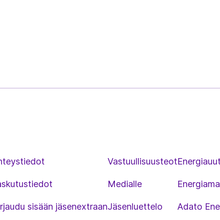
hteystiedot
Vastuullisuusteot
Energiauut
askutustiedot
Medialle
Energiama
rjaudu sisään jäsenextraan
Jäsenluettelo
Adato Ene