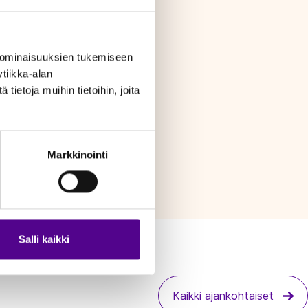
 ominaisuuksien tukemiseen
tiikka-alan
ietoja muihin tietoihin, joita
Markkinointi
Salli kaikki
Kaikki ajankohtaiset