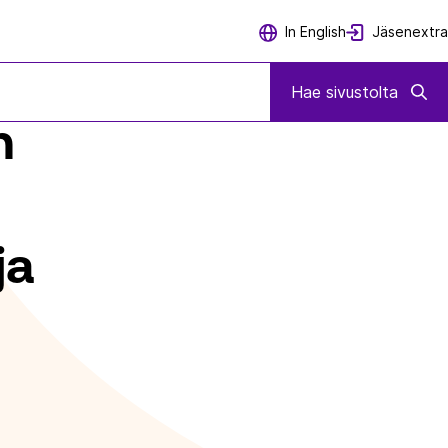
Jäsenextra
In English
NIIDEN JULKAISEMISESTA
Hae sivustolta
n
ja