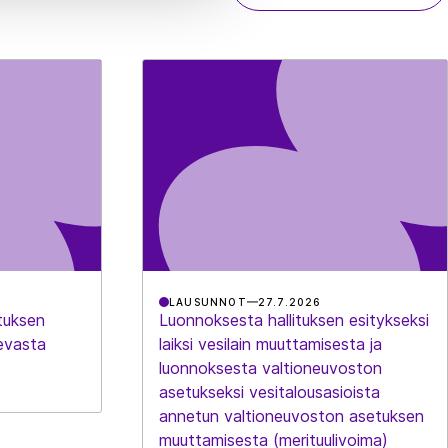
LAUSUNNOT
27.7.2026
tuksen
Luonnoksesta hallituksen esitykseksi
evasta
laiksi vesilain muuttamisesta ja
luonnoksesta valtioneuvoston
asetukseksi vesitalousasioista
annetun valtioneuvoston asetuksen
muuttamisesta (merituulivoima)