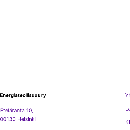
Energiateollisuus
Energiateollisuus ry
Y
L
Eteläranta 10,
00130 Helsinki
Ki