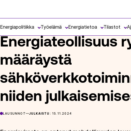
Siirry
Energiateollisuus
suoraan
ETUSIVU
ARTIKKELIT
ENERGIATEOLLISUUS RY:N LAUSUN
sisältöön
Energiapolitiikka
Työelämä
Energiatietoa
Tilastot
A
Energiateollisuus r
määräystä
sähköverkkotoimin
niiden julkaisemise
LAUSUNNOT
JULKAISTU:
15.11.2024