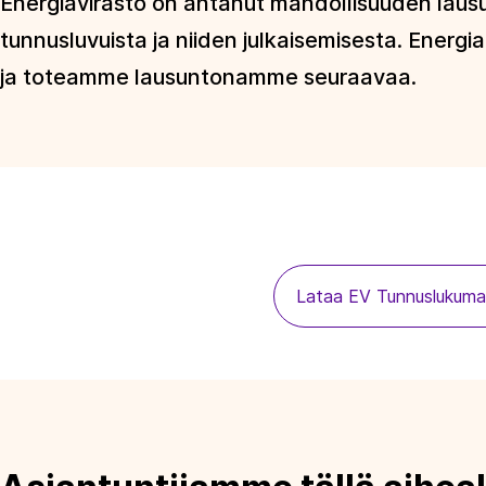
Energiavirasto on antanut mahdollisuuden laus
tunnusluvuista ja niiden julkaisemisesta. Energi
ja toteamme lausuntonamme seuraavaa.
Lataa EV Tunnuslukuma