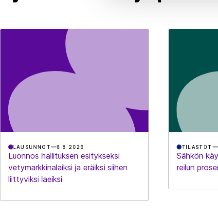
LAUSUNNOT
6.8.2026
TILASTOT
Luonnos hallituksen esitykseksi
Sähkön käy
vetymarkkinalaiksi ja eräiksi siihen
reilun prose
liittyviksi laeiksi