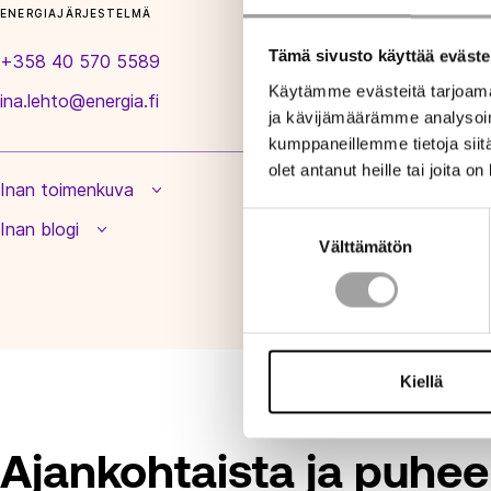
ENERGIAJÄRJESTELMÄ
Tämä sivusto käyttää eväste
+358 40 570 5589
Käytämme evästeitä tarjoama
ina.lehto@energia.fi
ja kävijämäärämme analysoim
kumppaneillemme tietoja siitä
olet antanut heille tai joita o
Inan toimenkuva
Suostumuksen
Inan blogi
Välttämätön
valinta
Kiellä
Ajankohtaista ja puhee