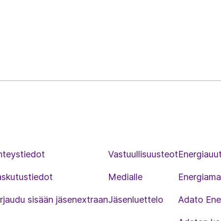
hteystiedot
Vastuullisuusteot
Energiauut
askutustiedot
Medialle
Energiama
rjaudu sisään jäsenextraan
Jäsenluettelo
Adato Ene