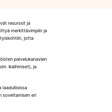
vät resurssit ja
ittyä merkittävimpiin ja
tyiskohtiin, jotta
hköisten palvelukanavien
im. ikäihmiset), ja
 laadullisissa
n soveltamisen eri