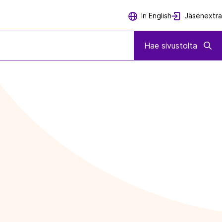
Jäsenextra
In English
Hae sivustolta