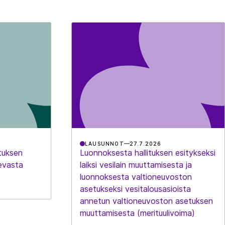
LAUSUNNOT
27.7.2026
tuksen
Luonnoksesta hallituksen esitykseksi
evasta
laiksi vesilain muuttamisesta ja
luonnoksesta valtioneuvoston
asetukseksi vesitalousasioista
annetun valtioneuvoston asetuksen
muuttamisesta (merituulivoima)