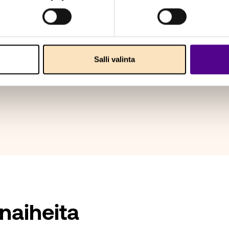
Salli valinta
naiheita