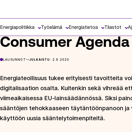
Siirry
Energiateollisuus
suoraan
ETUSIVU
ARTIKKELIT
CONSUMER AGENDA 2025-2030
sisältöön
Energiapolitiikka
Työelämä
Energiatietoa
Tilastot
A
Consumer Agenda
LAUSUNNOT
JULKAISTU:
2.9.2025
Energiateollisuus tukee erityisesti tavoitteita v
digitalisaation osalta. Kuitenkin sekä vihreää ett
viimeaikaisessa EU-lainsäädännössä. Siksi painop
sääntöjen tehokkaaseen täytäntöönpanoon ja va
käyttöön uusia sääntelytoimenpiteitä.