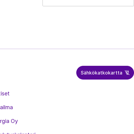
Sähkökatkokartta
iset
ailma
rgia Oy