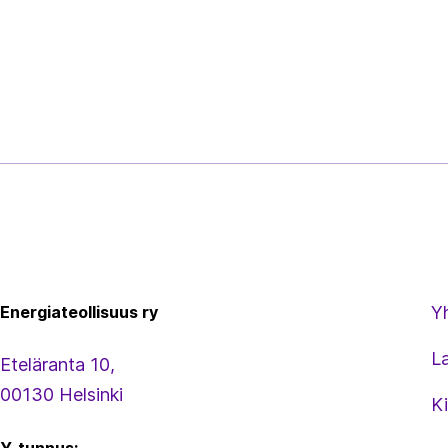
Energiateollisuus
Energiateollisuus ry
Y
L
Eteläranta 10,
00130 Helsinki
Ki