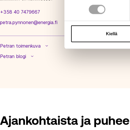
+358 40 7479667
petra.pynnonen@energia.fi
Kiellä
Petran toimenkuva
Petran blogi
Ajankohtaista ja puhee