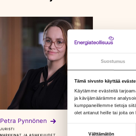
Suostumus
Tämä sivusto käyttää eväste
Käytämme evästeitä tarjoama
ja kävijämäärämme analysoim
kumppaneillemme tietoja siitä
olet antanut heille tai joita o
Petra Pynnönen
Suostumuksen
JURISTI
Välttämätön
valinta
MARKKINAT JA ASIAKKUUDET