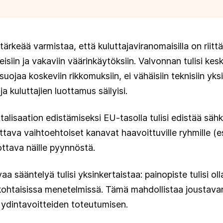
tärkeää varmistaa, että kuluttajaviranomaisilla on riittä
siin ja vakaviin väärinkäytöksiin. Valvonnan tulisi kesk
nsuojaa koskeviin rikkomuksiin, ei vähäisiin teknisiin yksi
ja kuluttajien luottamus säilyisi.
italisaation edistämiseksi EU-tasolla tulisi edistää sä
tava vaihtoehtoiset kanavat haavoittuville ryhmille (es
ottava näille pyynnöstä.
 sääntelyä tulisi yksinkertaistaa: painopiste tulisi olla
iskohtaisissa menetelmissä. Tämä mahdollistaa joustava
a ydintavoitteiden toteutumisen.