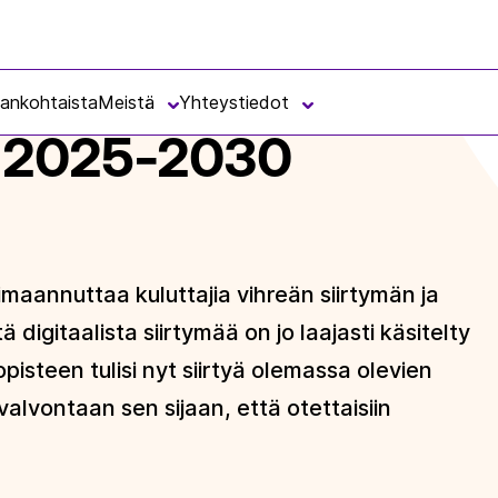
jankohtaista
Meistä
Yhteystiedot
 2025-2030
oimaannuttaa kuluttajia vihreän siirtymän ja
ä digitaalista siirtymää on jo laajasti käsitelty
isteen tulisi nyt siirtyä olemassa olevien
lvontaan sen sijaan, että otettaisiin