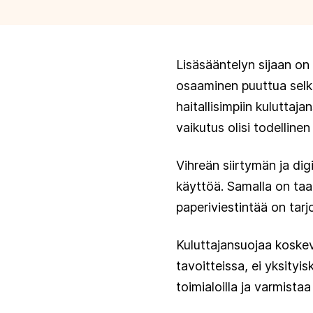
Lisäsääntelyn sijaan on 
osaaminen puuttua selkei
haitallisimpiin kuluttaja
vaikutus olisi todellinen 
Vihreän siirtymän ja dig
käyttöä. Samalla on taat
paperiviestintää on tarj
Kuluttajansuojaa koskevaa
tavoitteissa, ei yksity
toimialoilla ja varmista