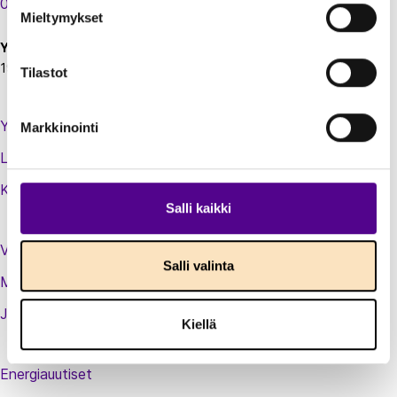
00130 Helsinki
Mieltymykset
Y-tunnus:
1924697-5
Tilastot
Yhteystiedot
Markkinointi
Laskutustiedot
Kirjaudu sisään jäsenextraan
Salli kaikki
Vastuullisuusteot
Salli valinta
Medialle
Jäsenluettelo
Kiellä
Energiauutiset