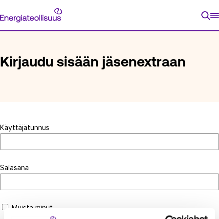
Siirry
Energiateollisuus
suoraan
ETUSIVU
KIRJAUDU SISÄÄN JÄSENEXTRAAN
sisältöön
Kirjaudu sisään jäsenextraan
Käyttäjätunnus
Salasana
Muista minut