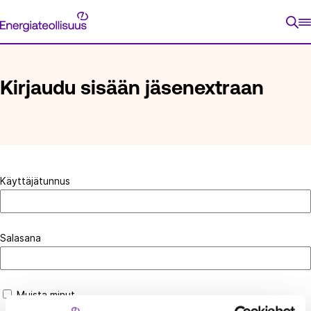
Siirry
Energiateollisuus
suoraan
ETUSIVU
KIRJAUDU SISÄÄN JÄSENEXTRAAN
sisältöön
Kirjaudu sisään jäsenextraan
Käyttäjätunnus
Salasana
Muista minut