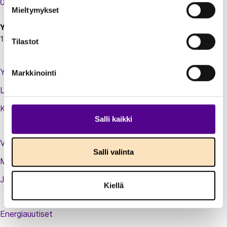
00130 Helsinki
Mieltymykset
Y-tunnus:
1924697-5
Tilastot
Yhteystiedot
Markkinointi
Laskutustiedot
Kirjaudu sisään jäsenextraan
Salli kaikki
Vastuullisuusteot
Salli valinta
Medialle
Jäsenluettelo
Kiellä
Energiauutiset