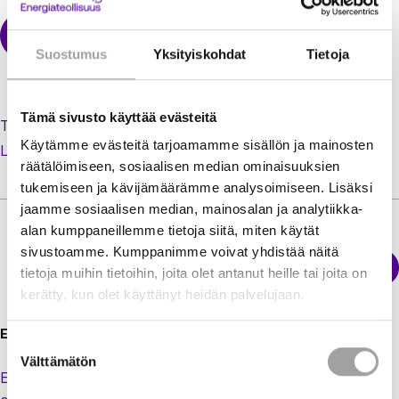
Suostumus
Yksityiskohdat
Tietoja
Tämä sivusto käyttää evästeitä
Tilaa uusi salasana unohtuneen tilalle
Käytämme evästeitä tarjoamamme sisällön ja mainosten
Luo käyttäjätili jäsenextraan
räätälöimiseen, sosiaalisen median ominaisuuksien
tukemiseen ja kävijämäärämme analysoimiseen. Lisäksi
jaamme sosiaalisen median, mainosalan ja analytiikka-
alan kumppaneillemme tietoja siitä, miten käytät
sivustoamme. Kumppanimme voivat yhdistää näitä
Sähkökatkokartta
tietoja muihin tietoihin, joita olet antanut heille tai joita on
Energiateollisuus
kerätty, kun olet käyttänyt heidän palvelujaan.
Energiateollisuus ry
Suostumuksen
Välttämätön
valinta
Eteläranta 10,