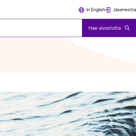
Jäsenextra
In English
Hae sivustolta