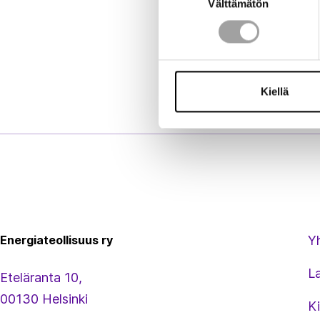
Välttämätön
valinta
Kiellä
Energiateollisuus
Energiateollisuus ry
Y
L
Eteläranta 10,
00130 Helsinki
Ki