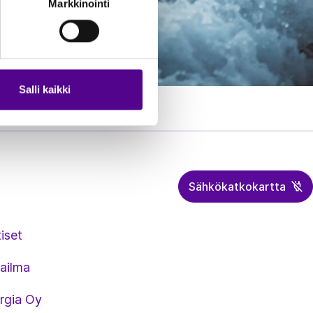
Markkinointi
Salli kaikki
Sähkökatkokartta
iset
ailma
rgia Oy