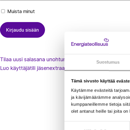
Muista minut
Tilaa uusi salasana unohtuneen tilalle
Suostumus
Luo käyttäjätili jäsenextraan
Tämä sivusto käyttää eväste
Käytämme evästeitä tarjoama
ja kävijämäärämme analysoim
kumppaneillemme tietoja siitä
olet antanut heille tai joita o
Suostumuksen