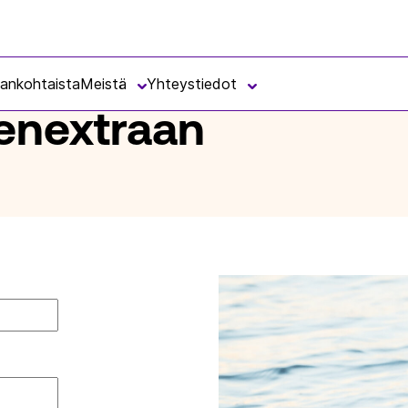
jankohtaista
Meistä
Yhteystiedot
senextraan