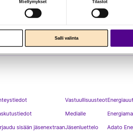
Mieltymykset
Tilastot
Salli valinta
hteystiedot
Vastuullisuusteot
Energiauut
askutustiedot
Medialle
Energiama
rjaudu sisään jäsenextraan
Jäsenluettelo
Adato Ene