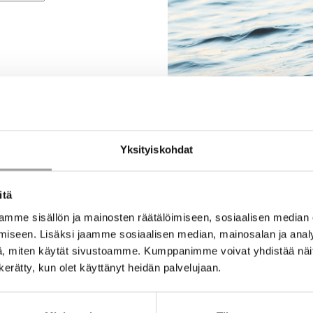
Yksityiskohdat
itä
mme sisällön ja mainosten räätälöimiseen, sosiaalisen median
iseen. Lisäksi jaamme sosiaalisen median, mainosalan ja analy
, miten käytät sivustoamme. Kumppanimme voivat yhdistää näitä t
n kerätty, kun olet käyttänyt heidän palvelujaan.