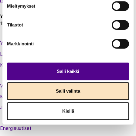
00130 Helsinki
Mieltymykset
Y-tunnus:
1924697-5
Tilastot
Yhteystiedot
Markkinointi
Laskutustiedot
Kirjaudu sisään jäsenextraan
Salli kaikki
Vastuullisuusteot
Salli valinta
Medialle
Jäsenluettelo
Kiellä
Energiauutiset