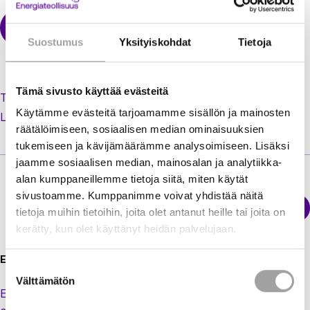
Suostumus
Yksityiskohdat
Tietoja
Tämä sivusto käyttää evästeitä
Tilaa uusi salasana unohtuneen tilalle
Käytämme evästeitä tarjoamamme sisällön ja mainosten
Luo käyttäjätili jäsenextraan
räätälöimiseen, sosiaalisen median ominaisuuksien
tukemiseen ja kävijämäärämme analysoimiseen. Lisäksi
jaamme sosiaalisen median, mainosalan ja analytiikka-
alan kumppaneillemme tietoja siitä, miten käytät
sivustoamme. Kumppanimme voivat yhdistää näitä
Sähkökatkokartta
tietoja muihin tietoihin, joita olet antanut heille tai joita on
Energiateollisuus
kerätty, kun olet käyttänyt heidän palvelujaan.
Energiateollisuus ry
Suostumuksen
Välttämätön
valinta
Eteläranta 10,