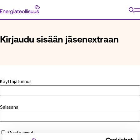
Siirry
Energiateollisuus
suoraan
ETUSIVU
KIRJAUDU SISÄÄN JÄSENEXTRAAN
sisältöön
Kirjaudu sisään jäsenextraan
Käyttäjätunnus
Salasana
Muista minut