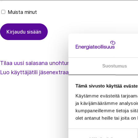
Muista minut
Tilaa uusi salasana unohtuneen tilalle
Suostumus
Luo käyttäjätili jäsenextraan
Tämä sivusto käyttää eväste
Käytämme evästeitä tarjoama
ja kävijämäärämme analysoim
kumppaneillemme tietoja siitä
olet antanut heille tai joita o
Suostumuksen