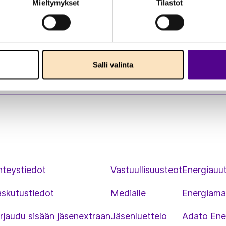
Mieltymykset
Tilastot
Salli valinta
hteystiedot
Vastuullisuusteot
Energiauut
askutustiedot
Medialle
Energiama
rjaudu sisään jäsenextraan
Jäsenluettelo
Adato Ene