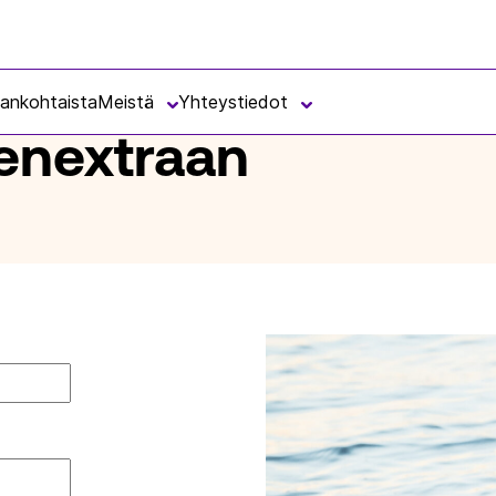
jankohtaista
Meistä
Yhteystiedot
senextraan