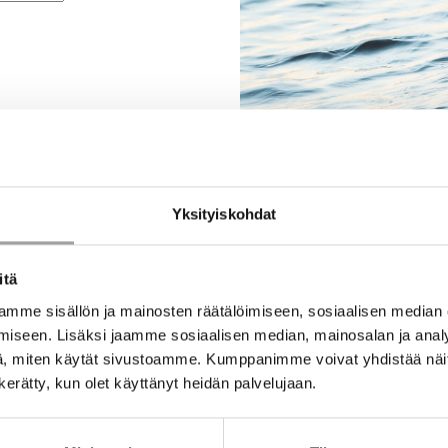
Yksityiskohdat
itä
mme sisällön ja mainosten räätälöimiseen, sosiaalisen median
iseen. Lisäksi jaamme sosiaalisen median, mainosalan ja analy
, miten käytät sivustoamme. Kumppanimme voivat yhdistää näitä t
n kerätty, kun olet käyttänyt heidän palvelujaan.