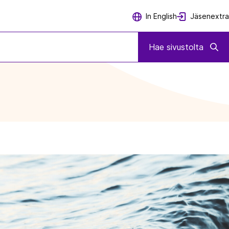
Jäsenextra
In English
Hae sivustolta