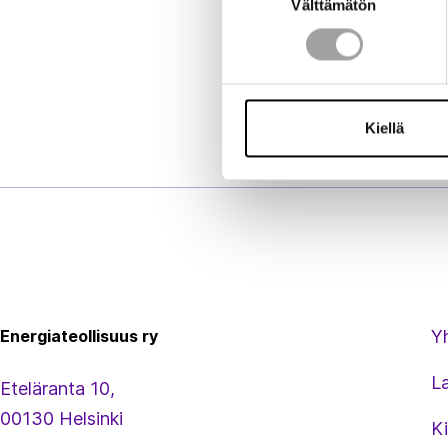
Välttämätön
valinta
Kiellä
Energiateollisuus
Energiateollisuus ry
Y
L
Eteläranta 10,
00130 Helsinki
Ki