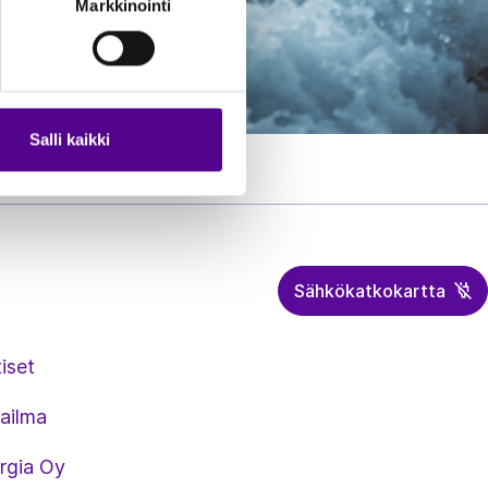
Markkinointi
Salli kaikki
Sähkökatkokartta
iset
ailma
rgia Oy