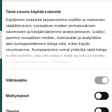
Tämä sivusto käyttää evästeitä
Käytämme evästeitä tarjoamamme sisällön ja mainosten
räätälöimiseen, sosiaalisen median ominaisuuksien
tukemiseen ja kävijämäärämme analysoimiseen. Lisäksi
jaamme sosiaalisen median, mainosalan ja analytiikka-
TILASTOT
30.7.2026
Sähkön käyttö kasvoi kesäkuussa reilun prosentin
alan kumppaneillemme tietoja siitä, miten käytät
sivustoamme. Kumppanimme voivat yhdistää näitä tietoja
muihin tietoihin, joita olet antanut heille tai joita on kerätty,
kun olet käyttänyt heidän palvelujaan.
Suostumuksen
Välttämätön
valinta
Mieltymykset
Tilastot