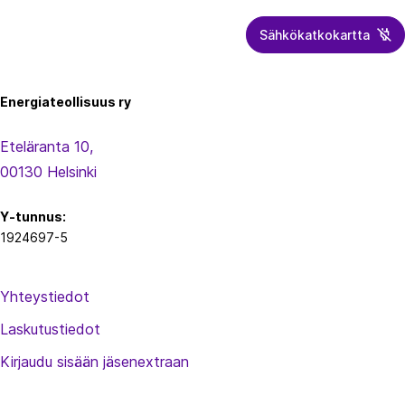
Sähkökatkokartta
Energiateollisuus
Energiateollisuus ry
Eteläranta 10,
00130 Helsinki
Y-tunnus:
1924697-5
Yhteystiedot
Laskutustiedot
Kirjaudu sisään jäsenextraan