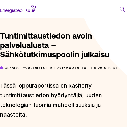
Siirry
Energiateollisuus
suoraan
ETUSIVU
ARTIKKELIT
TUNTIMITTAUSTIEDON AVOIN PAL
sisältöön
Tuntimittaustiedon avoin
palvelualusta –
Sähkötutkimuspoolin julkaisu
JULKAISUT
JULKAISTU:
19.9.2016
MUOKATTU:
19.9.2016 10:37
Tässä loppuraportissa on käsitelty
tuntimittaustiedon hyödyntäjiä, uuden
teknologian tuomia mahdollisuuksia ja
haasteita.