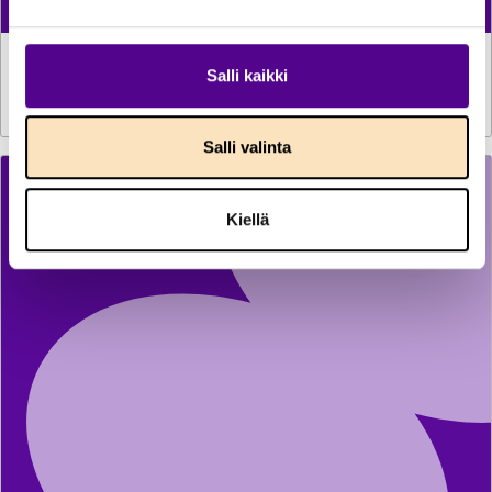
TILASTOT
30.7.2026
Salli kaikki
Sähkön käyttö kasvoi kesäkuussa reilun prosentin
Salli valinta
Kiellä