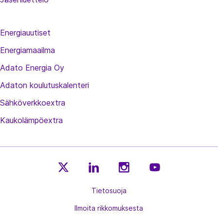
Energiauutiset
Energiamaailma
Adato Energia Oy
Adaton koulutuskalenteri
Sähköverkkoextra
Kaukolämpöextra
E
E
E
E
n
Tietosuoja
n
n
n
e
e
e
e
Ilmoita rikkomuksesta