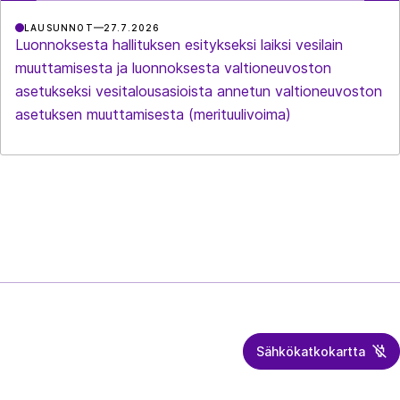
LAUSUNNOT
27.7.2026
Luonnoksesta hallituksen esitykseksi laiksi vesilain
muuttamisesta ja luonnoksesta valtioneuvoston
asetukseksi vesitalousasioista annetun valtioneuvoston
asetuksen muuttamisesta (merituulivoima)
Sähkökatkokartta
Energiateollisuus