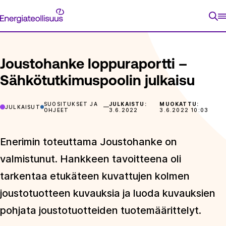
Siirry
Energiateollisuus
suoraan
ETUSIVU
ARTIKKELIT
JOUSTOHANKE LOPPURAPORTTI – 
sisältöön
Joustohanke loppuraportti –
Sähkötutkimuspoolin julkaisu
SUOSITUKSET JA
JULKAISTU:
MUOKATTU:
JULKAISUT
OHJEET
3.6.2022
3.6.2022 10:03
Enerimin toteuttama Joustohanke on
valmistunut. Hankkeen tavoitteena oli
tarkentaa etukäteen kuvattujen kolmen
joustotuotteen kuvauksia ja luoda kuvauksien
pohjata joustotuotteiden tuotemäärittelyt.