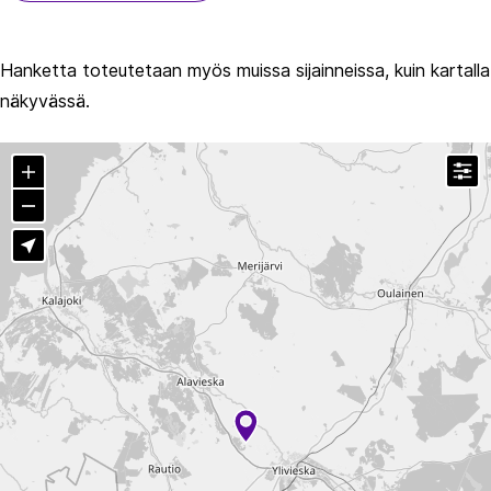
Hanketta toteutetaan myös muissa sijainneissa, kuin kartalla
näkyvässä.
T
Zoom in
Zoom out
Näytä sijaintini