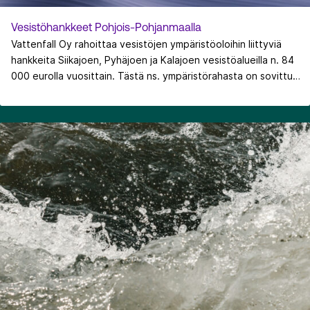
Vesistöhankkeet Pohjois-Pohjanmaalla
Vattenfall Oy rahoittaa vesistöjen ympäristöoloihin liittyviä
hankkeita Siikajoen, Pyhäjoen ja Kalajoen vesistöalueilla n. 84
000 eurolla vuosittain. Tästä ns. ympäristörahasta on sovittu
puitesopimuksella 15 kunnan ja Pohjois-Pohjanmaan ELY-
keskuksen kanssa. Rahoituskohteet sovitaan vuosittain
puitesopimuksessa mukana olevien tahojen kanssa. 2000-
luvun alusta lähtien v. 2021 mennessä Vattenfall on
rahoittanut yhteensä noin sataa hanketta. Tällä hetkellä
puitesopimus on voimassa vuoteen 2030 saakka.