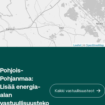
Leaflet
| ©
OpenStreetMap
Pohjois-
Pohjanmaa:
Lisää energia-
Kaikki vastuullisuusteot
alan
vastuullisuusteko