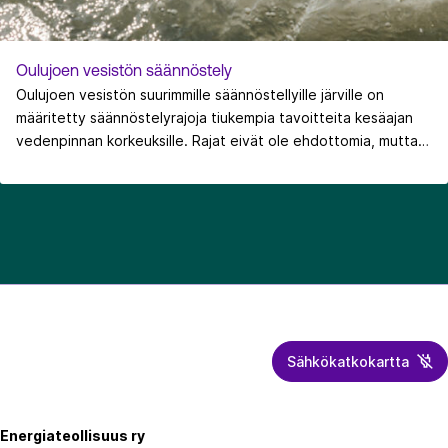
Oulujoen vesistön säännöstely
Oulujoen vesistön suurimmille säännöstellyille järville on
määritetty säännöstelyrajoja tiukempia tavoitteita kesäajan
vedenpinnan korkeuksille. Rajat eivät ole ehdottomia, mutta
ne ohjaavat säännöstelyn suunnittelua siten, että kesän
vedenkorkeudet pyritään saamaan ympäristön ja
virkistyskäytön kannalta suotuisille tasoille. Suosituksia on
noudatettu vuodesta 1993 ja niiden toteutumista seurataan
säännöllisesti.
Sähkökatkokartta
Energiateollisuus
Energiateollisuus ry