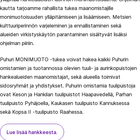
kautta tarjoamme rahallista tukea maanomistajille
monimuotoisuuden ylläpitämiseen ja lisäämiseen. Metsien
kulttuuriperinnön varjeleminen ja ennallistaminen sekä
alueiden virkistyskäytön parantaminen sisältyvät lisäksi
ohjelman piiriin.
Puhuri MONIMUOTO -tukea voivat hakea kaikki Puhurin
omistamien ja tuotannossa olevien tuuli- ja aurinkopuistojen
hankealueiden maanomistajat, sekä alueella toimivat
sidosryhmät ja yhdistykset. Puhurin omistamia tuulipuistoja
ovat Keson ja Hankilan tuulipuistot Haapavedellä, Parhan
tuulipuisto Pyhäjoella, Kaukasen tuulipuisto Kannuksessa
sekä Kopsa II -tuulipuisto Raahessa.
Lue lisää hankkeesta.