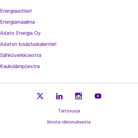
Energiauutiset
Energiamaailma
Adato Energia Oy
Adaton koulutuskalenteri
Sähköverkkoextra
Kaukolämpöextra
E
E
E
E
n
Tietosuoja
n
n
n
e
e
e
e
Ilmoita rikkomuksesta
r
r
r
r
g
g
g