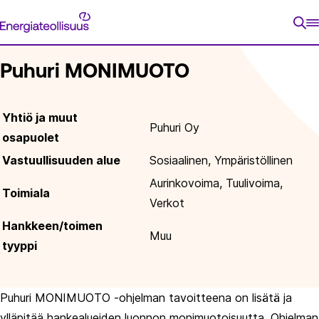
Siirry
Energiateollisuus
suoraan
ETUSIVU
ENERGIATIETOA
VASTUULLISUUS
VASTU
sisältöön
Puhuri MONIMUOTO
Yhtiö ja muut
Puhuri Oy
osapuolet
Vastuullisuuden alue
Sosiaalinen, Ympäristöllinen
Aurinkovoima, Tuulivoima,
Toimiala
Verkot
Hankkeen/toimen
Muu
tyyppi
Puhuri MONIMUOTO -ohjelman tavoitteena on lisätä ja
ylläpitää hankealueiden luonnon monimuotoisuutta. Ohjelman