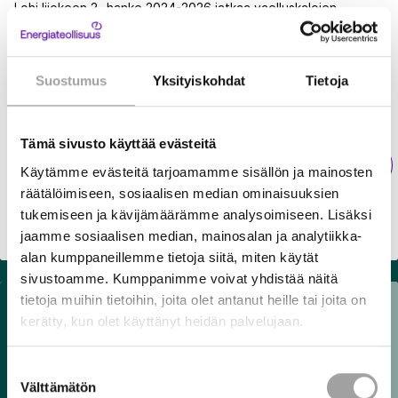
Lohi Iijokeen 2 -hanke 2024-2026 jatkaa vaelluskalojen
palauttamisen yhteistyötä. Lohi Iijokeen 2 -hankkeen
toimenpiteitä ovat mm. smolttien seurantatutkimus Livojoella
ja Iijoen Haapakoskella, smolttien vedenalainen
Hanketta toteuttavat PVO-Vesivoima Oy, Lapin ELY-keskus,
Suostumus
Yksityiskohdat
Tietoja
kameraseuranta Haapakoskella, Haapakosken smolttien
maa- ja metsätalousministeriö, Ii, Oulu, Pudasjärvi, Taivalkoski,
alasvaellusreitin kehittäminen, nousukalojen ja smolttien
Kuusamo, Pohjois-Pohjanmaan liitto, Iijoen kalatalousalue,
ylisiirrot ja pienpoikasten istutukset.
Metsähallitus, Pohjois-Pohjanmaan ELY-keskus sekä
Tämä sivusto käyttää evästeitä
Luonnonvarakeskus. Hanketta hallinnoi Pohjois-Pohjanmaan
Tutustu aikaisempaan Lohi Iijokeen -hankkeeseen.
liitto. Lisäksi Luonnonvarakeskus osallistuu smolttien
Käytämme evästeitä tarjoamamme sisällön ja mainosten
seurantatutkimuksiin maa- ja metsätalousministeriön erillisellä
räätälöimiseen, sosiaalisen median ominaisuuksien
hankerahoituksella. Aiemmassa, laajassa Iijoen
tukemiseen ja kävijämäärämme analysoimiseen. Lisäksi
vaelluskalahankkeessa 2020-2022 rakennettiin Suomen
jaamme sosiaalisen median, mainosalan ja analytiikka-
ensimmäinen smolttien (lohikalojen vaelluspoikasten)
alan kumppaneillemme tietoja siitä, miten käytät
alasvaellusväylä ja kiinniottolaite Haapakoskelle.
sivustoamme. Kumppanimme voivat yhdistää näitä
tietoja muihin tietoihin, joita olet antanut heille tai joita on
kerätty, kun olet käyttänyt heidän palvelujaan.
Suostumuksen
Välttämätön
valinta