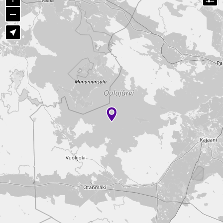
Zoom out
Näytä sijaintini