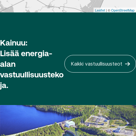
Leaflet
| ©
OpenStreetMap
Kainuu:
Lisää energia-
alan
Kaikki vastuullisuusteot
vastuullisuusteko
ja.