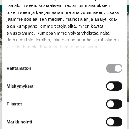
mahdollistava ohitusuoma. Tavoitteena on toteuttaa
räätälöimiseen, sosiaalisen median ominaisuuksien
ohitusuoma suurelta osin luonnonmukaisen vesirakentamisen
tukemiseen ja kävijämäärämme analysoimiseen. Lisäksi
periaatteiden mukaisesti ja siten, että ohitusuomassa on
jaamme sosiaalisen median, mainosalan ja analytiikka-
ympärivuotinen virtaama. Ohitusuoman rakentamisen
alan kumppaneillemme tietoja siitä, miten käytät
tavoitteena on vahvistaa järvitaimenen luontaista elinkiertoa.
sivustoamme. Kumppanimme voivat yhdistää näitä
Luonnonmukainen ohitusuoma tarjoaa elinympäristöjä myös
tietoja muihin tietoihin, joita olet antanut heille tai joita on
monille muille lajeille. Hankkeen suunnittelu on alkanut vuonna
kerätty, kun olet käyttänyt heidän palvelujaan.
2023 esiselvityksen laatimisella ja tarkempi suunnittelu on
aloitettu vuonna 2024.
Suostumuksen
Välttämätön
valinta
Mieltymykset
Tilastot
Oulujoen vesistön säännöstely
Oulujoen vesistön suurimmille säännöstellyille järville on
Markkinointi
määritetty säännöstelyrajoja tiukempia tavoitteita kesäajan