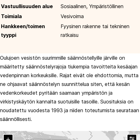
Vastuullisuuden alue
Sosiaalinen, Ympäristöllinen
Toimiala
Vesivoima
Hankkeen/toimen
Fyysinen rakenne tai tekninen
tyyppi
ratkaisu
Oulujoen vesistön suurimmille säännöstellyille järville on
määritetty säännöstelyrajoja tiukempia tavoitteita kesäajan
vedenpinnan korkeuksille. Rajat eivät ole ehdottomia, mutta
ne ohjaavat säännöstelyn suunnittelua siten, että kesän
vedenkorkeudet pyritään saamaan ympäristön ja
virkistyskäytön kannalta suotuisille tasoille. Suosituksia on
noudatettu vuodesta 1993 ja niiden toteutumista seurataan
säännöllisesti.
T
Zoom in