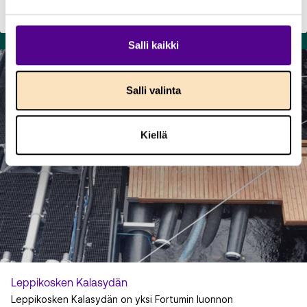
vedenpinnan korkeuksille. Rajat eivät ole ehdottomia, mutta
ne ohjaavat säännöstelyn suunnittelua siten, että kesän
vedenkorkeudet pyritään saamaan ympäristön ja
Salli kaikki
virkistyskäytön kannalta suotuisille tasoille. Suosituksia on
noudatettu vuodesta 1993 ja niiden toteutumista seurataan
säännöllisesti.
Salli valinta
Kiellä
Leppikosken Kalasydän
Leppikosken Kalasydän on yksi Fortumin luonnon