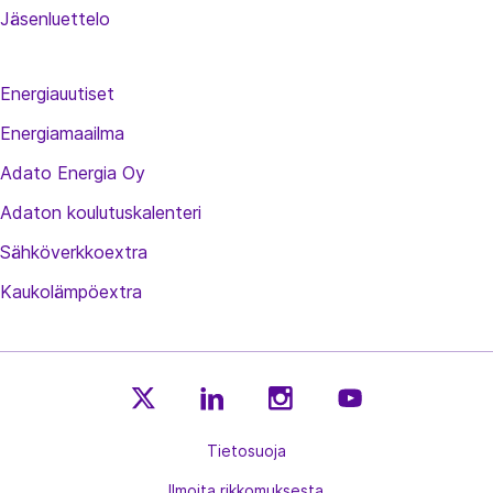
Jäsenluettelo
Energiauutiset
Energiamaailma
Adato Energia Oy
Adaton koulutuskalenteri
Sähköverkkoextra
Kaukolämpöextra
E
E
E
E
n
Tietosuoja
n
n
n
e
e
e
e
Ilmoita rikkomuksesta