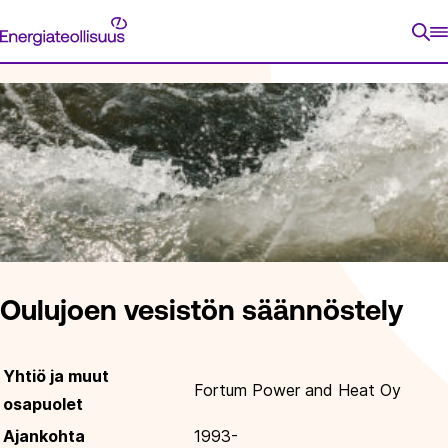
Siirry
Energiateollisuus
suoraan
ETUSIVU
ENERGIATIETOA
VASTUULLISUUS
VASTU
sisältöön
Oulujoen vesistön säännöstely
Yhtiö ja muut
Fortum Power and Heat Oy
osapuolet
Ajankohta
1993-