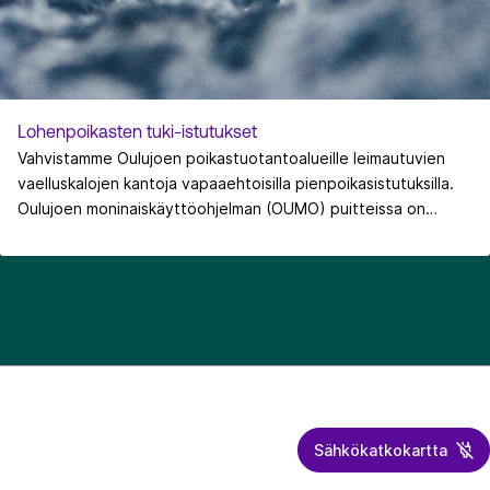
Lohenpoikasten tuki-istutukset
Vahvistamme Oulujoen poikastuotantoalueille leimautuvien
vaelluskalojen kantoja vapaaehtoisilla pienpoikasistutuksilla.
Oulujoen moninaiskäyttöohjelman (OUMO) puitteissa on
tavoitteena istuttaa vuosittain yhteensä 50 000 merilohen ja
meritaimenen yksivuotiasta poikasta kunnostetuille alueille
Oulujoen sivujokiin, Utosjokeen, Kutujokeen ja Muhosjokeen.
Sähkökatkokartta
Energiateollisuus