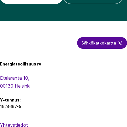
Sähkökatkokartta
Energiateollisuus
Energiateollisuus ry
Eteläranta 10,
00130 Helsinki
Y-tunnus:
1924697-5
Yhteystiedot