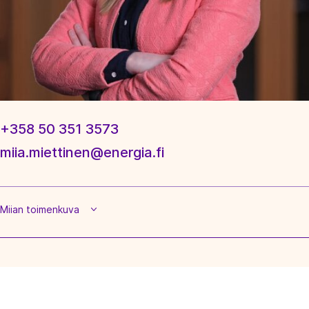
+358 50 351 3573
miia.miettinen@energia.fi
Miian toimenkuva