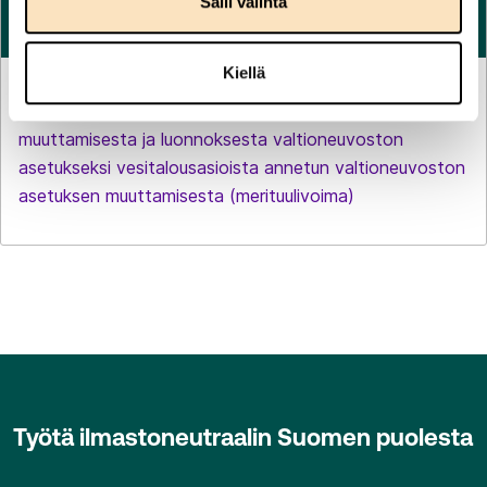
Salli valinta
Kiellä
LAUSUNNOT
27.7.2026
Luonnoksesta hallituksen esitykseksi laiksi vesilain
muuttamisesta ja luonnoksesta valtioneuvoston
asetukseksi vesitalousasioista annetun valtioneuvoston
asetuksen muuttamisesta (merituulivoima)
Työtä ilmastoneutraalin Suomen puolesta