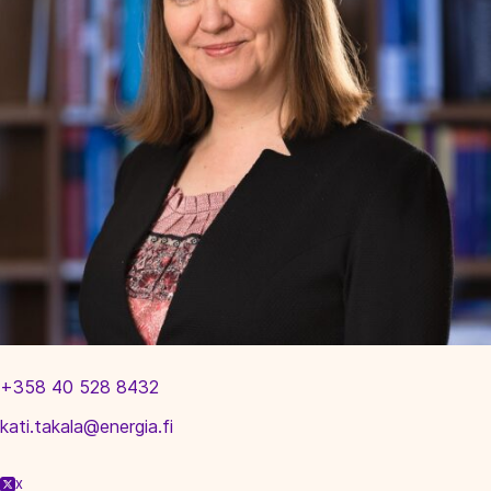
+358 40 528 8432
kati.takala@energia.fi
X