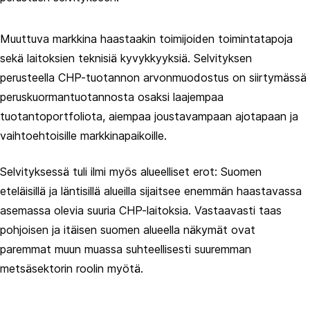
Muuttuva markkina haastaakin toimijoiden toimintatapoja
sekä laitoksien teknisiä kyvykkyyksiä. Selvityksen
perusteella CHP-tuotannon arvonmuodostus on siirtymässä
peruskuormantuotannosta osaksi laajempaa
tuotantoportfoliota, aiempaa joustavampaan ajotapaan ja
vaihtoehtoisille markkinapaikoille.
Selvityksessä tuli ilmi myös alueelliset erot: Suomen
eteläisillä ja läntisillä alueilla sijaitsee enemmän haastavassa
asemassa olevia suuria CHP-laitoksia. Vastaavasti taas
pohjoisen ja itäisen suomen alueella näkymät ovat
paremmat muun muassa suhteellisesti suuremman
metsäsektorin roolin myötä.