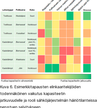
Kuva 6. Esimerkkitapausten elinkaaritekijöiden
todennäköinen vaikutus kapasiteetin
jatkuvuudelle ja rooli sähköjärjestelmän häiriötilanteissa
perustuen selvitykseen.