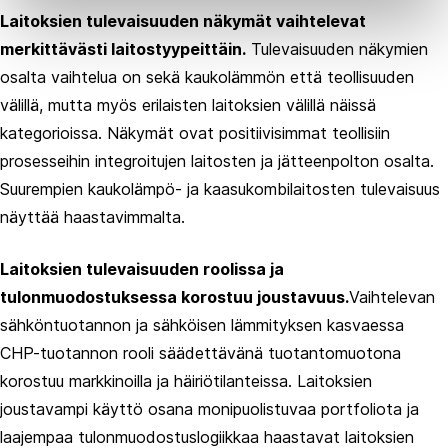
Laitoksien tulevaisuuden näkymät vaihtelevat
merkittävästi laitostyypeittäin.
Tulevaisuuden näkymien
osalta vaihtelua on sekä kaukolämmön että teollisuuden
välillä, mutta myös erilaisten laitoksien välillä näissä
kategorioissa. Näkymät ovat positiivisimmat teollisiin
prosesseihin integroitujen laitosten ja jätteenpolton osalta.
Suurempien kaukolämpö- ja kaasukombilaitosten tulevaisuus
näyttää haastavimmalta.
Laitoksien tulevaisuuden roolissa ja
tulonmuodostuksessa korostuu joustavuus.
Vaihtelevan
sähköntuotannon ja sähköisen lämmityksen kasvaessa
CHP-tuotannon rooli säädettävänä tuotantomuotona
korostuu markkinoilla ja häiriötilanteissa. Laitoksien
joustavampi käyttö osana monipuolistuvaa portfoliota ja
laajempaa tulonmuodostuslogiikkaa haastavat laitoksien