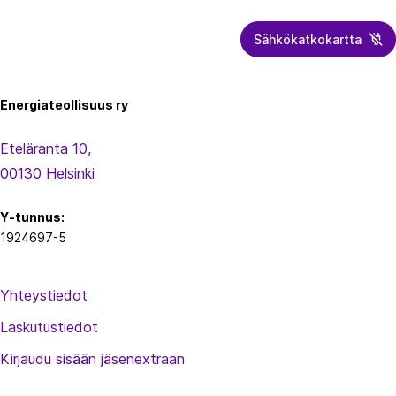
Sähkökatkokartta
Energiateollisuus
Energiateollisuus ry
Eteläranta 10,
00130 Helsinki
Y-tunnus:
1924697-5
Yhteystiedot
Laskutustiedot
Kirjaudu sisään jäsenextraan