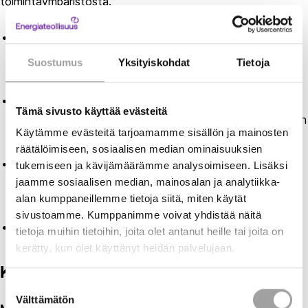
toimintaympäristöstä.
Tuulivoiman ja aurinkovoiman merkitys
sähköjärjestelmässä on ollut kasvussa ja oletetaan
Suostumus
Yksityiskohdat
Tietoja
kasvavan myös tulevaisuudessa.
CHP-tuotannon määrä on laskenut viimeisen kymmenen
Tämä sivusto käyttää evästeitä
vuoden aikana sekä lämpölaitosten että vaihtoehtoisten
Käytämme evästeitä tarjoamamme sisällön ja mainosten
lämmönlähteiden käyttöönoton myötä.
räätälöimiseen, sosiaalisen median ominaisuuksien
Erityisesti kaukolämmön CHP-tuotannon on pitänyt
tukemiseen ja kävijämäärämme analysoimiseen. Lisäksi
sopeutua muuttuvaan sähkömarkkinaan ajotavan ja
jaamme sosiaalisen median, mainosalan ja analytiikka-
alan kumppaneillemme tietoja siitä, miten käytät
teknisten edellytysten osalta.
sivustoamme. Kumppanimme voivat yhdistää näitä
CHP-tuotannon roolissa korostuu joustokyky sekä
tietoja muihin tietoihin, joita olet antanut heille tai joita on
markkinoiden että häiriötilanteiden näkökulmasta.
kerätty, kun olet käyttänyt heidän palvelujaan.
Keskeiset johtopäätökset
Suostumuksen
Välttämätön
valinta