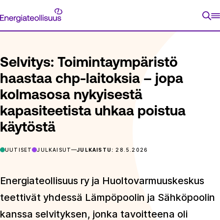
Siirry
Energiateollisuus
suoraan
ETUSIVU
ARTIKKELIT
SELVITYS: TOIMINTAYMPÄRISTÖ H
sisältöön
Selvitys: Toimintaympäristö
haastaa chp-laitoksia – jopa
kolmasosa nykyisestä
kapasiteetista uhkaa poistua
käytöstä
UUTISET
JULKAISUT
JULKAISTU:
28.5.2026
Energiateollisuus ry ja Huoltovarmuuskeskus
teettivät yhdessä Lämpöpoolin ja Sähköpoolin
kanssa selvityksen, jonka tavoitteena oli