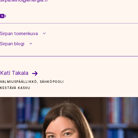
X
Sirpan toimenkuva
Sirpan blogi
Kati Takala
VALMIUSPÄÄLLIKKÖ, SÄHKÖPOOLI
KESTÄVÄ KASVU