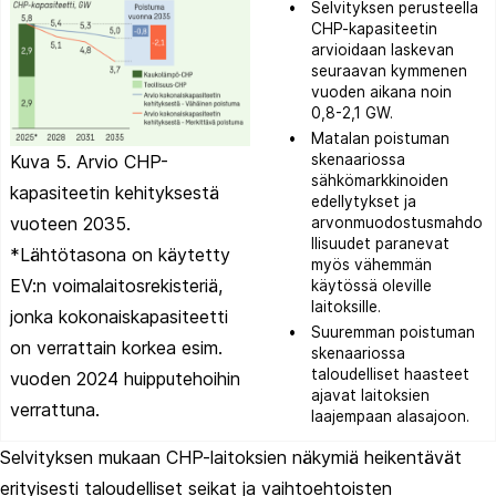
Selvityksen perusteella
CHP-kapasiteetin
arvioidaan laskevan
seuraavan kymmenen
vuoden aikana noin
0,8-2,1 GW.
Matalan poistuman
Kuva 5. Arvio CHP-
skenaariossa
sähkömarkkinoiden
kapasiteetin kehityksestä
edellytykset ja
vuoteen 2035.
arvonmuodostusmahdo
llisuudet paranevat
*Lähtötasona on käytetty
myös vähemmän
EV:n voimalaitosrekisteriä,
käytössä oleville
laitoksille.
jonka kokonaiskapasiteetti
Suuremman poistuman
on verrattain korkea esim.
skenaariossa
taloudelliset haasteet
vuoden 2024 huipputehoihin
ajavat laitoksien
verrattuna.
laajempaan alasajoon.
Selvityksen mukaan CHP-laitoksien näkymiä heikentävät
erityisesti taloudelliset seikat ja vaihtoehtoisten