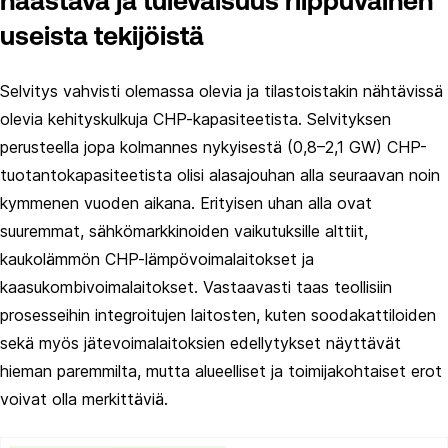
haastava ja tulevaisuus riippuvainen
useista tekijöistä
Selvitys vahvisti olemassa olevia ja tilastoistakin nähtävissä
olevia kehityskulkuja CHP-kapasiteetista. Selvityksen
perusteella jopa kolmannes nykyisestä (0,8–2,1 GW) CHP-
tuotantokapasiteetista olisi alasajouhan alla seuraavan noin
kymmenen vuoden aikana. Erityisen uhan alla ovat
suuremmat, sähkömarkkinoiden vaikutuksille alttiit,
kaukolämmön CHP-lämpövoimalaitokset ja
kaasukombivoimalaitokset. Vastaavasti taas teollisiin
prosesseihin integroitujen laitosten, kuten soodakattiloiden
sekä myös jätevoimalaitoksien edellytykset näyttävät
hieman paremmilta, mutta alueelliset ja toimijakohtaiset erot
voivat olla merkittäviä.