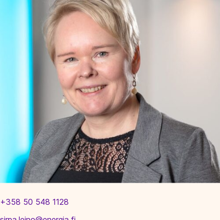
+358 50 548 1128
sirpa.leino@energia.fi