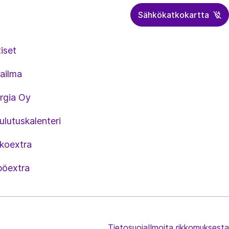
Sähkökatkokartta
iset
ailma
rgia Oy
lutuskalenteri
koextra
öextra
Tietosuoja
Ilmoita rikkomuksesta