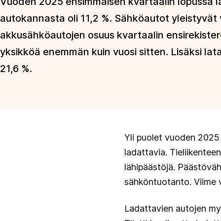
Vuoden 2025 ensimmäisen kvartaalin lopussa l
autokannasta oli 11,2 %. Sähköautot yleistyvät 
akkusähköautojen osuus kvartaalin ensirekisterö
yksikköä enemmän kuin vuosi sitten. Lisäksi lata
21,6 %.
Yli puolet vuoden 2025 e
ladattavia. Tieliikente
lähipäästöjä. Päästövä
sähköntuotanto. Viime v
Ladattavien autojen my