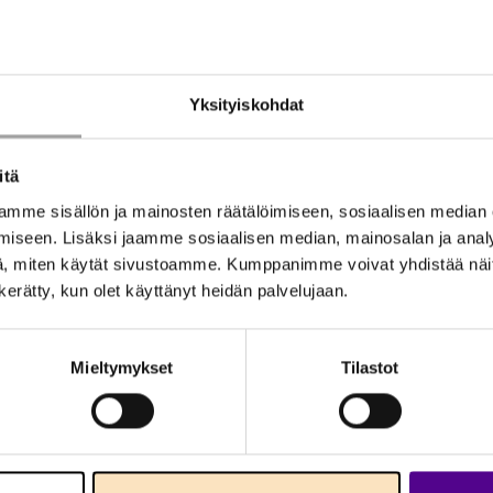
todetaan myös tuoreessa LUT-yliopiston toteuttamass
 tutkimus osoittaa, että käytännössä kaikki sähköautoil
öoptimoidusti ilman, että sähkön kulutuksen huippute
Yksityiskohdat
n lisäksi myös sähköliittymässä käytettävä sähköteho,
mää.
itä
mme sisällön ja mainosten räätälöimiseen, sosiaalisen median
iseen. Lisäksi jaamme sosiaalisen median, mainosalan ja analy
, miten käytät sivustoamme. Kumppanimme voivat yhdistää näitä t
a hintakehitys
n kerätty, kun olet käyttänyt heidän palvelujaan.
Mieltymykset
Tilastot
äiset päästöt