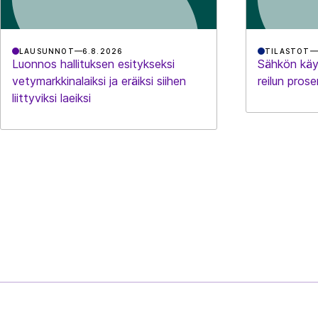
LAUSUNNOT
6.8.2026
TILASTOT
Luonnos hallituksen esitykseksi
Sähkön käy
vetymarkkinalaiksi ja eräiksi siihen
reilun prose
liittyviksi laeiksi