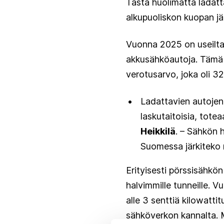
Tästä huolimatta ladat
alkupuoliskon kuopan jä
Vuonna 2025 on useilta 
akkusähköautoja. Tämä
verotusarvo, joka oli 
Ladattavien autojen
laskutaitoisia, tote
Heikkilä
. – Sähkön 
Suomessa järkiteko 
Erityisesti pörssisähkö
halvimmille tunneille. V
alle 3 senttiä kilowatti
sähköverkon kannalta. 