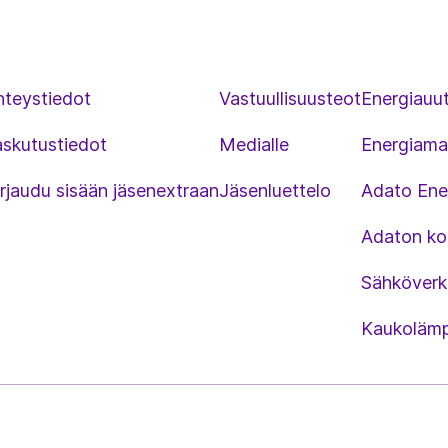
hteystiedot
Vastuullisuusteot
Energiauut
askutustiedot
Medialle
Energiama
rjaudu sisään jäsenextraan
Jäsenluettelo
Adato Ene
Adaton kou
Sähköverk
Kaukolämp