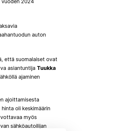
e, vuoden 2024
maksavia
maahantuodun auton
ä, että suomalaiset ovat
ava asiantuntija
Tuukka
sähköllä ajaminen
en ajoittamisesta
 hinta oli keskimäärin
toivottavaa myös
van sähköautoilijan