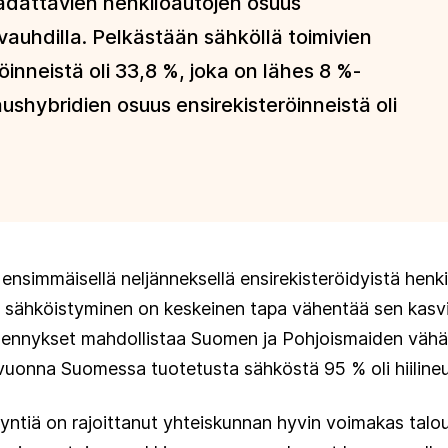
adattavien henkilöautojen osuus
vauhdilla. Pelkästään sähköllä toimivien
inneistä oli 33,8 %, joka on lähes 8 %-
ushybridien osuus ensirekisteröinneistä oli
nsimmäisellä neljänneksellä ensirekisteröidyistä henkil
en sähköistyminen on keskeinen tapa vähentää sen kas
hennykset mahdollistaa Suomen ja Pohjoismaiden väh
uonna Suomessa tuotetusta sähköstä 95 % oli hiilineut
yntiä on rajoittanut yhteiskunnan hyvin voimakas talo