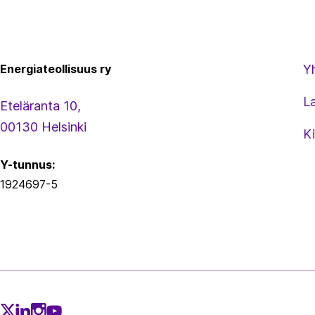
Energiateollisuus
Energiateollisuus ry
Y
L
Eteläranta 10,
00130 Helsinki
Ki
Y-tunnus:
1924697-5