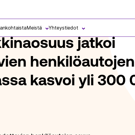
ATKOI KASVUAAN – LADATTAVIEN HENKILÖAUTOJEN MÄÄRÄ SUOMEN AU
jankohtaista
Meistä
Yhteystiedot
kinaosuus jatkoi
vien henkilöautoje
sa kasvoi yli 300