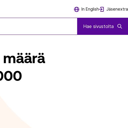
Jäsenextra
In English
TOKANNASSA KASVOI YLI 300 000 KAPPALEEN
Hae sivustolta
n määrä
 000