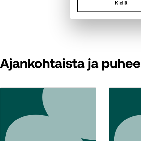
Kiellä
LUT tutkimushanke, lo
Ajankohtaista ja puhee