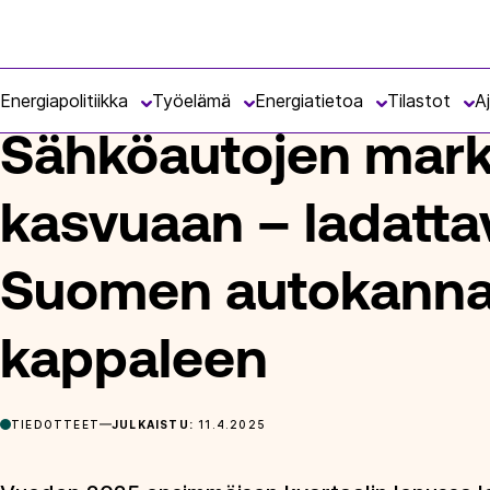
Siirry
Energiateollisuus
suoraan
ETUSIVU
ARTIKKELIT
SÄHKÖAUTOJEN MARKKINAOSUUS J
sisältöön
Energiapolitiikka
Työelämä
Energiatietoa
Tilastot
A
Sähköautojen mark
kasvuaan – ladatta
Suomen autokannas
kappaleen
TIEDOTTEET
JULKAISTU:
11.4.2025