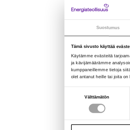
elämää hetkauta, joka 
vuoden lopulla julkaistu
ajoneuvoaan pörssisähk
Suostumus
on ottaa huomioon hinna
älykästä latausjärjestel
Tämä sivusto käyttää eväste
Linkit
Käytämme evästeitä tarjoama
ja kävijämäärämme analysoim
kumppaneillemme tietoja siitä
Sähköautojen verotus j
olet antanut heille tai joita o
Suostumuksen
Välttämätön
valinta
Sähköntuotanto ja väh