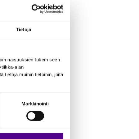
a tutkimuksessa. Viime
ijat voivat ladata
ho kasvaa. Olennaista
Tietoja
 jonka hallinta on osa
 ominaisuuksien tukemiseen
tiikka-alan
ietoja muihin tietoihin, joita
Markkinointi