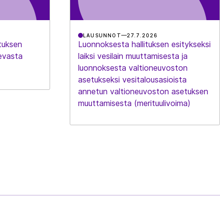
LAUSUNNOT
27.7.2026
tuksen
Luonnoksesta hallituksen esitykseksi
evasta
laiksi vesilain muuttamisesta ja
luonnoksesta valtioneuvoston
asetukseksi vesitalousasioista
annetun valtioneuvoston asetuksen
muuttamisesta (merituulivoima)