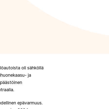
öautoista oli sähköllä
vihuonekaasu- ja
äpäästöinen
raalia.
udellinen epävarmuus.