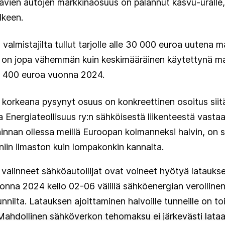
tavien autojen markkinaosuus on palannut kasvu-urall
lkeen.
valmistajilta tullut tarjolle alle 30 000 euroa uutena 
 on jopa vähemmän kuin keskimääräinen käytettynä 
32 400 euroa vuonna 2024.
 korkeana pysynyt osuus on konkreettinen osoitus siit
aa Energiateollisuus ry:n sähköisestä liikenteestä vasta
hinnan ollessa meillä Euroopan kolmanneksi halvin, on 
niin ilmaston kuin lompakonkin kannalta.
n valinneet sähköautoilijat ovat voineet hyötyä latauks
uonna 2024 kello 02-06 välillä sähköenergian verollinen
tunnilta. Latauksen ajoittaminen halvoille tunneille on 
Mahdollinen sähköverkon tehomaksu ei järkevästi lataa