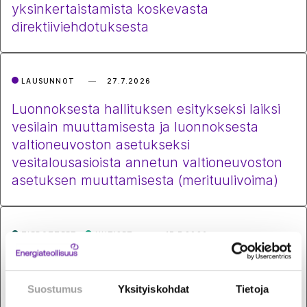
yksinkertaistamista koskevasta
direktiiviehdotuksesta
LAUSUNNOT
27.7.2026
Luonnoksesta hallituksen esitykseksi laiksi
vesilain muuttamisesta ja luonnoksesta
valtioneuvoston asetukseksi
vesitalousasioista annetun valtioneuvoston
asetuksen muuttamisesta (merituulivoima)
TIEDOTTEET
UUTISET
17.7.2026
Komissio haluaa sähköistää Euroopan
Suomen esimerkkiä noudattaen –
Suostumus
Yksityiskohdat
Tietoja
päästökauppa on tähän paras ohjauskeino