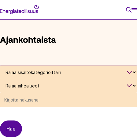
Siirry
Energiateollisuus
suoraan
ETUSIVU
sisältöön
Ajankohtaista
Rajaa
sisältökategorioittain
Rajaa
aihealueet
Rajaa
sisältöjä
hakusanalla
Hae