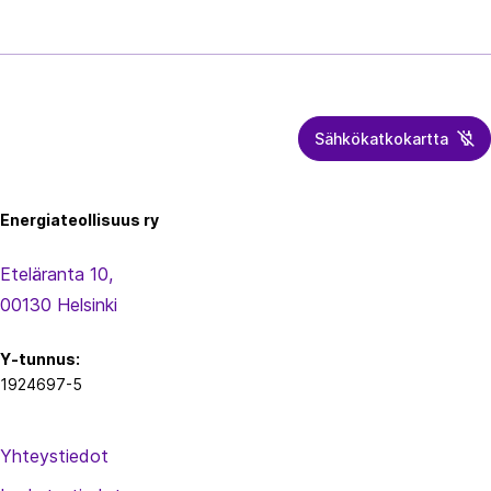
seuraavan
s
sivutuksen
ä
sisältö
l
l
ö
Sähkökatkokartta
Energiateollisuus
n
s
Energiateollisuus ry
i
v
Eteläranta 10,
u
00130 Helsinki
t
u
Y-tunnus:
s
1924697-5
Yhteystiedot