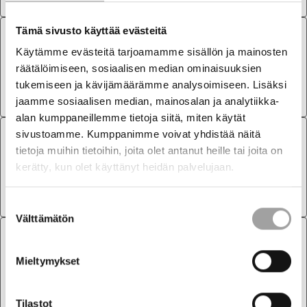
Tämä sivusto käyttää evästeitä
LAUSUNNOT
2.7.2026
Käytämme evästeitä tarjoamamme sisällön ja mainosten
räätälöimiseen, sosiaalisen median ominaisuuksien
Lausunto ulkomaisten sijoitusten
tukemiseen ja kävijämäärämme analysoimiseen. Lisäksi
seurannasta ja lupamenettelyistä
jaamme sosiaalisen median, mainosalan ja analytiikka-
alan kumppaneillemme tietoja siitä, miten käytät
sivustoamme. Kumppanimme voivat yhdistää näitä
LAUSUNNOT
1.7.2026
tietoja muihin tietoihin, joita olet antanut heille tai joita on
kerätty, kun olet käyttänyt heidän palvelujaan.
Finnish Energy response on Nature
Directives – Targeted survey Stress test
Suostumuksen
Välttämätön
valinta
LAUSUNNOT
26.6.2026
Mieltymykset
Lausunto: Väliaikainen poikkeaminen
vesivoimalaitoksen lupamääräyksistä
Tilastot