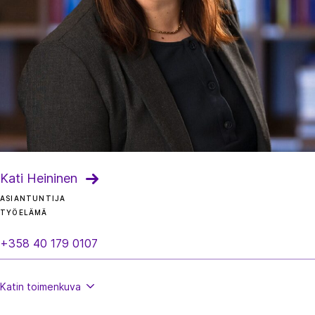
Kati Heininen
ASIANTUNTIJA
TYÖELÄMÄ
+358 40 179 0107
Katin
toimenkuva