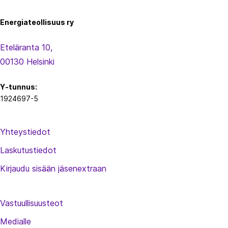
u
s
Energiateollisuus ry
Eteläranta 10,
00130 Helsinki
Y-tunnus:
1924697-5
Yhteystiedot
Laskutustiedot
Kirjaudu sisään jäsenextraan
Vastuullisuusteot
Medialle