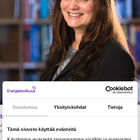
Suostumus
Yksityiskohdat
Tietoja
Marketta Eggleton
JOHTAJA
Tämä sivusto käyttää evästeitä
TALOUS JA HALLINTO
Käytämme evästeitä tarjoamamme sisällön ja mainosten