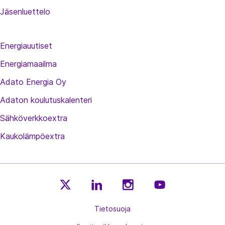
Jäsenluettelo
Energiauutiset
Energiamaailma
Adato Energia Oy
Adaton koulutuskalenteri
Sähköverkkoextra
Kaukolämpöextra
E
E
E
E
n
Tietosuoja
n
n
n
e
e
e