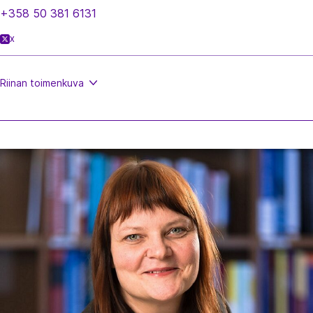
+358 50 381 6131
X
Riinan
toimenkuva