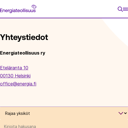
Siirry
Energiateollisuus
suoraan
ETUSIVU
YHTEYSTIEDOT
sisältöön
Yhteystiedot
Energiateollisuus ry
Eteläranta 10
00130 Helsinki
office@energia.fi
Rajaa
yksiköt
Rajaa