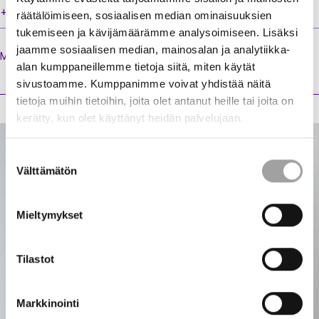
+358 40 522 8110
räätälöimiseen, sosiaalisen median ominaisuuksien
tukemiseen ja kävijämäärämme analysoimiseen. Lisäksi
jaamme sosiaalisen median, mainosalan ja analytiikka-
Marketan
toimenkuva
alan kumppaneillemme tietoja siitä, miten käytät
sivustoamme. Kumppanimme voivat yhdistää näitä
tietoja muihin tietoihin, joita olet antanut heille tai joita on
kerätty, kun olet käyttänyt heidän palvelujaan.
Suostumuksen
Välttämätön
valinta
Mieltymykset
Tilastot
Markkinointi