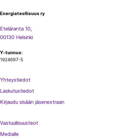
u
s
Energiateollisuus ry
Eteläranta 10,
00130 Helsinki
Y-tunnus:
1924697-5
Yhteystiedot
Laskutustiedot
Kirjaudu sisään jäsenextraan
Vastuullisuusteot
Medialle