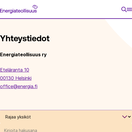
Siirry
Energiateollisuus
suoraan
ETUSIVU
YHTEYSTIEDOT
sisältöön
Yhteystiedot
Energiateollisuus ry
Eteläranta 10
00130 Helsinki
office@energia.fi
Rajaa
yksiköt
Rajaa