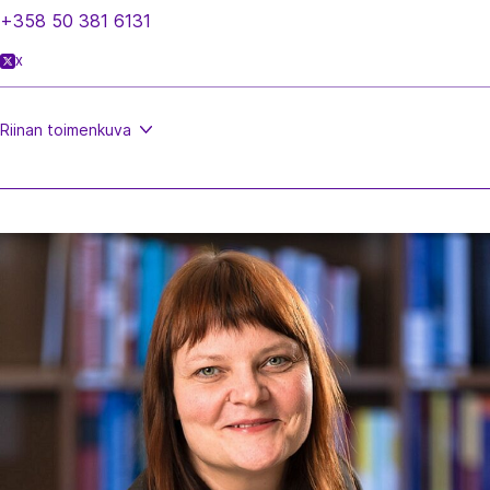
+358 50 381 6131
X
Riinan
toimenkuva