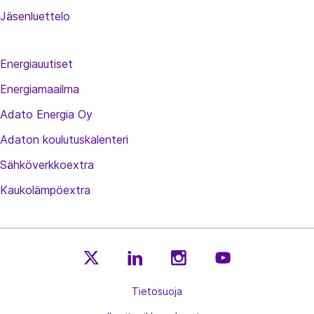
Jäsenluettelo
Energiauutiset
Energiamaailma
Adato Energia Oy
Adaton koulutuskalenteri
Sähköverkkoextra
Kaukolämpöextra
E
E
E
E
n
Tietosuoja
n
n
n
e
e
e