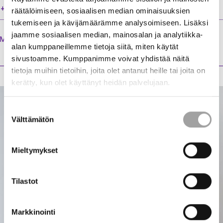
+358 40 522 8110
räätälöimiseen, sosiaalisen median ominaisuuksien
tukemiseen ja kävijämäärämme analysoimiseen. Lisäksi
jaamme sosiaalisen median, mainosalan ja analytiikka-
Marketan
toimenkuva
alan kumppaneillemme tietoja siitä, miten käytät
sivustoamme. Kumppanimme voivat yhdistää näitä
tietoja muihin tietoihin, joita olet antanut heille tai joita on
kerätty, kun olet käyttänyt heidän palvelujaan.
Suostumuksen
Välttämätön
valinta
Mieltymykset
Tilastot
Markkinointi