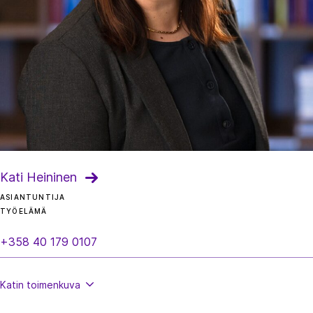
Kati Heininen
ASIANTUNTIJA
TYÖELÄMÄ
+358 40 179 0107
Katin
toimenkuva