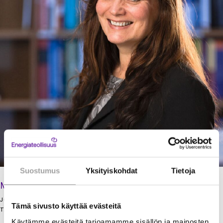
Suostumus
Yksityiskohdat
Tietoja
Marketta Eggleton
JOHTAJA
Tämä sivusto käyttää evästeitä
TALOUS JA HALLINTO
Käytämme evästeitä tarjoamamme sisällön ja mainosten