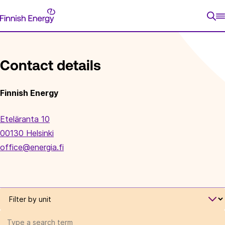
Skip
Finnish
to
FRONTPAGE
CONTACT DETAILS
Energy
content
Contact details
Finnish Energy
Eteläranta 10
00130 Helsinki
office@energia.fi
Filter
by
Search
unit