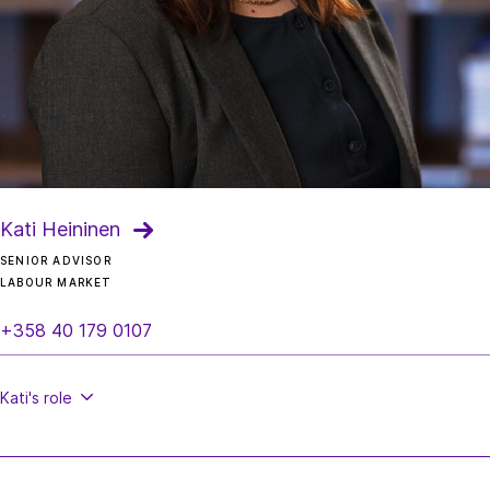
Kati Heininen
SENIOR ADVISOR
LABOUR MARKET
+358 40 179 0107
Kati's
role