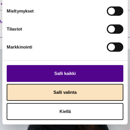
+358 40 522 8110
Mieltymykset
Marketta's
role
Tilastot
Markkinointi
Salli kaikki
Salli valinta
Kiellä