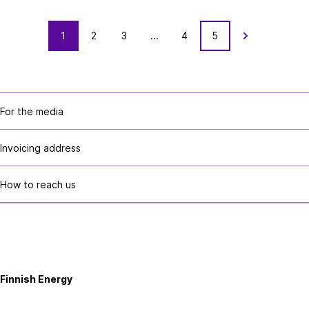
C
1
2
3
...
4
5
View
o
content
n
of
t
next
e
page
For the media
n
t
Invoicing address
p
a
How to reach us
g
i
n
Finnish
a
Energy
Finnish Energy
t
i