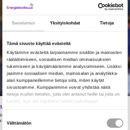
Suostumus
Yksityiskohdat
Tietoja
Tämä sivusto käyttää evästeitä
Käytämme evästeitä tarjoamamme sisällön ja mainosten
räätälöimiseen, sosiaalisen median ominaisuuksien
tukemiseen ja kävijämäärämme analysoimiseen. Lisäksi
jaamme sosiaalisen median, mainosalan ja analytiikka-
alan kumppaneillemme tietoja siitä, miten käytät
sivustoamme. Kumppanimme voivat yhdistää näitä
tietoja muihin tietoihin, joita olet antanut heille tai joita on
kerätty, kun olet käyttänyt heidän palvelujaan.
Marketta Eggleton
DIRECTOR
Suostumuksen
FINANCE AND ADMINISTRATION
Välttämätön
valinta