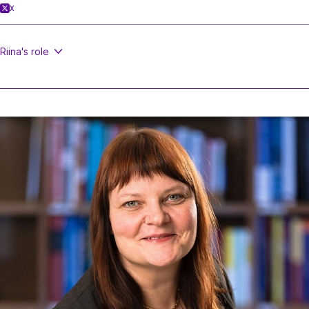
X
Riina's
role