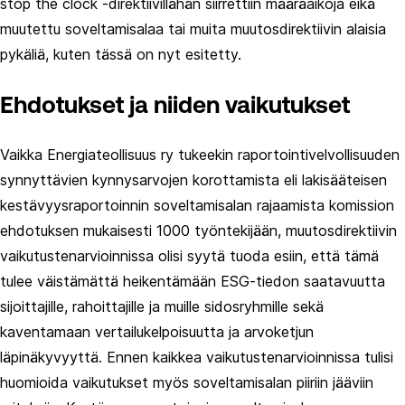
stop the clock -direktiivillähän siirrettiin määräaikoja eikä
muutettu soveltamisalaa tai muita muutosdirektiivin alaisia
pykäliä, kuten tässä on nyt esitetty.
Ehdotukset ja niiden vaikutukset
Vaikka Energiateollisuus ry tukeekin raportointivelvollisuuden
synnyttävien kynnysarvojen korottamista eli lakisääteisen
kestävyysraportoinnin soveltamisalan rajaamista komission
ehdotuksen mukaisesti 1000 työntekijään, muutosdirektiivin
vaikutustenarvioinnissa olisi syytä tuoda esiin, että tämä
tulee väistämättä heikentämään ESG-tiedon saatavuutta
sijoittajille, rahoittajille ja muille sidosryhmille sekä
kaventamaan vertailukelpoisuutta ja arvoketjun
läpinäkyvyyttä. Ennen kaikkea vaikutustenarvioinnissa tulisi
huomioida vaikutukset myös soveltamisalan piiriin jääviin