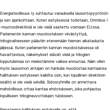
Energiateollisuus ry suhtautuu varauksella lausuntopyyntöön
ja sen ajankohtaan. Kuten esityksessä todetaan, Omnibus I
-muutosdirektiiviä ei ole vielä saatettu voimaan EU:ssa.
Parlamentin kannan muodostuksen viivästyttyä,
trilogivaiheeseen päästiin etenemään hieman aikataulusta
jäljessä. Kuten parlamentin kannan muodostuksessa oli
havaittavissa, näkemykset elävät vielä ja trilogien
lopputulemaa on mielestämme vaikea ennustaa. Näin ollen
myös lausunnon antajan on hankala muodostaa kantaansa
hallituksen esitykseen kaikilta osin, kun lopullinen direktiivin
sisältö ei ole vielä selvillä. Sidosryhmille on annettava
mahdollisuus ottaa kantaa ehdotukseen, joka pohjautuu
lopulliseen trilogineuvottelujen tulokseen.
Perusteena hallituksen esitykselle on, että