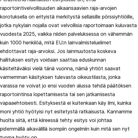
raportointivelvollisuuden aikaansaavien raja-arvojen
korotuksella on erityistä merkitystä sellaisille pörssiyhtiöille,
jotka nykylain nojalla ovat velvollisia raportoimaan kuluvasta
vuodesta 2025, vaikka niiden palveluksessa on vähemmän
kuin 1000 henkilöä, mitä EU:n lainvalmisteluelimet
ehdottavat raja-arvoksi. Jos lainmuutosta koskeva
hallituksen esitys voidaan saattaa eduskunnan
käsiteltäväksi vielä tänä vuonna, nämä yhtiöt saavat
varmemman käsityksen tulevasta oikeustilasta, jonka
varassa ne voivat jo ensi vuoden alussa tehdä päätöksen
raportointinsa lopettamisesta tai sen jatkamisesta
vapaaehtoisesti. Esityksestä ei kuitenkaan käy ilmi, kuinka
moni yhtiö hyötyisi nyt esitetystä ratkaisusta. Kannamme
huolta siitä, että kiireessä tehty esitys voi johtaa
pidemmällä aikavälillä isompiin ongelmiin kuin mitä sen nyt
tuoma hyöty on.