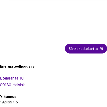
Sähkökatkokartta
Energiateollisuus
Energiateollisuus ry
Eteläranta 10,
00130 Helsinki
Y-tunnus:
1924697-5