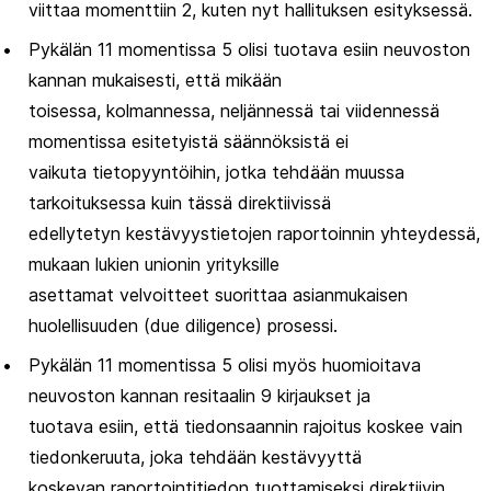
viittaa momenttiin 2, kuten nyt hallituksen esityksessä.
Pykälän 11 momentissa 5 olisi tuotava esiin neuvoston
kannan mukaisesti, että mikään
toisessa, kolmannessa, neljännessä tai viidennessä
momentissa esitetyistä säännöksistä ei
vaikuta tietopyyntöihin, jotka tehdään muussa
tarkoituksessa kuin tässä direktiivissä
edellytetyn kestävyystietojen raportoinnin yhteydessä,
mukaan lukien unionin yrityksille
asettamat velvoitteet suorittaa asianmukaisen
huolellisuuden (due diligence) prosessi.
Pykälän 11 momentissa 5 olisi myös huomioitava
neuvoston kannan resitaalin 9 kirjaukset ja
tuotava esiin, että tiedonsaannin rajoitus koskee vain
tiedonkeruuta, joka tehdään kestävyyttä
koskevan raportointitiedon tuottamiseksi direktiivin