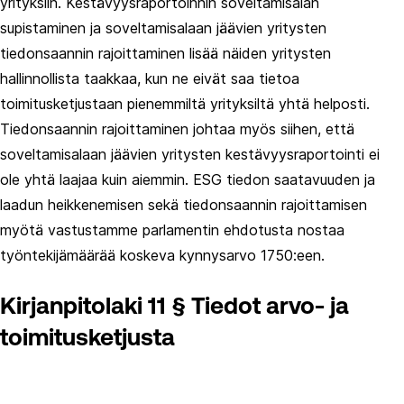
yrityksiin. Kestävyysraportoinnin soveltamisalan
supistaminen ja soveltamisalaan jäävien yritysten
tiedonsaannin rajoittaminen lisää näiden yritysten
hallinnollista taakkaa, kun ne eivät saa tietoa
toimitusketjustaan pienemmiltä yrityksiltä yhtä helposti.
Tiedonsaannin rajoittaminen johtaa myös siihen, että
soveltamisalaan jäävien yritysten kestävyysraportointi ei
ole yhtä laajaa kuin aiemmin. ESG tiedon saatavuuden ja
laadun heikkenemisen sekä tiedonsaannin rajoittamisen
myötä vastustamme parlamentin ehdotusta nostaa
työntekijämäärää koskeva kynnysarvo 1750:een.
Kirjanpitolaki 11 § Tiedot arvo- ja
toimitusketjusta