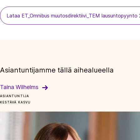
Lataa ET_Omnibus muutosdirektiivi_TEM lausuntopyynt
Asiantuntijamme tällä aihealueella
Taina Wilhelms
ASIANTUNTIJA
KESTÄVÄ KASVU