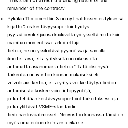
”This shall not affect the binding nature of the
remainder of the contract.”
Pykälän 11 momenttiin 3 on nyt hallituksen esityksessä
kirjattu ”Jos kestävyysraportointiyritys
pyytää arvoketjuunsa kuuluvalta yritykseltä muita kuin
mainitun momentissa tarkoitettuja
tietoja, ne on yksilöitävä pyynnössä ja samalla
ilmoitettava, että yrityksellä on oikeus olla
antamatta asianomaisia tietoja.” Tätä olisi hyvä
tarkentaa neuvoston kannan mukaiseksi eli
velvollisuus kertoa, että yritys voi kieltäytyä tiedon
antamisesta koskee vain tietopyyntöjä,
jotka tehdään kestävyysraportointitarkoituksessa ja
jotka ylittävät VSME-standardin
tiedonantovaatimukset. Neuvoston kannassa tämä on
myös oma erillinen kohtansa eikä se