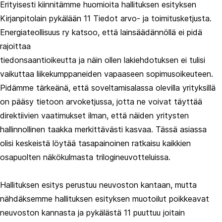
Erityisesti kiinnitämme huomioita hallituksen esityksen
Kirjanpitolain pykälään 11 Tiedot arvo- ja toimitusketjusta.
Energiateollisuus ry katsoo, että lainsäädännöllä ei pidä
rajoittaa
tiedonsaantioikeutta ja näin ollen lakiehdotuksen ei tulisi
vaikuttaa liikekumppaneiden vapaaseen sopimusoikeuteen.
Pidämme tärkeänä, että soveltamisalassa olevilla yrityksillä
on pääsy tietoon arvoketjussa, jotta ne voivat täyttää
direktiivien vaatimukset ilman, että näiden yritysten
hallinnollinen taakka merkittävästi kasvaa. Tässä asiassa
olisi keskeistä löytää tasapainoinen ratkaisu kaikkien
osapuolten näkökulmasta trilogineuvotteluissa.
Hallituksen esitys perustuu neuvoston kantaan, mutta
nähdäksemme hallituksen esityksen muotoilut poikkeavat
neuvoston kannasta ja pykälästä 11 puuttuu joitain