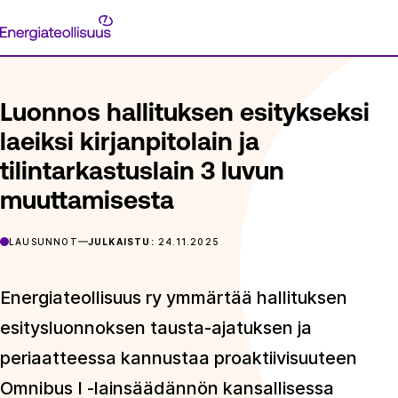
Siirry
Energiateollisuus
suoraan
ETUSIVU
ARTIKKELIT
LUONNOS HALLITUKSEN ESITYKSEKS
sisältöön
Luonnos hallituksen esitykseksi
laeiksi kirjanpitolain ja
tilintarkastuslain 3 luvun
muuttamisesta
LAUSUNNOT
JULKAISTU:
24.11.2025
Energiateollisuus ry ymmärtää hallituksen
esitysluonnoksen tausta-ajatuksen ja
periaatteessa kannustaa proaktiivisuuteen
Omnibus I -lainsäädännön kansallisessa