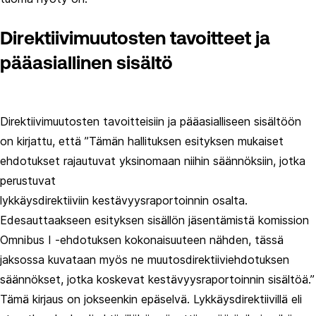
Direktiivimuutosten tavoitteet ja
pääasiallinen sisältö
Direktiivimuutosten tavoitteisiin ja pääasialliseen sisältöön
on kirjattu, että ”Tämän hallituksen esityksen mukaiset
ehdotukset rajautuvat yksinomaan niihin säännöksiin, jotka
perustuvat
lykkäysdirektiiviin kestävyysraportoinnin osalta.
Edesauttaakseen esityksen sisällön jäsentämistä komission
Omnibus I -ehdotuksen kokonaisuuteen nähden, tässä
jaksossa kuvataan myös ne muutosdirektiiviehdotuksen
säännökset, jotka koskevat kestävyysraportoinnin sisältöä.”
Tämä kirjaus on jokseenkin epäselvä. Lykkäysdirektiivillä eli