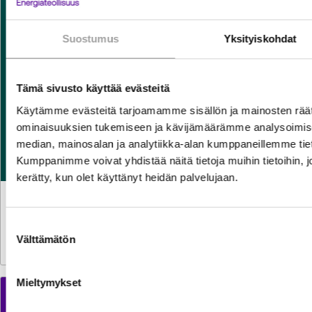
Suostumus
Yksityiskohdat
Tämä sivusto käyttää evästeitä
Käytämme evästeitä tarjoamamme sisällön ja mainosten räät
ominaisuuksien tukemiseen ja kävijämäärämme analysoimise
median, mainosalan ja analytiikka-alan kumppaneillemme tiet
Kumppanimme voivat yhdistää näitä tietoja muihin tietoihin, joit
kerätty, kun olet käyttänyt heidän palvelujaan.
LAUSUNNOT
29.7.2026
Lausunto komission verotuksen yksinkertaistamista
Suostumuksen
koskevasta direktiiviehdotuksesta
Välttämätön
valinta
Mieltymykset