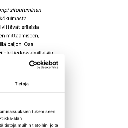
jempi sitoutuminen
äkökulmasta
ittävät erilaisia
jen mittaamiseen,
llä paljon. Osa
 ole tiedossa millaisiin
utuksia. Tavoitteena
Tietoja
ynnän lisääntyminen
kojen ja
uksen ohjautuminen
 ominaisuuksien tukemiseen
inehyötyä ja
tiikka-alan
yödyntää luontoarvoja
ietoja muihin tietoihin, joita