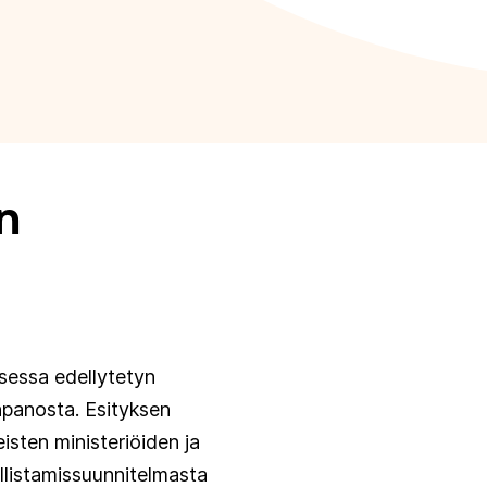
n
sessa edellytetyn
npanosta. Esityksen
isten ministeriöiden ja
llistamissuunnitelmasta