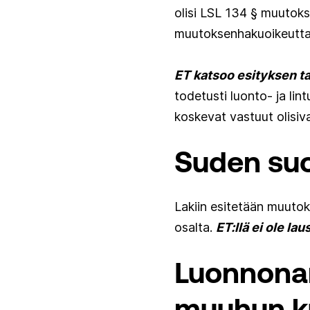
olisi LSL 134 § muutoks
muutoksenhakuoikeutta
ET katsoo esityksen t
todetusti luonto- ja lint
koskevat vastuut olisiv
Suden suo
Lakiin esitetään muutok
osalta.
ET:llä ei ole l
Luonnona
muuhun ku