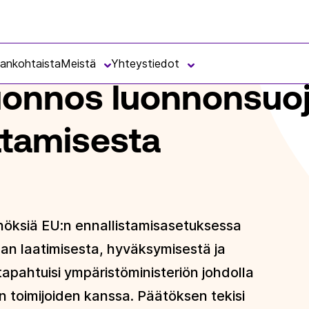
ONNONSUOJELULAIN JA -ASETUKSEN MUUTTAMISESTA
jankohtaista
Meistä
Yhteystiedot
luonnos luonnonsuoj
ttamisesta
öksiä EU:n ennallistamisasetuksessa
man laatimisesta, hyväksymisestä ja
pahtuisi ympäristöministeriön johdolla
n toimijoiden kanssa. Päätöksen tekisi