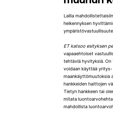
Lailla mahdollistettais
heikennyksen hyvittämi
ympäristövastuullisuute
ET katsoo esityksen per
vapaaehtoiset vastuulli
tehtäviä hyvityksiä. On
voidaan käyttää yritys- 
maankäyttömuutoksia ai
hankkeiden haittojen vä
Tietyn hankkeen tai ole
mitata luontoarvohehtaa
mahdollista luontoarvoh