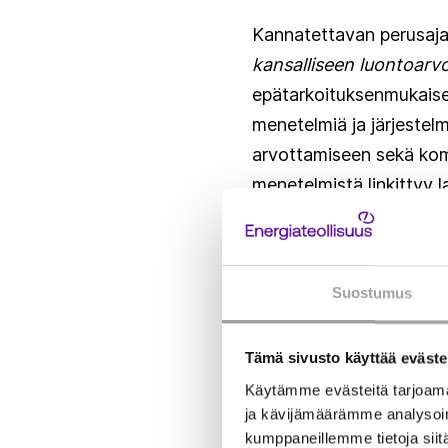
Kannatettavan perusaja
kansalliseen luontoarv
epätarkoituksenmukaisee
menetelmiä ja järjestel
arvottamiseen sekä komp
menetelmistä linkittyy la
periaatteisiin mahdolli
Esityksen perusteluissa 
Suostumus
olevia vaikutuksia ovat
myötä, ansaintamahdoll
Tämä sivusto käyttää eväste
välittäjäorganisaatioi
Käytämme evästeitä tarjoama
ennallistamisasetuksen v
ja kävijämäärämme analysoim
mahdollisuus parantaa 
kumppaneillemme tietoja siitä