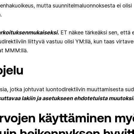
enhakuoikeus, mutta suunnitelmaluonnoksesta ei olisi
.
arkoituksenmukaiseksi.
ET näkee tärkeäksi sen, että e
udirektiiviin liittyvä vastuu olisi YM:llä, kun taas virta
at MMM:llä.
jelu
sia, jotka johtuvat luontodirektiivin muuttamisesta s
ausuttavaa lakiin ja asetukseen ehdotetuista muutoksi
rvojen käyttäminen my
in heikennyksen hyvi