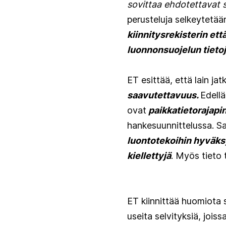
sovittaa ehdotettavat 
perusteluja selkeytetää
kiinnitysrekisterin ett
luonnonsuojelun tieto
ET esittää, että lain ja
saavutettavuus.
Edellä
ovat
paikkatietorajap
hankesuunnittelussa. Sa
luontotekoihin hyväksyt
kiellettyjä
. Myös tieto t
ET kiinnittää huomiota s
useita selvityksiä, jois