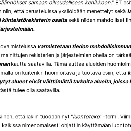
säännökset samaan oikeudelliseen kehikkoon.
” ET esi
n niin, että perusteluissa yksilöidään menettelyt sekä
l
ä kiinteistörekisterin osalta
sekä niiden mahdolliset li
järjestelmään.
tkovalmistelussa
varmistetaan tiedon mahdollisimman
 mainittujen rekisterien ja järjestelmien ohella on tärke
innan
kautta saatavilla. Tämä auttaa alueiden huomioim
malla on kuitenkin huomioitava ja tuotava esiin, että
k
yt alueet eivät välttämättä tarkoita alueita, joissa 
ästä tulee olla saatavilla.
iihen, että lakiin tuodaan nyt ”
luontoteko
” -termi. Vii
sa kaikissa nimenomaisesti ohjattiin käyttämään luontote