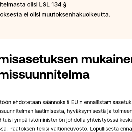
itelmasta olisi LSL 134 §
ksesta ei olisi muutoksenhakuoikeutta.
amisasetuksen mukaine
amissuunnitelma
ntöön ehdotetaan säännöksiä EU:n ennallistamisasetuk
issuunnitelman laatimisesta, hyväksymisestä ja toimee
tuisi ympäristöministeriön johdolla yhteistyössä keske
sa. Päätöksen tekisi valtioneuvosto. Lopullisesta enna