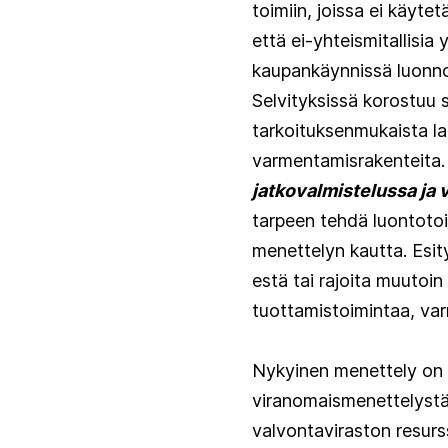
toimiin, joissa ei käyte
että ei-yhteismitallisia
kaupankäynnissä luonno
Selvityksissä korostuu s
tarkoituksenmukaista la
varmentamisrakenteita.
jatkovalmistelussa ja 
tarpeen tehdä luontoto
menettelyn kautta. Esit
estä tai rajoita muutoi
tuottamistoimintaa, va
Nykyinen menettely on k
viranomaismenettelystä
valvontaviraston resurs