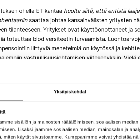
tuksen ohella ET kantaa
huolta siitä, että entistä laa
ohehtaariin
saattaa johtaa kansainvälisten yritysten n
n tilanteeseen. Yritykset ovat käyttöönottaneet ja selv
miä toteuttaa biodiversiteetin turvaamista. Luontoarvo
ensointiin liittyviä menetelmiä on käytössä ja kehittei
ajempiin vastuullisuusjohtamisen viitekehyksiin. Vielä ei
nen EU-tasoinen luontoarvomarkkina perustuu.
on laajasti kuvattu esityksen muita tavoitteita ja vaik
Yksityiskohdat
 luonnonarvomarkkinan vauhdittuminen erityisesti kys
isuuksien syntyminen maanomistajille sekä kauppapaik
itä
den syntyminen. Tavoitteena on myös yksityisen rahoit
mme sisällön ja mainosten räätälöimiseen, sosiaalisen median
elvoitteiden toteutukseen. Yrityksille voisi koitua ma
iseen. Lisäksi jaamme sosiaalisen median, mainosalan ja analy
hankkeiden hyväksyttävyyttä. Yritykset voivat myös h
, miten käytät sivustoamme. Kumppanimme voivat yhdistää näitä t