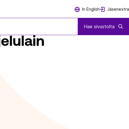
Jäsenextra
In English
Hae sivustolta
elulain