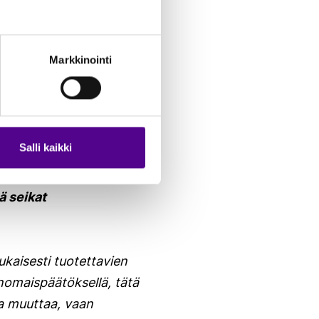
a vaikutukset
Markkinointi
, eri osapuolien
 luonnonarvot
an kieltää
lon noudattamista
Salli kaikki
avaa, ja siten
onnonarvojen
ä seikat
kaisesti tuotettavien
omaispäätöksellä, tätä
sta muuttaa, vaan