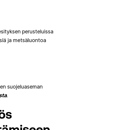
sityksen perusteluissa
vesiä ja metsäluontoa
uden suojeluaseman
sta
.
ös
ttämiseen