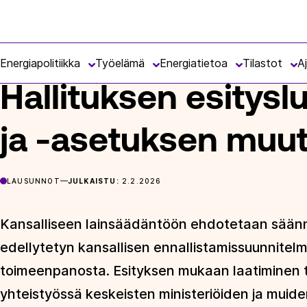
Siirry
Energiateollisuus
suoraan
ETUSIVU
ARTIKKELIT
HALLITUKSEN ESITYSLUONNOS LU
sisältöön
Energiapolitiikka
Työelämä
Energiatietoa
Tilastot
A
Hallituksen esitys
ja -asetuksen muu
LAUSUNNOT
JULKAISTU:
2.2.2026
Kansalliseen lainsäädäntöön ehdotetaan säänn
edellytetyn kansallisen ennallistamissuunnitel
toimeenpanosta. Esityksen mukaan laatiminen ta
yhteistyössä keskeisten ministeriöiden ja muide