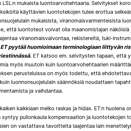
tä LSL:n mukaista luontoarvohehtaaria. Selvitykset koro
 yksiköitä käyttävien luontotekojen tulee erottua selkeäs
nsuojelulain mukaisista, viranomaisvarmenteisista luo
e, että luontoteot voivat olla maanomistajan näköisiä ja
ajentaa viranomaisvalvontaa, rekistereitä, tuki-instrum
ET pyytää huomioimaan terminologiaan liittyvän rist
viestinnässä.
ET katsoo em. selvitysten tapaan, että yri
imia myös muutoin kuin luontoarvohehtaarien määritt
yksen perusteluissa on myös todettu, että ehdotettav
n kuin luonnonsuojelulain säännöksiä noudattaen tapa
rmentamista ja vaihdantaa.
aiken kaikkiaan melko raskas ja hidas. ET:n huolena o
 syntyy pullonkaula kompensaation ja luontotekojen t
sien on vastattava tavoitteita laajentaa lain menettely