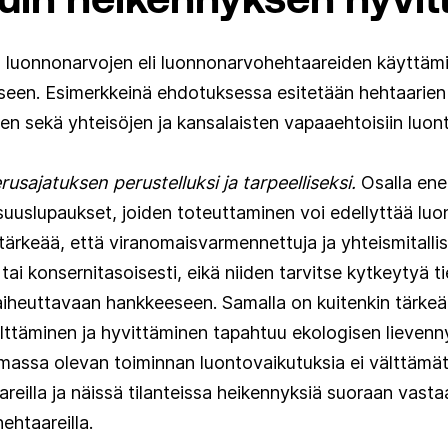
iin luonnonarvojen eli luonnonarvohehtaareiden käytt
seen. Esimerkkeinä ehdotuksessa esitetään hehtaarien
en sekä yhteisöjen ja kansalaisten vapaaehtoisiin luont
usajatuksen perustelluksi ja tarpeelliseksi.
Osalla ener
suuslupaukset, joiden toteuttaminen voi edellyttää lu
 tärkeää, että viranomaisvarmennettuja ja yhteismitalli
tai konsernitasoisesti, eikä niiden tarvitse kytkeytyä t
heuttavaan hankkeeseen. Samalla on kuitenkin tärkeää,
lttäminen ja hyvittäminen tapahtuu ekologisen lievenny
massa olevan toiminnan luontovaikutuksia ei välttämät
reilla ja näissä tilanteissa heikennyksiä suoraan vast
ehtaareilla.