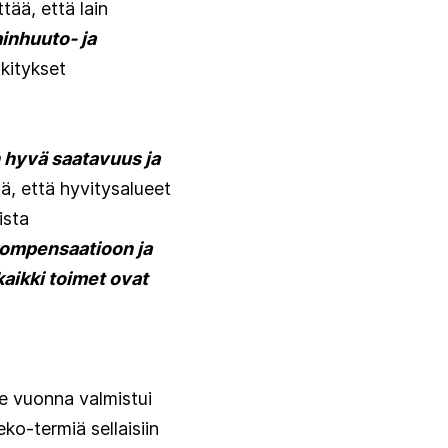
ttää, että lain
ainhuuto- ja
nkitykset
 hyvä saatavuus ja
ää, että hyvitysalueet
ista
ompensaatioon ja
kaikki toimet ovat
me vuonna valmistui
ko-termiä sellaisiin