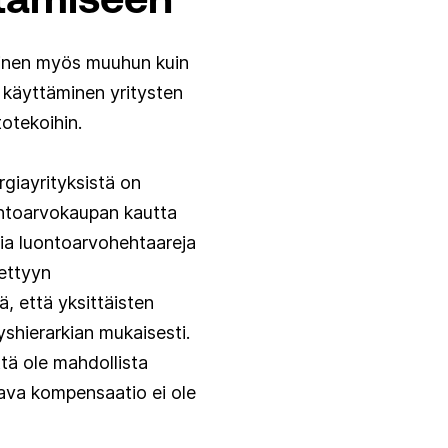
äminen myös muuhun kuin
 käyttäminen yritysten
otekoihin.
giayrityksistä on
ontoarvokaupan kautta
sia luontoarvohehtaareja
iettyyn
 että yksittäisten
shierarkian mukaisesti.
tä ole mahdollista
aava kompensaatio ei ole