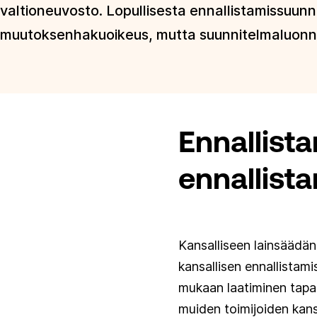
valtioneuvosto. Lopullisesta ennallistamissuunn
muutoksenhakuoikeus, mutta suunnitelmaluonno
Ennallist
ennallist
Kansalliseen lainsäädä
kansallisen ennallistam
mukaan laatiminen tapah
muiden toimijoiden kans