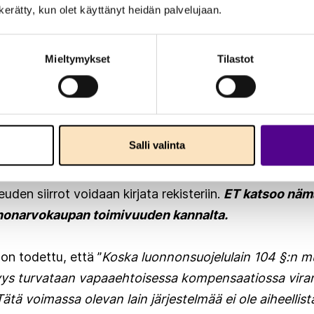
nön toteuttamiseen.
ET näkee kaikki nämä tavoitteet j
n kerätty, kun olet käyttänyt heidän palvelujaan.
Mieltymykset
Tilastot
 mukaan esityksellä turvataan luonnonarvojen pysyvyys
i maanomistuksen muuttuessa sekä mahdollisuus siirtää
. Luonnonarvojen hävittäminen ja heikentäminen voida
luonnonarvojen oikeudenomistajan hakemuksesta. Kiel
Salli valinta
jelulain mukaan ja rikkominen olisi lain nojalla rangaist
 ei jäisi yksityisoikeudellisen sopimuksen varaan. Lu
uden siirrot voidaan kirjata rekisteriin.
ET katsoo näm
nonarvokaupan toimivuuden kannalta.
on todettu, että ”
Koska luonnonsuojelulain 104 §:n mu
ys turvataan vapaaehtoisessa kompensaatiossa viran
 Tätä voimassa olevan lain järjestelmää ei ole aiheelli