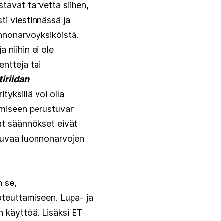
stavat tarvetta siihen,
ti viestinnässä ja
nnonarvoyksiköistä.
 niihin ei ole
entteja tai
iriidan
tyksillä voi olla
ämiseen perustuvan
at säännökset eivät
htuvaa luonnonarvojen
n se,
oteuttamiseen. Lupa- ja
n käyttöä. Lisäksi ET