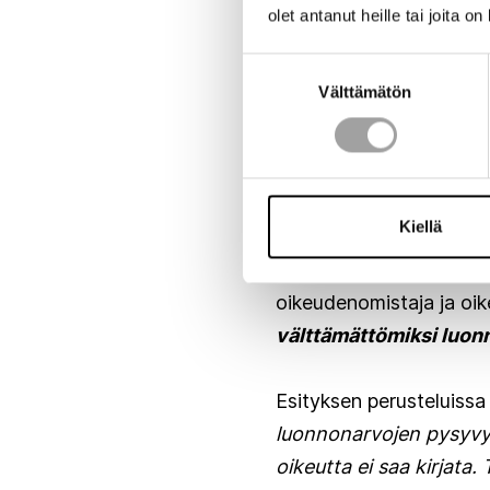
yritysvastuulainsäädän
olet antanut heille tai joita o
tervetulleiksi.
Suostumuksen
Välttämätön
valinta
Esityksen perusteluiden
oikeusturva erityisest
kolmannelle osapuolelle
viranomaispäätöksellä 
Kiellä
valvottaisiin luonnonsuo
luonnonarvojen pysyvyys
oikeudenomistaja ja oike
välttämättömiksi luon
Esityksen perusteluissa 
luonnonarvojen pysyvy
oikeutta ei saa kirjata.