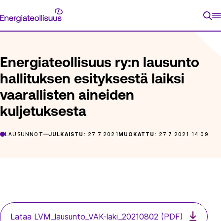
Siirry
Energiateollisuus
suoraan
ETUSIVU
ARTIKKELIT
ENERGIATEOLLISUUS RY:N LAUSUNT
sisältöön
Energiateollisuus ry:n lausunto
hallituksen esityksestä laiksi
vaarallisten aineiden
kuljetuksesta
LAUSUNNOT
JULKAISTU:
27.7.2021
MUOKATTU:
27.7.2021 14:09
Lataa LVM_lausunto_VAK-laki_20210802 (PDF)