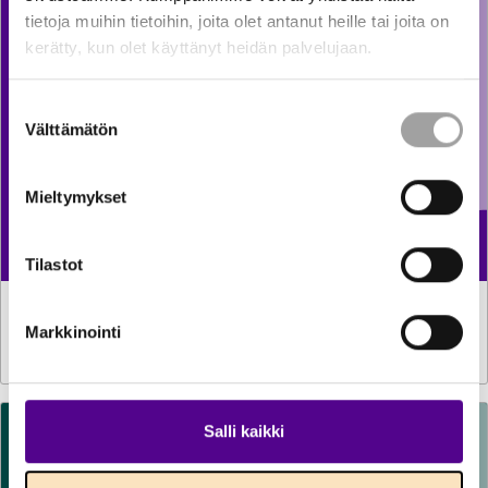
tietoja muihin tietoihin, joita olet antanut heille tai joita on
kerätty, kun olet käyttänyt heidän palvelujaan.
Suostumuksen
Välttämätön
valinta
Mieltymykset
Tilastot
TILASTOT
30.7.2026
Markkinointi
Sähkön käyttö kasvoi kesäkuussa reilun prosentin
Salli kaikki