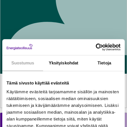
Suostumus
Yksityiskohdat
Tietoja
Tämä sivusto käyttää evästeitä
LAUSUNNOT
6.8.2026
Luonnos hallituksen esitykseksi vetymarkkinalaiksi ja
Käytämme evästeitä tarjoamamme sisällön ja mainosten
eräiksi siihen liittyviksi laeiksi
räätälöimiseen, sosiaalisen median ominaisuuksien
tukemiseen ja kävijämäärämme analysoimiseen. Lisäksi
jaamme sosiaalisen median, mainosalan ja analytiikka-
alan kumppaneillemme tietoja siitä, miten käytät
sivustoamme. Kumppanimme voivat yhdistää näitä