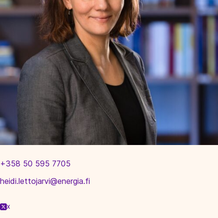
+358 50 595 7705
heidi.lettojarvi@energia.fi
X