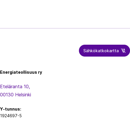
Sähkökatkokartta
Energiateollisuus
Energiateollisuus ry
Eteläranta 10,
00130 Helsinki
Y-tunnus:
1924697-5