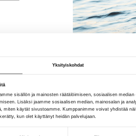
Yksityiskohdat
itä
mme sisällön ja mainosten räätälöimiseen, sosiaalisen median
iseen. Lisäksi jaamme sosiaalisen median, mainosalan ja analy
, miten käytät sivustoamme. Kumppanimme voivat yhdistää näitä t
n kerätty, kun olet käyttänyt heidän palvelujaan.