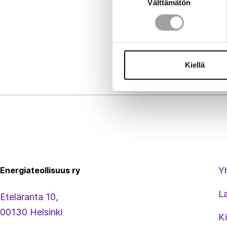
Välttämätön
valinta
Kiellä
Energiateollisuus
Energiateollisuus ry
Y
L
Eteläranta 10,
00130 Helsinki
Ki