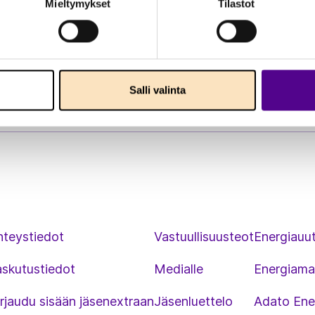
Mieltymykset
Tilastot
Salli valinta
hteystiedot
Vastuullisuusteot
Energiauut
askutustiedot
Medialle
Energiama
rjaudu sisään jäsenextraan
Jäsenluettelo
Adato Ene