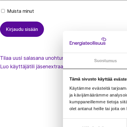
Muista minut
Tilaa uusi salasana unohtuneen tilalle
Suostumus
Luo käyttäjätili jäsenextraan
Tämä sivusto käyttää eväste
Käytämme evästeitä tarjoama
ja kävijämäärämme analysoim
kumppaneillemme tietoja siitä
olet antanut heille tai joita o
Suostumuksen