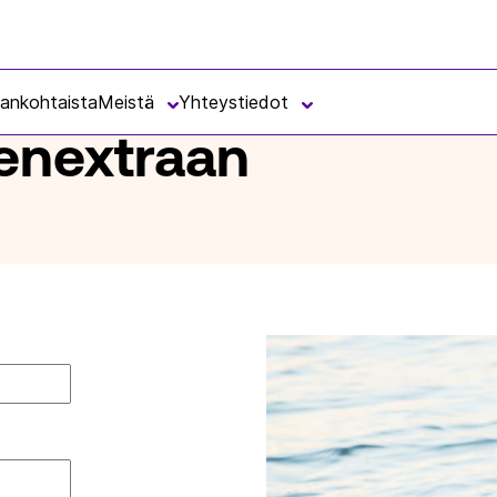
jankohtaista
Meistä
Yhteystiedot
senextraan