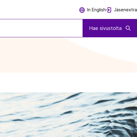
Jäsenextra
In English
Hae sivustolta