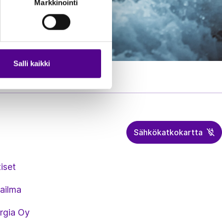
Markkinointi
Salli kaikki
Sähkökatkokartta
iset
ailma
rgia Oy