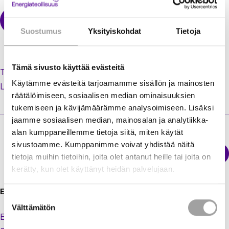
Suostumus
Yksityiskohdat
Tietoja
Tämä sivusto käyttää evästeitä
Tilaa uusi salasana unohtuneen tilalle
Käytämme evästeitä tarjoamamme sisällön ja mainosten
Luo käyttäjätili jäsenextraan
räätälöimiseen, sosiaalisen median ominaisuuksien
tukemiseen ja kävijämäärämme analysoimiseen. Lisäksi
jaamme sosiaalisen median, mainosalan ja analytiikka-
alan kumppaneillemme tietoja siitä, miten käytät
sivustoamme. Kumppanimme voivat yhdistää näitä
Sähkökatkokartta
tietoja muihin tietoihin, joita olet antanut heille tai joita on
Energiateollisuus
kerätty, kun olet käyttänyt heidän palvelujaan.
Energiateollisuus ry
Suostumuksen
Välttämätön
valinta
Eteläranta 10,