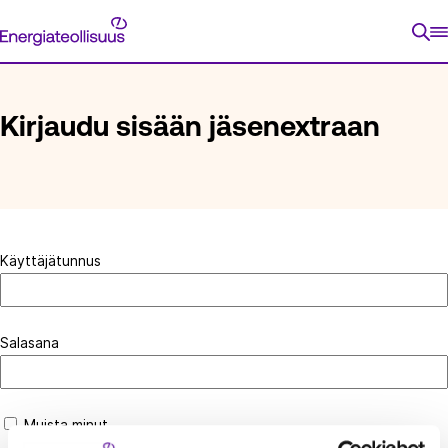
Siirry
Energiateollisuus
suoraan
ETUSIVU
KIRJAUDU SISÄÄN JÄSENEXTRAAN
sisältöön
Kirjaudu sisään jäsenextraan
Käyttäjätunnus
Salasana
Muista minut