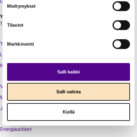
00130 Helsinki
Mieltymykset
Y-tunnus:
1924697-5
Tilastot
Yhteystiedot
Markkinointi
Laskutustiedot
Kirjaudu sisään jäsenextraan
Salli kaikki
Vastuullisuusteot
Salli valinta
Medialle
Jäsenluettelo
Kiellä
Energiauutiset