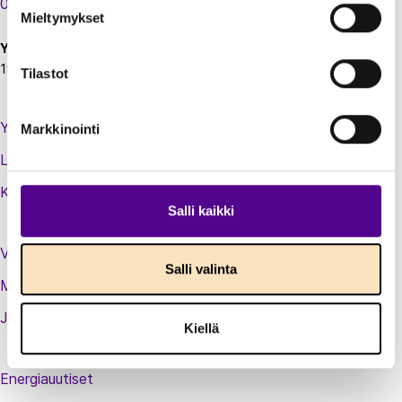
00130 Helsinki
Mieltymykset
Y-tunnus:
1924697-5
Tilastot
Yhteystiedot
Markkinointi
Laskutustiedot
Kirjaudu sisään jäsenextraan
Salli kaikki
Vastuullisuusteot
Salli valinta
Medialle
Jäsenluettelo
Kiellä
Energiauutiset