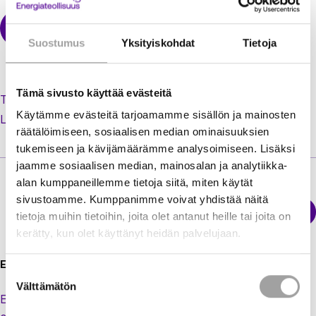
Suostumus
Yksityiskohdat
Tietoja
Tämä sivusto käyttää evästeitä
Tilaa uusi salasana unohtuneen tilalle
Käytämme evästeitä tarjoamamme sisällön ja mainosten
Luo käyttäjätili jäsenextraan
räätälöimiseen, sosiaalisen median ominaisuuksien
tukemiseen ja kävijämäärämme analysoimiseen. Lisäksi
jaamme sosiaalisen median, mainosalan ja analytiikka-
alan kumppaneillemme tietoja siitä, miten käytät
sivustoamme. Kumppanimme voivat yhdistää näitä
Sähkökatkokartta
tietoja muihin tietoihin, joita olet antanut heille tai joita on
Energiateollisuus
kerätty, kun olet käyttänyt heidän palvelujaan.
Energiateollisuus ry
Suostumuksen
Välttämätön
valinta
Eteläranta 10,