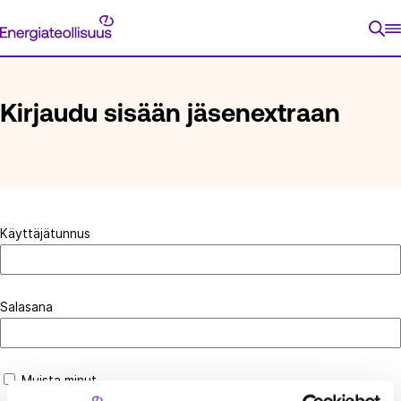
Siirry
Energiateollisuus
suoraan
ETUSIVU
KIRJAUDU SISÄÄN JÄSENEXTRAAN
sisältöön
Kirjaudu sisään jäsenextraan
Käyttäjätunnus
Salasana
Muista minut